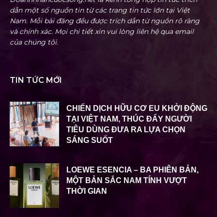
dẫn một số nguồn tin từ các trang tin tức lớn tại Việt
Nam. Mỗi bài đăng đều được trích dẫn từ nguồn rõ ràng
và chính xác. Mọi chi tiết xin vui lòng liên hệ qua email
của chúng tôi.
TIN TỨC MỚI
CHIẾN DỊCH HỮU CƠ EU KHỞI ĐỘNG
TẠI VIỆT NAM, THÚC ĐẨY NGƯỜI
TIÊU DÙNG ĐƯA RA LỰA CHỌN
SÁNG SUỐT
LOEWE ESENCIA – BA PHIÊN BẢN,
MỘT BẢN SẮC NAM TÍNH VƯỢT
THỜI GIAN