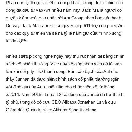
Phần còn lại thuộc về 29 cổ đông khác. Trong đó có nhiều cổ
đông đã đầu tư vào Ant nhiều năm nay. Jack Ma là người có
quyền kiểm soát cao nhất với Ant Group, theo bản cáo bạch.
Dù vậy, Jack Ma cam kết sẽ quyên góp 611 triệu cổ phiếu Ant
cho các quỹ từ thiện và sẽ hạ tỷ lệ nắm gi‌ữ của mình xuống
tối đa 8,8%.
Nhiều startup công nghệ ngày nay thu hút nhân tài bằng chính
sách cổ phiếu thưởng. Việc này sẽ giúp nhân viên có tài sản
lớn khi công ty IPO thành công. Bản cáo bạch của Ant cho
thấy Junhan đã thực hiện chính sách cổ phiếu thưởng (gắn
với định giá của Ant) nhiều lần cho nhân viên kể từ tháng
3/2014. Năm 2015, ít nhất 12 cổ đông của Junao đã trở thành
tỷ phú, trong đó có cựu CEO Alibaba Jonathan Lu và cựu
Giám đốc Quản trị rủ‌i r‌o Alibaba Shao Xiaofeng.