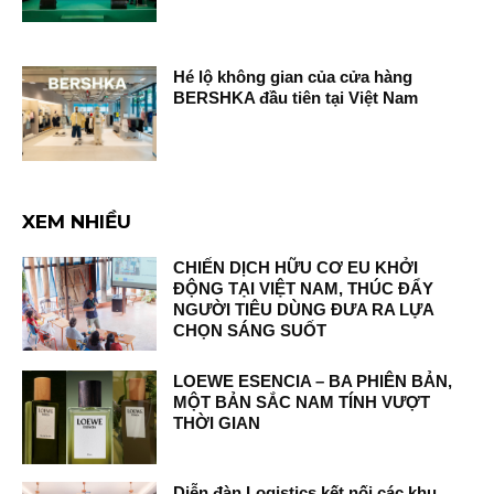
Hé lộ không gian của cửa hàng
BERSHKA đầu tiên tại Việt Nam
XEM NHIỀU
CHIẾN DỊCH HỮU CƠ EU KHỞI
ĐỘNG TẠI VIỆT NAM, THÚC ĐẨY
NGƯỜI TIÊU DÙNG ĐƯA RA LỰA
CHỌN SÁNG SUỐT
LOEWE ESENCIA – BA PHIÊN BẢN,
MỘT BẢN SẮC NAM TÍNH VƯỢT
THỜI GIAN
Diễn đàn Logistics kết nối các khu