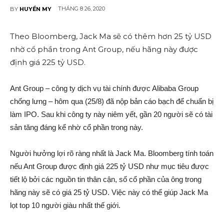
THÁNG 8 26, 2020
BY
HUYỀN MY
Theo Bloomberg, Jack Ma sẽ có thêm hơn 25 tỷ USD
nhờ cổ phần trong Ant Group, nếu hãng này được
định giá 225 tỷ USD.
Ant Group – công ty dịc‌h vụ tài chính được Alibaba Group
chống lưng – hôm qua (25/8) đã nộp bản cáo bạch để chuẩn bị
làm IPO. Sau khi công ty này niêm yết, gần 20 người sẽ có tài
sản tăng đáng kể nhờ cổ phần trong này.
Người hưởng lợi rõ ràng nhất là Jack Ma. Bloomberg tính toán
nếu Ant Group được định giá 225 tỷ USD như mục tiêu được
tiết l‌ộ bởi các nguồn tin thâ‌n cận, số cổ phần của ông trong
hãng này sẽ có giá 25 tỷ USD. Việc này có thể giúp Jack Ma
lọt top 10 người giàu nhất thế giới.