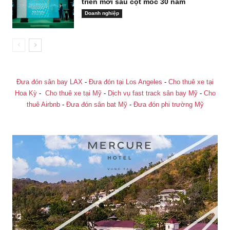
triển mới sau cột mốc 30 năm
Doanh nghiệp
Đưa đón sân bay LAX
-
Đưa đón tại Los Angeles
-
Cho thuê xe tại
Hoa Kỳ
-
Cho thuê xe tại Mỹ
-
Dịch vụ fast track sân bay Mỹ
-
Cho
thuê Airbnb
-
Đưa đón sân bat Mỹ
-
Đưa đón phi trường Mỹ