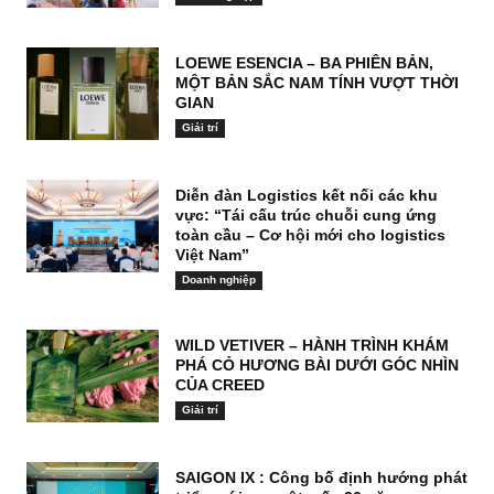
LOEWE ESENCIA – BA PHIÊN BẢN,
MỘT BẢN SẮC NAM TÍNH VƯỢT THỜI
GIAN
Giải trí
Diễn đàn Logistics kết nối các khu
vực: “Tái cấu trúc chuỗi cung ứng
toàn cầu – Cơ hội mới cho logistics
Việt Nam”
Doanh nghiệp
WILD VETIVER – HÀNH TRÌNH KHÁM
PHÁ CỎ HƯƠNG BÀI DƯỚI GÓC NHÌN
CỦA CREED
Giải trí
SAIGON IX : Công bố định hướng phát