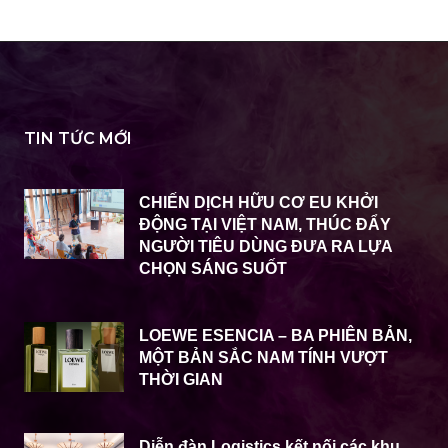
TIN TỨC MỚI
CHIẾN DỊCH HỮU CƠ EU KHỞI
ĐỘNG TẠI VIỆT NAM, THÚC ĐẨY
NGƯỜI TIÊU DÙNG ĐƯA RA LỰA
CHỌN SÁNG SUỐT
LOEWE ESENCIA – BA PHIÊN BẢN,
MỘT BẢN SẮC NAM TÍNH VƯỢT
THỜI GIAN
Diễn đàn Logistics kết nối các khu