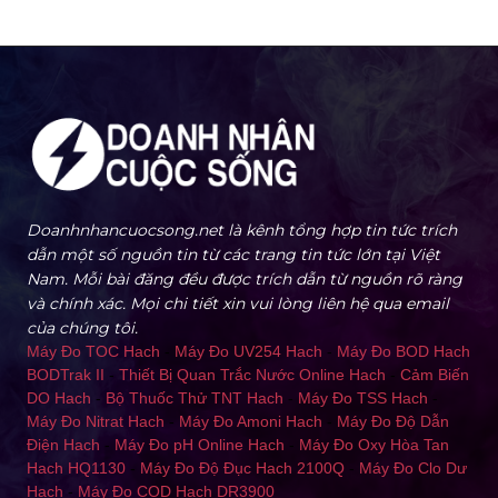
Doanhnhancuocsong.net là kênh tổng hợp tin tức trích
dẫn một số nguồn tin từ các trang tin tức lớn tại Việt
Nam. Mỗi bài đăng đều được trích dẫn từ nguồn rõ ràng
và chính xác. Mọi chi tiết xin vui lòng liên hệ qua email
của chúng tôi.
Máy Đo TOC Hach
-
Máy Đo UV254 Hach
-
Máy Đo BOD Hach
BODTrak II
-
Thiết Bị Quan Trắc Nước Online Hach
-
Cảm Biến
DO Hach
-
Bộ Thuốc Thử TNT Hach
-
Máy Đo TSS Hach
-
Máy Đo Nitrat Hach
-
Máy Đo Amoni Hach
-
Máy Đo Độ Dẫn
Điện Hach
-
Máy Đo pH Online Hach
-
Máy Đo Oxy Hòa Tan
Hach HQ1130
-
Máy Đo Độ Đục Hach 2100Q
-
Máy Đo Clo Dư
Hach
-
Máy Đo COD Hach DR3900