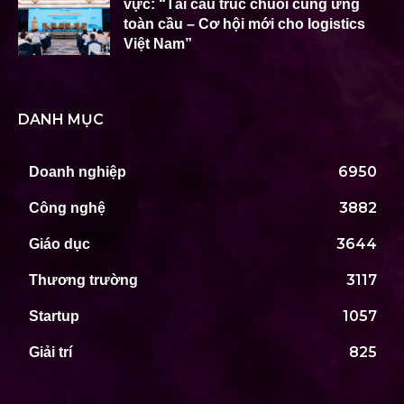
vực: “Tái cấu trúc chuỗi cung ứng
toàn cầu – Cơ hội mới cho logistics
Việt Nam”
DANH MỤC
6950
Doanh nghiệp
3882
Công nghệ
3644
Giáo dục
3117
Thương trường
1057
Startup
825
Giải trí