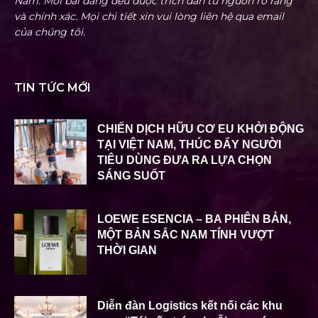
Nam. Mỗi bài đăng đều được trích dẫn từ nguồn rõ ràng
và chính xác. Mọi chi tiết xin vui lòng liên hệ qua email
của chúng tôi.
TIN TỨC MỚI
CHIẾN DỊCH HỮU CƠ EU KHỞI ĐỘNG
TẠI VIỆT NAM, THÚC ĐẨY NGƯỜI
TIÊU DÙNG ĐƯA RA LỰA CHỌN
SÁNG SUỐT
LOEWE ESENCIA – BA PHIÊN BẢN,
MỘT BẢN SẮC NAM TÍNH VƯỢT
THỜI GIAN
Diễn đàn Logistics kết nối các khu