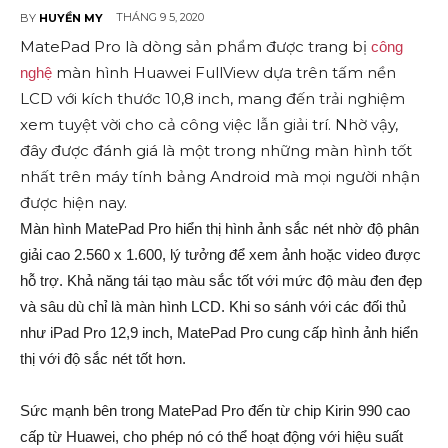
THÁNG 9 5, 2020
BY
HUYỀN MY
MatePad Pro là dòng sản phẩm được trang bị
công
màn hình Huawei FullView dựa trên tấm nền
nghệ
LCD với kích thước 10,8 inch, mang đến trải nghiệm
xem tuyệt vời cho cả công việc lẫn giải trí. Nhờ vậy,
đây được đánh giá là một trong những màn hình tốt
nhất trên máy tính bảng Android mà mọi người nhận
được hiện nay.
Màn hình MatePad Pro hiển thị hình ảnh sắc nét nhờ độ phân
giải cao 2.560 x 1.600, lý tưởng để xem ảnh hoặc video được
hỗ trợ. Khả năng tái tạo màu sắc tốt với mức độ màu đen đẹp
và sâu dù chỉ là màn hình LCD. Khi so sánh với các đối thủ
như iPad Pro 12,9 inch, MatePad Pro cung cấp hình ảnh hiển
thị với độ sắc nét tốt hơn.
Sức mạnh bên trong MatePad Pro đến từ chip Kirin 990 cao
cấp từ Huawei, cho phép nó có thể hoạt động với hiệu suất