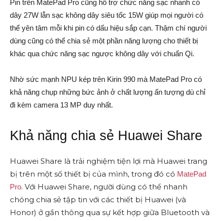
Pin trên MatePad Pro cũng hỗ trợ chức năng sạc nhanh có
dây 27W lẫn sạc không dây siêu tốc 15W giúp mọi người có
thể yên tâm mỗi khi pin có dấu hiệu sắp cạn. Thậm chí người
dùng cũng có thể chia sẻ một phần năng lượng cho thiết bị
khác qua chức năng sạc ngược không dây với chuẩn Qi.
Nhờ sức mạnh NPU kép trên Kirin 990 mà MatePad Pro có
khả năng chụp những bức ảnh ở chất lượng ấn tượng dù chỉ
đi kèm camera 13 MP duy nhất.
Khả năng chia sẻ Huawei Share
Huawei Share là trải nghiệm tiện lợi mà Huawei trang
bị trên một số thiết bị của mình, trong đó có
MatePad
. Với Huawei Share, người dùng có thể nhanh
Pro
chóng chia sẻ tập tin với các thiết bị Huawei (và
Honor) ở gần thông qua sự kết hợp giữa Bluetooth và