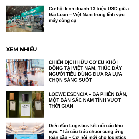
Cơ hội kinh doanh 13 triệu USD giữa
Đài Loan – Việt Nam trong lĩnh vực
máy công cụ
XEM NHIỀU
CHIẾN DỊCH HỮU CƠ EU KHỞI
ĐỘNG TẠI VIỆT NAM, THÚC ĐẨY
NGƯỜI TIÊU DÙNG ĐƯA RA LỰA
CHỌN SÁNG SUỐT
LOEWE ESENCIA – BA PHIÊN BẢN,
MỘT BẢN SẮC NAM TÍNH VƯỢT
THỜI GIAN
Diễn đàn Logistics kết nối các khu
vực: “Tái cấu trúc chuỗi cung ứng
toàn cầu – Cơ hội mới cho logistics