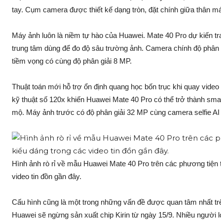
tay. Cụm camera được thiết kế dạng tròn, đặt chính giữa thân m
Máy ảnh luôn là niềm tự hào của Huawei. Mate 40 Pro dự kiến tr
trung tâm dùng để đo độ sâu trường ảnh. Camera chính độ phân g
tiềm vọng có cùng độ phân giải 8 MP.
Thuật toán mới hỗ trợ ổn định quang học bốn trục khi quay vi
kỹ thuật số 120x khiến Huawei Mate 40 Pro có thể trở thành sma
mộ. Máy ảnh trước có độ phân giải 32 MP cùng camera selfie AI
Hình ảnh rò rỉ về mẫu Huawei Mate 40 Pro trên các phương tiện 
video tin đồn gần đây.
Cấu hình cũng là một trong những vấn đề được quan tâm nhất tr
Huawei sẽ ngừng sản xuất chip Kirin từ ngày 15/9. Nhiều người l