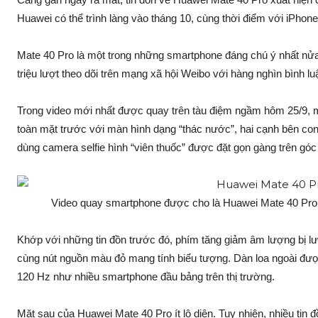
Huawei có thể trình làng vào tháng 10, cùng thời điểm với iPhone
Mate 40 Pro là một trong những smartphone đáng chú ý nhất nửa
triệu lượt theo dõi trên mạng xã hội Weibo với hàng nghìn bình lu
Trong video mới nhất được quay trên tàu điệm ngầm hôm 25/9, 
toàn mặt trước với màn hình dạng “thác nước”, hai cạnh bên co
dùng camera selfie hình “viên thuốc” được đặt gọn gàng trên góc
Video quay smartphone được cho là Huawei Mate 40 Pro l
Khớp với những tin đồn trước đó, phím tăng giảm âm lượng bị l
cùng nút nguồn màu đỏ mang tính biểu tượng. Dàn loa ngoài được
120 Hz như nhiều smartphone đầu bảng trên thị trường.
Mặt sau của Huawei Mate 40 Pro ít lộ diện. Tuy nhiên, nhiều tin 