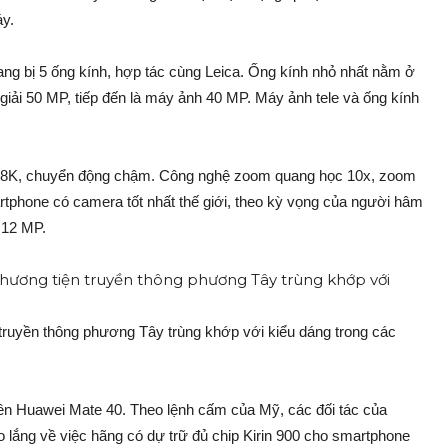
áy.
ang bị 5 ống kính, hợp tác cùng Leica. Ống kính nhỏ nhất nằm ở
iải 50 MP, tiếp đến là máy ảnh 40 MP. Máy ảnh tele và ống kính
deo 8K, chuyển động chậm. Công nghệ zoom quang học 10x, zoom
rtphone có camera tốt nhất thế giới, theo kỳ vọng của người hâm
 12 MP.
truyền thông phương Tây trùng khớp với kiểu dáng trong các
ên Huawei Mate 40. Theo lệnh cấm của Mỹ, các đối tác của
o lắng về việc hãng có dự trữ đủ chip Kirin 900 cho smartphone