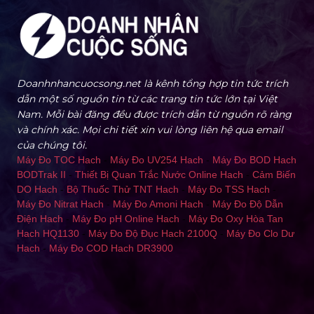
Doanhnhancuocsong.net là kênh tổng hợp tin tức trích
dẫn một số nguồn tin từ các trang tin tức lớn tại Việt
Nam. Mỗi bài đăng đều được trích dẫn từ nguồn rõ ràng
và chính xác. Mọi chi tiết xin vui lòng liên hệ qua email
của chúng tôi.
Máy Đo TOC Hach
-
Máy Đo UV254 Hach
-
Máy Đo BOD Hach
BODTrak II
-
Thiết Bị Quan Trắc Nước Online Hach
-
Cảm Biến
DO Hach
-
Bộ Thuốc Thử TNT Hach
-
Máy Đo TSS Hach
-
Máy Đo Nitrat Hach
-
Máy Đo Amoni Hach
-
Máy Đo Độ Dẫn
Điện Hach
-
Máy Đo pH Online Hach
-
Máy Đo Oxy Hòa Tan
Hach HQ1130
-
Máy Đo Độ Đục Hach 2100Q
-
Máy Đo Clo Dư
Hach
-
Máy Đo COD Hach DR3900