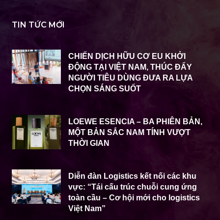
TIN TỨC MỚI
CHIẾN DỊCH HỮU CƠ EU KHỞI
ĐỘNG TẠI VIỆT NAM, THÚC ĐẨY
NGƯỜI TIÊU DÙNG ĐƯA RA LỰA
CHỌN SÁNG SUỐT
LOEWE ESENCIA – BA PHIÊN BẢN,
MỘT BẢN SẮC NAM TÍNH VƯỢT
THỜI GIAN
Diễn đàn Logistics kết nối các khu
vực: “Tái cấu trúc chuỗi cung ứng
toàn cầu – Cơ hội mới cho logistics
Việt Nam”