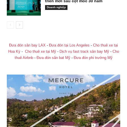
triển mới sau cột mốc 30 năm
Doanh nghiệp
Đưa đón sân bay LAX
-
Đưa đón tại Los Angeles
-
Cho thuê xe tại
Hoa Kỳ
-
Cho thuê xe tại Mỹ
-
Dịch vụ fast track sân bay Mỹ
-
Cho
thuê Airbnb
-
Đưa đón sân bat Mỹ
-
Đưa đón phi trường Mỹ