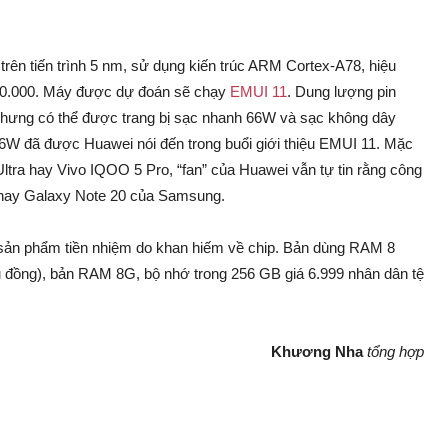
rên tiến trình 5 nm, sử dụng kiến trúc ARM Cortex-A78, hiệu
650.000. Máy được dự đoán sẽ chạy
EMUI 11
. Dung lượng pin
nhưng có thể được trang bị sạc nhanh 66W và sạc không dây
66W đã được Huawei nói đến trong buổi giới thiệu EMUI 11. Mặc
tra hay Vivo IQOO 5 Pro, “fan” của Huawei vẫn tự tin rằng công
 hay Galaxy Note 20 của Samsung.
 sản phẩm tiền nhiệm do khan hiếm về chip. Bản dùng RAM 8
ệu đồng), bản RAM 8G, bộ nhớ trong 256 GB giá 6.999 nhân dân tệ
Khương Nha
tổng hợp