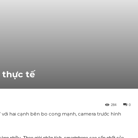
 thực tế
284
0
 với hai cạnh bên bo cong mạnh, camera trước hình
càng nhiều. Theo giới phân tích, smartphone cao cấp nhất của