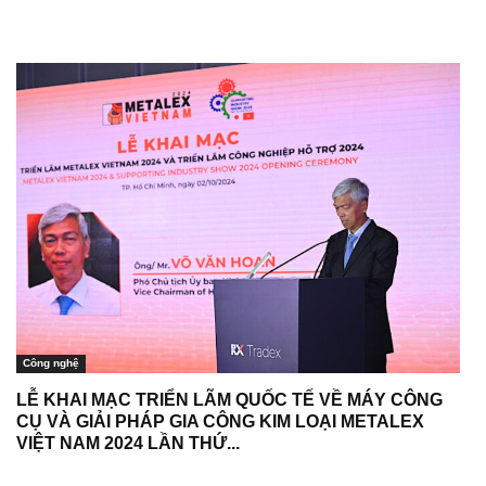
Công nghệ
LỄ KHAI MẠC TRIỂN LÃM QUỐC TẾ VỀ MÁY CÔNG
CỤ VÀ GIẢI PHÁP GIA CÔNG KIM LOẠI METALEX
VIỆT NAM 2024 LẦN THỨ...