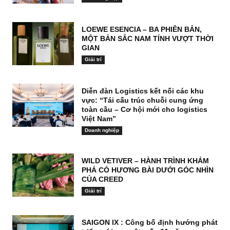
LOEWE ESENCIA – BA PHIÊN BẢN,
MỘT BẢN SẮC NAM TÍNH VƯỢT THỜI
GIAN
Giải trí
Diễn đàn Logistics kết nối các khu
vực: “Tái cấu trúc chuỗi cung ứng
toàn cầu – Cơ hội mới cho logistics
Việt Nam”
Doanh nghiệp
WILD VETIVER – HÀNH TRÌNH KHÁM
PHÁ CỎ HƯƠNG BÀI DƯỚI GÓC NHÌN
CỦA CREED
Giải trí
SAIGON IX : Công bố định hướng phát