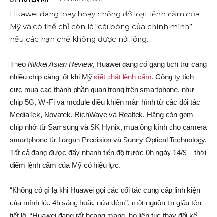
Huawei đang loay hoay chống đỡ loạt lệnh cấm của
Mỹ và có thể chỉ còn là “cái bóng của chính mình”
nếu các hạn chế không được nới lỏng.
Theo
Nikkei Asian Review
, Huawei đang cố gắng tích trữ càng
nhiều chip càng tốt khi Mỹ
siết chặt lệnh cấm
. Công ty tích
cực mua các thành phần quan trọng trên smartphone, như
chip 5G, Wi-Fi và module điều khiển màn hình từ các đối tác
MediaTek, Novatek, RichWave và Realtek. Hãng còn gom
chip nhớ từ Samsung và SK Hynix, mua ống kính cho camera
smartphone từ Largan Precision và Sunny Optical Technology.
Tất cả đang được đẩy nhanh tiến độ trước 0h ngày 14/9 – thời
điểm lệnh cấm của Mỹ có hiệu lực.
“Không có gì lạ khi Huawei gọi các đối tác cung cấp linh kiện
của mình lúc 4h sáng hoặc nửa đêm”, một nguồn tin giấu tên
tiết lộ. “Huawei đang rất hoang mang, họ liên tục thay đổi kế