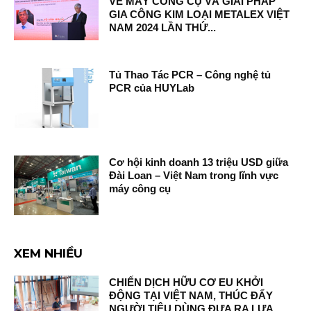
VỀ MÁY CÔNG CỤ VÀ GIẢI PHÁP
GIA CÔNG KIM LOẠI METALEX VIỆT
NAM 2024 LẦN THỨ...
Tủ Thao Tác PCR – Công nghệ tủ
PCR của HUYLab
Cơ hội kinh doanh 13 triệu USD giữa
Đài Loan – Việt Nam trong lĩnh vực
máy công cụ
XEM NHIỀU
CHIẾN DỊCH HỮU CƠ EU KHỞI
ĐỘNG TẠI VIỆT NAM, THÚC ĐẨY
NGƯỜI TIÊU DÙNG ĐƯA RA LỰA