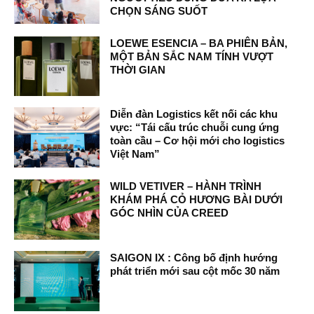
CHỌN SÁNG SUỐT
LOEWE ESENCIA – BA PHIÊN BẢN,
MỘT BẢN SẮC NAM TÍNH VƯỢT
THỜI GIAN
Diễn đàn Logistics kết nối các khu
vực: “Tái cấu trúc chuỗi cung ứng
toàn cầu – Cơ hội mới cho logistics
Việt Nam”
WILD VETIVER – HÀNH TRÌNH
KHÁM PHÁ CỎ HƯƠNG BÀI DƯỚI
GÓC NHÌN CỦA CREED
SAIGON IX : Công bố định hướng
phát triển mới sau cột mốc 30 năm