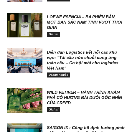
LOEWE ESENCIA – BA PHIÊN BẢN,
MỘT BẢN SẮC NAM TÍNH VƯỢT THỜI
GIAN
Giải trí
Diễn đàn Logistics kết nối các khu
vực: “Tái cấu trúc chuỗi cung ứng
toàn cầu – Cơ hội mới cho logistics
Việt Nam”
Doanh nghiệp
WILD VETIVER – HÀNH TRÌNH KHÁM
PHÁ CỎ HƯƠNG BÀI DƯỚI GÓC NHÌN
CỦA CREED
Giải trí
SAIGON IX : Công bố định hướng phát