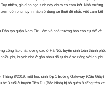
. Tuy nhiên, gia đình học sinh này chưa có cam kết. Nhà trường
át xem còn phụ huynh nào sử dụng xe thuê để nhắc viết cam kết
à Đào tạo quận Nam Từ Liêm và nhà trường báo cáo cụ thể về
g công lập chất lượng cao ở Hà Nội, tuyển sinh toàn thành phố.
nhiều phụ huynh nhà ở gần nhau đã tự thuê xe riêng với chi phí
tô. Tháng 8/2019, một học sinh lớp 1 trường Gateway (Cầu Giấy)
u bé 3 tuổi ở huyện Tiên Du (Bắc Ninh) bị bỏ quên 8 tiếng trên xe