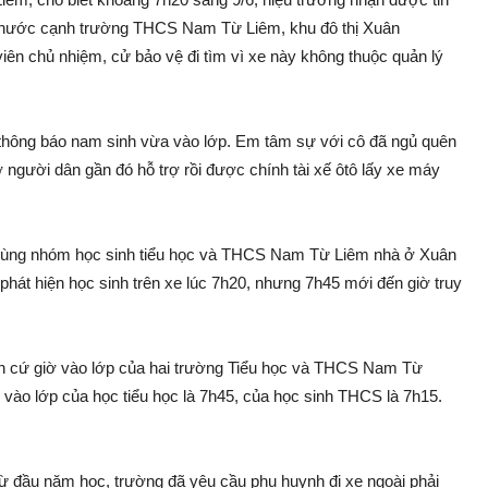
n nước cạnh trường THCS Nam Từ Liêm, khu đô thị Xuân
ên chủ nhiệm, cử bảo vệ đi tìm vì xe này không thuộc quản lý
m thông báo nam sinh vừa vào lớp. Em tâm sự với cô đã ngủ quên
ờ người dân gần đó hỗ trợ rồi được chính tài xế ôtô lấy xe máy
ê cùng nhóm học sinh tiểu học và THCS Nam Từ Liêm nhà ở Xuân
át hiện học sinh trên xe lúc 7h20, nhưng 7h45 mới đến giờ truy
ăn cứ giờ vào lớp của hai trường Tiểu học và THCS Nam Từ
 vào lớp của học tiểu học là 7h45, của học sinh THCS là 7h15.
ừ đầu năm học, trường đã yêu cầu phụ huynh đi xe ngoài phải