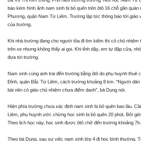
báo kèm hình ảnh nam sinh bị bỏ quên trên ôtô 16 chỗ gần quá
Phương, quận Nam Từ Liêm. Trường lập tức thông báo tới giáo vi
của trường.
Khi nhà trường đang cho người tỏa đi tìm kiếm thì cô chủ nhiệ
trên xe nhưng không thấy ai gọi. Khi tỉnh dậy, em tự đập cửa, nh
đưa tới trường.
Nam sinh cùng anh trai đến trường bằng ôtô do phụ huynh thu
Đỉnh, quận Bắc Từ Liêm, cách trường khoảng 8 km. “Người dân ph
bài nên cô giáo chủ nhiệm chưa điểm danh”, bà Dung nói.
Hiện phía trường chưa xác định nam sinh bị bỏ quên bao lâu. C
Liêm, phụ huynh ước chừng học sinh bị bỏ quên 20 phút. Bởi giờ
Theo lịch học này, học sinh được ôtô chở đến trường khoảng 7h.
Theo bà Dung, sau sự việc nam sinh lớp 4 đi học bình thường. T