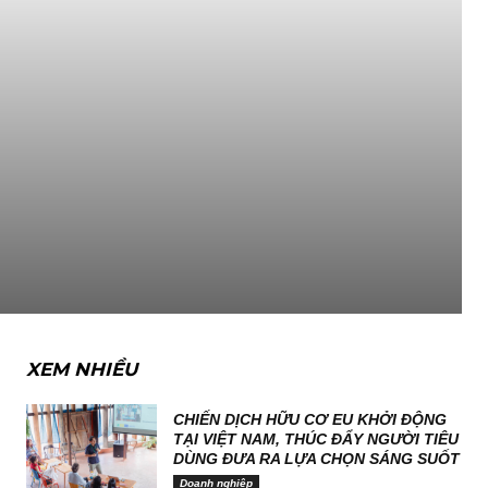
XEM NHIỀU
CHIẾN DỊCH HỮU CƠ EU KHỞI ĐỘNG
TẠI VIỆT NAM, THÚC ĐẨY NGƯỜI TIÊU
DÙNG ĐƯA RA LỰA CHỌN SÁNG SUỐT
Doanh nghiệp