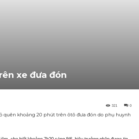
trên xe đưa đón
321
0
bỏ quên khoảng 20 phút trên ôtô đưa đón do phụ huynh
êm, cho biết khoảng 7h20 sáng 9/6, hiệu trưởng nhận được tin