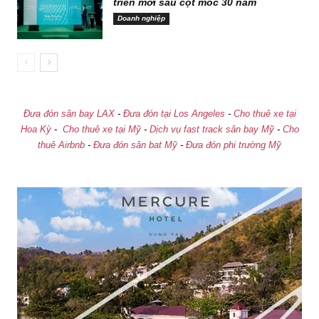
triển mới sau cột mốc 30 năm
Doanh nghiệp
Đưa đón sân bay LAX
-
Đưa đón tại Los Angeles
-
Cho thuê xe tại
Hoa Kỳ
-
Cho thuê xe tại Mỹ
-
Dịch vụ fast track sân bay Mỹ
-
Cho
thuê Airbnb
-
Đưa đón sân bat Mỹ
-
Đưa đón phi trường Mỹ