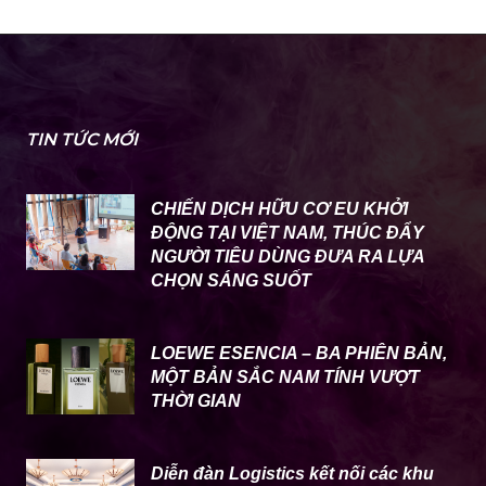
TIN TỨC MỚI
CHIẾN DỊCH HỮU CƠ EU KHỞI
ĐỘNG TẠI VIỆT NAM, THÚC ĐẨY
NGƯỜI TIÊU DÙNG ĐƯA RA LỰA
CHỌN SÁNG SUỐT
LOEWE ESENCIA – BA PHIÊN BẢN,
MỘT BẢN SẮC NAM TÍNH VƯỢT
THỜI GIAN
Diễn đàn Logistics kết nối các khu