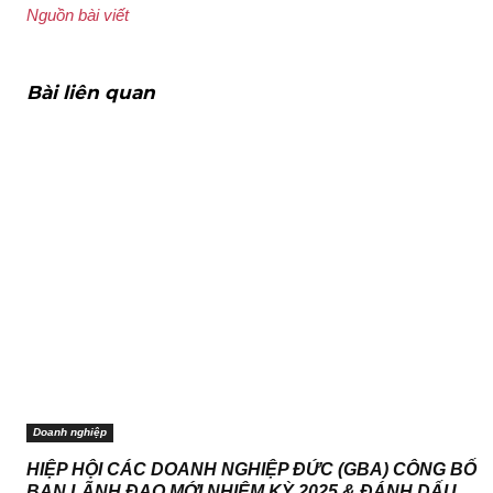
Nguồn bài viết
Bài liên quan
Doanh nghiệp
HIỆP HỘI CÁC DOANH NGHIỆP ĐỨC (GBA) CÔNG BỐ
BAN LÃNH ĐẠO MỚI NHIỆM KỲ 2025 & ĐÁNH DẤU