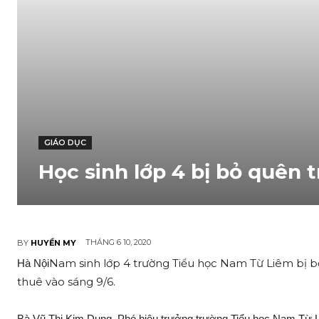
GIÁO DỤC
Học sinh lớp 4 bị bỏ quên 
THÁNG 6 10, 2020
BY
HUYỀN MY
Nam sinh lớp 4 trường Tiểu học Nam Từ Liêm bị 
Hà Nội
thuê vào sáng 9/6.
Bà Vũ Thị Kim Dung, Phó hiệu trưởng trường Tiểu học Nam Từ Li