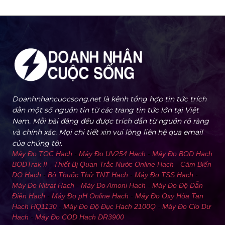
Doanhnhancuocsong.net là kênh tổng hợp tin tức trích
dẫn một số nguồn tin từ các trang tin tức lớn tại Việt
Nam. Mỗi bài đăng đều được trích dẫn từ nguồn rõ ràng
và chính xác. Mọi chi tiết xin vui lòng liên hệ qua email
của chúng tôi.
Máy Đo TOC Hach
-
Máy Đo UV254 Hach
-
Máy Đo BOD Hach
BODTrak II
-
Thiết Bị Quan Trắc Nước Online Hach
-
Cảm Biến
DO Hach
-
Bộ Thuốc Thử TNT Hach
-
Máy Đo TSS Hach
-
Máy Đo Nitrat Hach
-
Máy Đo Amoni Hach
-
Máy Đo Độ Dẫn
Điện Hach
-
Máy Đo pH Online Hach
-
Máy Đo Oxy Hòa Tan
Hach HQ1130
-
Máy Đo Độ Đục Hach 2100Q
-
Máy Đo Clo Dư
Hach
-
Máy Đo COD Hach DR3900