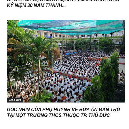
KỶ NIỆM 30 NĂM THÀNH...
Giáo dục
GÓC NHÌN CỦA PHỤ HUYNH VỀ BỮA ĂN BÁN TRÚ
TẠI MỘT TRƯỜNG THCS THUỘC TP. THỦ ĐỨC