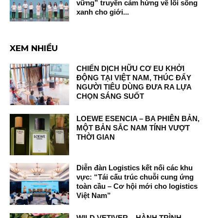
vững” truyền cảm hứng về lối sống
xanh cho giới...
XEM NHIỀU
CHIẾN DỊCH HỮU CƠ EU KHỞI
ĐỘNG TẠI VIỆT NAM, THÚC ĐẨY
NGƯỜI TIÊU DÙNG ĐƯA RA LỰA
CHỌN SÁNG SUỐT
LOEWE ESENCIA – BA PHIÊN BẢN,
MỘT BẢN SẮC NAM TÍNH VƯỢT
THỜI GIAN
Diễn đàn Logistics kết nối các khu
vực: “Tái cấu trúc chuỗi cung ứng
toàn cầu – Cơ hội mới cho logistics
Việt Nam”
WILD VETIVER – HÀNH TRÌNH