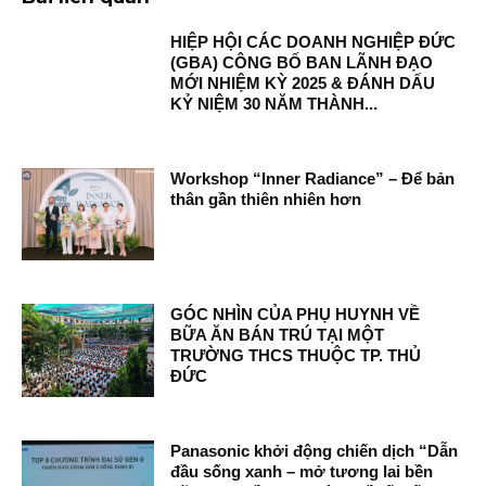
HIỆP HỘI CÁC DOANH NGHIỆP ĐỨC
(GBA) CÔNG BỐ BAN LÃNH ĐẠO
MỚI NHIỆM KỲ 2025 & ĐÁNH DẤU
KỶ NIỆM 30 NĂM THÀNH...
Workshop “Inner Radiance” – Để bản
thân gần thiên nhiên hơn
GÓC NHÌN CỦA PHỤ HUYNH VỀ
BỮA ĂN BÁN TRÚ TẠI MỘT
TRƯỜNG THCS THUỘC TP. THỦ
ĐỨC
Panasonic khởi động chiến dịch “Dẫn
đầu sống xanh – mở tương lai bền