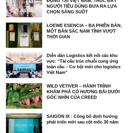
ĐỘNG TẠI VIỆT NAM, THÚC ĐẨY
NGƯỜI TIÊU DÙNG ĐƯA RA LỰA
CHỌN SÁNG SUỐT
LOEWE ESENCIA – BA PHIÊN BẢN,
MỘT BẢN SẮC NAM TÍNH VƯỢT
THỜI GIAN
Diễn đàn Logistics kết nối các khu
vực: “Tái cấu trúc chuỗi cung ứng
toàn cầu – Cơ hội mới cho logistics
Việt Nam”
WILD VETIVER – HÀNH TRÌNH
KHÁM PHÁ CỎ HƯƠNG BÀI DƯỚI
GÓC NHÌN CỦA CREED
SAIGON IX : Công bố định hướng
phát triển mới sau cột mốc 30 năm