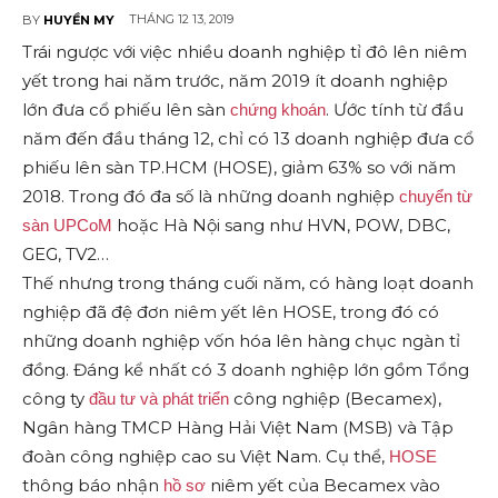
THÁNG 12 13, 2019
BY
HUYỀN MY
Trái ngược với việc nhiều doanh nghiệp tỉ đô lên niêm
yết trong hai năm trước, năm 2019 ít doanh nghiệp
lớn đưa cổ phiếu lên sàn
. Ước tính từ đầu
chứng khoán
năm đến đầu tháng 12, chỉ có 13 doanh nghiệp đưa cổ
phiếu lên sàn TP.HCM (HOSE), giảm 63% so với năm
2018. Trong đó đa số là những doanh nghiệp
chuyển từ
hoặc Hà Nội sang như HVN, POW, DBC,
sàn UPCoM
GEG, TV2…
Thế nhưng trong tháng cuối năm, có hàng loạt doanh
nghiệp đã đệ đơn niêm yết lên HOSE, trong đó có
những doanh nghiệp vốn hóa lên hàng chục ngàn tỉ
đồng. Đáng kể nhất có 3 doanh nghiệp lớn gồm Tổng
công ty
công nghiệp (Becamex),
đầu tư và phát triển
Ngân hàng TMCP Hàng Hải Việt Nam (MSB) và Tập
đoàn công nghiệp cao su Việt Nam. Cụ thể,
HOSE
thông báo nhận
niêm yết của Becamex vào
hồ sơ