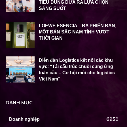
TIÊU DÙNG ĐƯA RA LỰA CHỌN
SÁNG SUỐT
LOEWE ESENCIA – BA PHIÊN BẢN,
MỘT BẢN SẮC NAM TÍNH VƯỢT
THỜI GIAN
Diễn đàn Logistics kết nối các khu
vực: “Tái cấu trúc chuỗi cung ứng
toàn cầu – Cơ hội mới cho logistics
Việt Nam”
DANH MỤC
6950
Doanh nghiệp