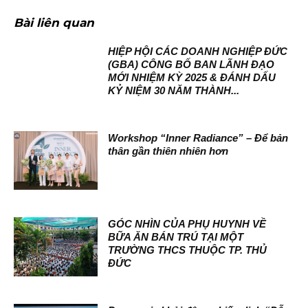
Bài liên quan
HIỆP HỘI CÁC DOANH NGHIỆP ĐỨC
(GBA) CÔNG BỐ BAN LÃNH ĐẠO
MỚI NHIỆM KỲ 2025 & ĐÁNH DẤU
KỶ NIỆM 30 NĂM THÀNH...
Workshop “Inner Radiance” – Để bản
thân gần thiên nhiên hơn
GÓC NHÌN CỦA PHỤ HUYNH VỀ
BỮA ĂN BÁN TRÚ TẠI MỘT
TRƯỜNG THCS THUỘC TP. THỦ
ĐỨC