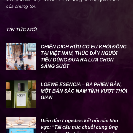
của chúng tôi.
TIN TỨC MỚI
CHIẾN DỊCH HỮU CƠ EU KHỞI ĐỘNG
TẠI VIỆT NAM, THÚC ĐẨY NGƯỜI
TIÊU DÙNG ĐƯA RA LỰA CHỌN
SÁNG SUỐT
LOEWE ESENCIA – BA PHIÊN BẢN,
MỘT BẢN SẮC NAM TÍNH VƯỢT THỜI
GIAN
Diễn đàn Logistics kết nối các khu
vực: “Tái cấu trúc chuỗi cung ứng