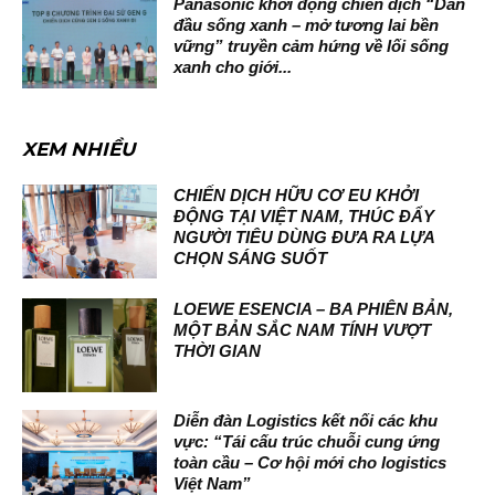
Panasonic khởi động chiến dịch “Dẫn
đầu sống xanh – mở tương lai bền
vững” truyền cảm hứng về lối sống
xanh cho giới...
XEM NHIỀU
CHIẾN DỊCH HỮU CƠ EU KHỞI
ĐỘNG TẠI VIỆT NAM, THÚC ĐẨY
NGƯỜI TIÊU DÙNG ĐƯA RA LỰA
CHỌN SÁNG SUỐT
LOEWE ESENCIA – BA PHIÊN BẢN,
MỘT BẢN SẮC NAM TÍNH VƯỢT
THỜI GIAN
Diễn đàn Logistics kết nối các khu
vực: “Tái cấu trúc chuỗi cung ứng
toàn cầu – Cơ hội mới cho logistics
Việt Nam”