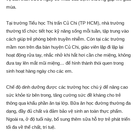
mùa.
Tại trường Tiểu học Thị trấn Củ Chi (TP HCM), nhà trường
thường tổ chức tiết học kỹ năng sống mỗi tuần, tập trung vào
cách giúp trẻ phòng bệnh truyền nhiễm. Còn tại các trường
mầm non trên địa bàn huyện Củ Chi, giáo viên lặp đi lặp lại
hoạt động rửa tay, nhắc nhở khi hắt hơi cần che miệng, không
đưa tay lên mắt mũi miệng… để hình thành thói quen trong
sinh hoạt hàng ngày cho các em.
Chế độ dinh dưỡng được các trường học chú ý để nâng cao
sức khỏe từ bên trong, tăng cường sức đề kháng cho trẻ
thông qua khẩu phần ăn tại lớp. Bữa ăn học đường thường đa
dạng, đầy đủ chất và đảm bảo vệ sinh an toàn thực phẩm.
Ngoài ra, ở độ tuổi này, bổ sung thêm sữa hỗ trợ trẻ phát triển
tối đa về thể chất, trí tuệ.