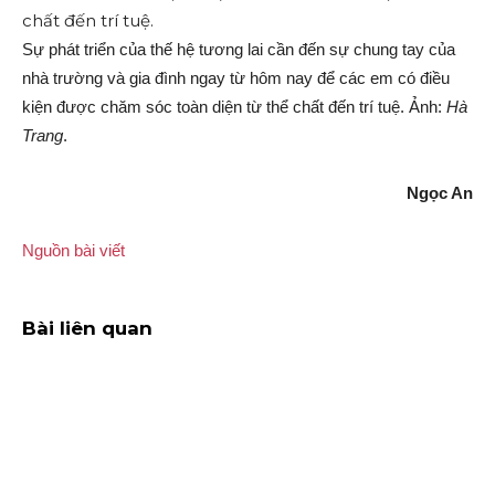
Sự phát triển của thế hệ tương lai cần đến sự chung tay của
nhà trường và gia đình ngay từ hôm nay để các em có điều
kiện được chăm sóc toàn diện từ thể chất đến trí tuệ. Ảnh:
Hà
Trang
.
Ngọc An
Nguồn bài viết
Bài liên quan
HIỆP HỘI CÁC DOANH NGHIỆP ĐỨC
(GBA) CÔNG BỐ BAN LÃNH ĐẠO
MỚI NHIỆM KỲ 2025 & ĐÁNH DẤU
KỶ NIỆM 30 NĂM THÀNH...