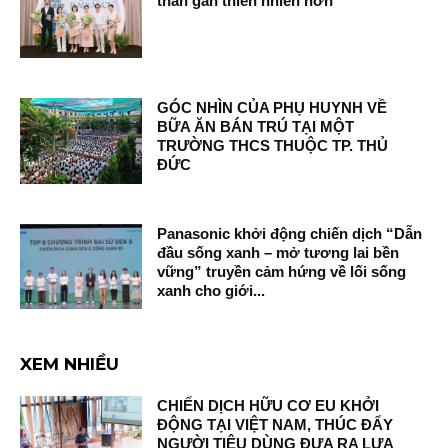
thân gần thiên nhiên hơn
GÓC NHÌN CỦA PHỤ HUYNH VỀ
BỮA ĂN BÁN TRÚ TẠI MỘT
TRƯỜNG THCS THUỘC TP. THỦ
ĐỨC
Panasonic khởi động chiến dịch “Dẫn
đầu sống xanh – mở tương lai bền
vững” truyền cảm hứng về lối sống
xanh cho giới...
XEM NHIỀU
CHIẾN DỊCH HỮU CƠ EU KHỞI
ĐỘNG TẠI VIỆT NAM, THÚC ĐẨY
NGƯỜI TIÊU DÙNG ĐƯA RA LỰA