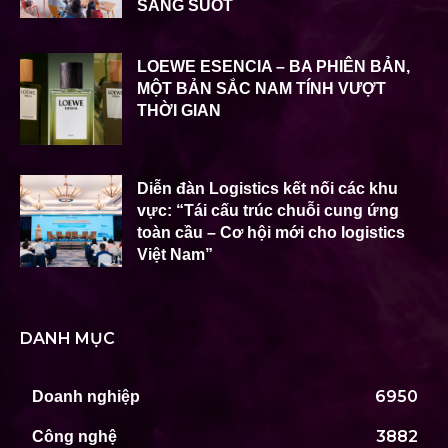
SÁNG SUỐT
LOEWE ESENCIA – BA PHIÊN BẢN,
MỘT BẢN SẮC NAM TÍNH VƯỢT
THỜI GIAN
Diễn đàn Logistics kết nối các khu
vực: “Tái cấu trúc chuỗi cung ứng
toàn cầu – Cơ hội mới cho logistics
Việt Nam”
DANH MỤC
6950
Doanh nghiệp
3882
Công nghệ