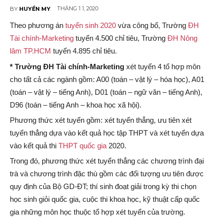
THÁNG 1 1, 2020
BY
HUYỀN MY
Theo phương án
tuyển sinh 2020
vừa công bố,
Trường
ĐH
Tài chính-Marketing
tuyển 4.500 chỉ tiêu, Trường
ĐH Nông
lâm TP.HCM
tuyển 4.895 chỉ tiêu.
* Trường ĐH Tài chính-Marketing
xét tuyển 4 tổ hợp môn
cho tất cả các ngành gồm: A00 (toán – vật lý – hóa học), A01
(toán – vật lý – tiếng Anh), D01 (toán – ngữ văn – tiếng Anh),
D96 (toán – tiếng Anh – khoa học xã hội).
Phương thức xét tuyển gồm: xét tuyển thẳng, ưu tiên xét
tuyển thẳng dựa vào kết quả học tập THPT và xét tuyển dựa
vào kết quả thi
THPT quốc gia
2020.
Trong đó, phương thức xét tuyển thẳng các chương trình đại
trà và chương trình đặc thù gồm các đối tượng ưu tiên được
quy định của Bộ GD-ĐT; thí sinh đoạt giải trong kỳ thi chọn
học sinh giỏi quốc gia, cuộc thi khoa học, kỹ thuật cấp quốc
gia những môn học thuộc tổ hợp xét tuyển của trường.