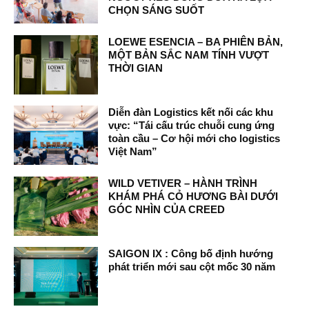
CHỌN SÁNG SUỐT
LOEWE ESENCIA – BA PHIÊN BẢN,
MỘT BẢN SẮC NAM TÍNH VƯỢT
THỜI GIAN
Diễn đàn Logistics kết nối các khu
vực: “Tái cấu trúc chuỗi cung ứng
toàn cầu – Cơ hội mới cho logistics
Việt Nam”
WILD VETIVER – HÀNH TRÌNH
KHÁM PHÁ CỎ HƯƠNG BÀI DƯỚI
GÓC NHÌN CỦA CREED
SAIGON IX : Công bố định hướng
phát triển mới sau cột mốc 30 năm