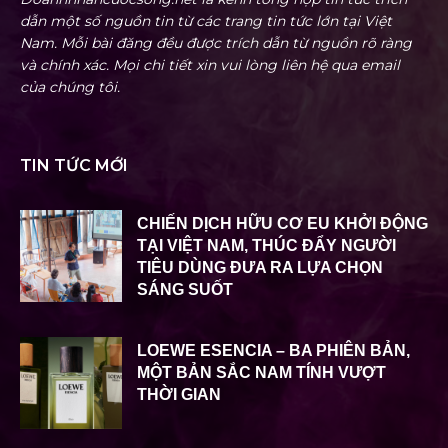
dẫn một số nguồn tin từ các trang tin tức lớn tại Việt
Nam. Mỗi bài đăng đều được trích dẫn từ nguồn rõ ràng
và chính xác. Mọi chi tiết xin vui lòng liên hệ qua email
của chúng tôi.
TIN TỨC MỚI
CHIẾN DỊCH HỮU CƠ EU KHỞI ĐỘNG
TẠI VIỆT NAM, THÚC ĐẨY NGƯỜI
TIÊU DÙNG ĐƯA RA LỰA CHỌN
SÁNG SUỐT
LOEWE ESENCIA – BA PHIÊN BẢN,
MỘT BẢN SẮC NAM TÍNH VƯỢT
THỜI GIAN