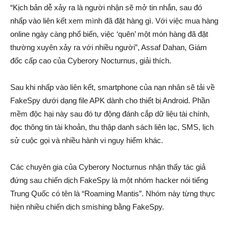
“Kịch bản dễ xảy ra là người nhận sẽ mở tin nhắn, sau đó
nhấp vào liên kết xem mình đã đặt hàng gì. Với việc mua hàng
online ngày càng phổ biến, việc ‘quên’ một món hàng đã đặt
thường xuyên xảy ra với nhiều người”, Assaf Dahan, Giám
đốc cấp cao của Cyberory Nocturnus, giải thích.
Sau khi nhấp vào liên kết, smartphone của nạn nhân sẽ tải về
FakeSpy dưới dạng file APK dành cho thiết bị Android. Phần
mềm độc hại này sau đó tự động đánh cắp dữ liệu tài chính,
đọc thông tin tài khoản, thu thập danh sách liên lạc, SMS, lịch
sử cuộc gọi và nhiều hành vi nguy hiểm khác.
Các chuyên gia của Cyberory Nocturnus nhận thấy tác giả
đứng sau chiến dịch FakeSpy là một nhóm hacker nói tiếng
Trung Quốc có tên là “Roaming Mantis”. Nhóm này từng thực
hiện nhiều chiến dịch smishing bằng FakeSpy.