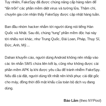
Tuy nhiên, FakeSpy đã được chúng nâng cấp hàng năm để
“lẩn trốn” các phần mềm diệt virus và tường lửa. Thậm chí,
chuyên gia còn nhận thấy FakeSpy được cập nhật hàng tuần.
Ban đầu nhóm hacker nhắm tới người dùng nói tiếng Hàn
Quốc và Nhật. Sau đó, chúng “tung” phần mềm độc hại này
tới nhiều nơi khác, như Trung Quốc, Đài Loan, Pháp, Thụy Sĩ,
Đức, Anh, Mỹ…
Dahan khuyến cáo, người dùng Android không nên nhấp vào
các tin nhắn SMS chứa liên kết lạ, cũng như không được cài
phần mềm APK lạ khi được yêu cầu để tránh nhiễm FakeSpy.
Nếu đã cài đặt, người dùng tốt nhất nên khôi phục cài đặt gốc
cho máy, đồng thời đổi mật khẩu của toàn bộ dịch vụ đang
dùng.
Bảo Lâm
(theo
NYPost
)