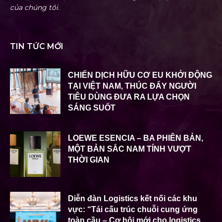
của chúng tôi.
TIN TỨC MỚI
CHIẾN DỊCH HỮU CƠ EU KHỞI ĐỘNG
TẠI VIỆT NAM, THÚC ĐẨY NGƯỜI
TIÊU DÙNG ĐƯA RA LỰA CHỌN
SÁNG SUỐT
LOEWE ESENCIA – BA PHIÊN BẢN,
MỘT BẢN SẮC NAM TÍNH VƯỢT
THỜI GIAN
Diễn đàn Logistics kết nối các khu
vực: “Tái cấu trúc chuỗi cung ứng
toàn cầu – Cơ hội mới cho logistics