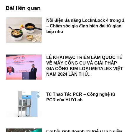
Bài liên quan
Nồi điện đa năng LocknLock 4 trong 1
– Chăm sóc gia đình hiện đại từ gian
bếp nhỏ
LỄ KHAI MẠC TRIỂN LÃM QUỐC TẾ
VỀ MÁY CÔNG CỤ VÀ GIẢI PHÁP
GIA CÔNG KIM LOẠI METALEX VIỆT
NAM 2024 LẦN THỨ...
Tủ Thao Tác PCR – Công nghệ tủ
PCR của HUYLab
Cơ hội kinh doanh 13 triệu USD giữa