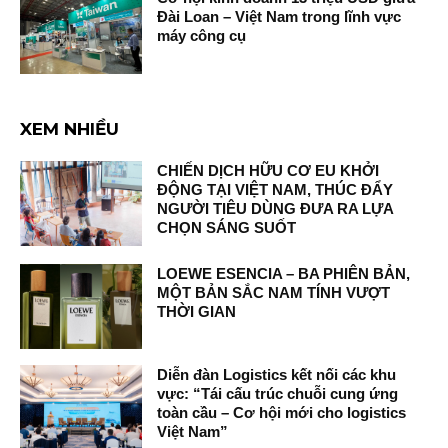
Đài Loan – Việt Nam trong lĩnh vực
máy công cụ
XEM NHIỀU
CHIẾN DỊCH HỮU CƠ EU KHỞI
ĐỘNG TẠI VIỆT NAM, THÚC ĐẨY
NGƯỜI TIÊU DÙNG ĐƯA RA LỰA
CHỌN SÁNG SUỐT
LOEWE ESENCIA – BA PHIÊN BẢN,
MỘT BẢN SẮC NAM TÍNH VƯỢT
THỜI GIAN
Diễn đàn Logistics kết nối các khu
vực: “Tái cấu trúc chuỗi cung ứng
toàn cầu – Cơ hội mới cho logistics
Việt Nam”