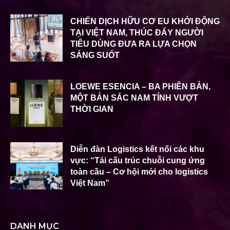
CHIẾN DỊCH HỮU CƠ EU KHỞI ĐỘNG
TẠI VIỆT NAM, THÚC ĐẨY NGƯỜI
TIÊU DÙNG ĐƯA RA LỰA CHỌN
SÁNG SUỐT
LOEWE ESENCIA – BA PHIÊN BẢN,
MỘT BẢN SẮC NAM TÍNH VƯỢT
THỜI GIAN
Diễn đàn Logistics kết nối các khu
vực: “Tái cấu trúc chuỗi cung ứng
toàn cầu – Cơ hội mới cho logistics
Việt Nam”
DANH MỤC