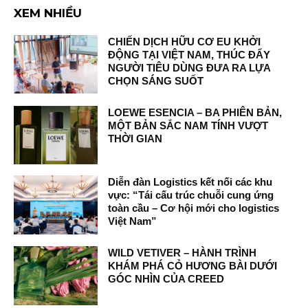
XEM NHIỀU
CHIẾN DỊCH HỮU CƠ EU KHỞI
ĐỘNG TẠI VIỆT NAM, THÚC ĐẨY
NGƯỜI TIÊU DÙNG ĐƯA RA LỰA
CHỌN SÁNG SUỐT
LOEWE ESENCIA – BA PHIÊN BẢN,
MỘT BẢN SẮC NAM TÍNH VƯỢT
THỜI GIAN
Diễn đàn Logistics kết nối các khu
vực: “Tái cấu trúc chuỗi cung ứng
toàn cầu – Cơ hội mới cho logistics
Việt Nam”
WILD VETIVER – HÀNH TRÌNH
KHÁM PHÁ CỎ HƯƠNG BÀI DƯỚI
GÓC NHÌN CỦA CREED