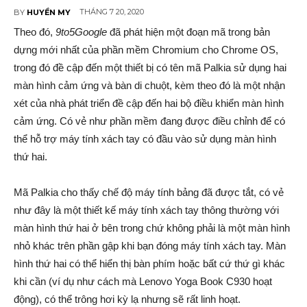
THÁNG 7 20, 2020
BY
HUYỀN MY
Theo đó,
9to5Google
đã phát hiện một đoạn mã trong bản
dựng mới nhất của phần mềm Chromium cho Chrome OS,
trong đó đề cập đến một thiết bị có tên mã Palkia sử dụng hai
màn hình cảm ứng và bàn di chuột, kèm theo đó là một nhận
xét của nhà phát triển đề cập đến hai bộ điều khiển màn hình
cảm ứng. Có vẻ như phần mềm đang được điều chỉnh để có
thể hỗ trợ máy tính xách tay có đầu vào sử dụng màn hình
thứ hai.
Mã Palkia cho thấy chế độ máy tính bảng đã được tắt, có vẻ
như đây là một thiết kế máy tính xách tay thông thường với
màn hình thứ hai ở bên trong chứ không phải là một màn hình
nhỏ khác trên phần gập khi bạn đóng máy tính xách tay. Màn
hình thứ hai có thể hiển thị bàn phím hoặc bất cứ thứ gì khác
khi cần (ví dụ như cách mà Lenovo Yoga Book C930 hoạt
động), có thể trông hơi kỳ lạ nhưng sẽ rất linh hoạt.