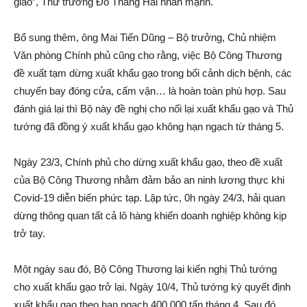
giao”, Thứ trưởng Đỗ Thắng Hải nhấn mạnh.
Bổ sung thêm, ông Mai Tiến Dũng – Bộ trưởng, Chủ nhiệm
Văn phòng Chính phủ cũng cho rằng, việc Bộ Công Thương
đề xuất tạm dừng xuất khẩu gạo trong bối cảnh dịch bệnh, các
chuyến bay đóng cửa, cấm vận… là hoàn toàn phù hợp. Sau
đánh giá lại thì Bộ này đề nghị cho nối lại xuất khẩu gạo và Thủ
tướng đã đồng ý xuất khẩu gạo không hạn ngạch từ tháng 5.
Ngày 23/3, Chính phủ cho dừng xuất khẩu gạo, theo đề xuất
của Bộ Công Thương nhằm đảm bảo an ninh lương thực khi
Covid-19 diễn biến phức tạp. Lập tức, 0h ngày 24/3, hải quan
dừng thông quan tất cả lô hàng khiến doanh nghiệp không kịp
trở tay.
Một ngày sau đó, Bộ Công Thương lại kiến nghị Thủ tướng
cho xuất khẩu gạo trở lại. Ngày 10/4, Thủ tướng ký quyết định
xuất khẩu gạo theo hạn ngạch 400.000 tấn tháng 4. Sau đó,