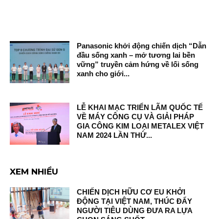
Panasonic khởi động chiến dịch “Dẫn
đầu sống xanh – mở tương lai bền
vững” truyền cảm hứng về lối sống
xanh cho giới...
LỄ KHAI MẠC TRIỂN LÃM QUỐC TẾ
VỀ MÁY CÔNG CỤ VÀ GIẢI PHÁP
GIA CÔNG KIM LOẠI METALEX VIỆT
NAM 2024 LẦN THỨ...
XEM NHIỀU
CHIẾN DỊCH HỮU CƠ EU KHỞI
ĐỘNG TẠI VIỆT NAM, THÚC ĐẨY
NGƯỜI TIÊU DÙNG ĐƯA RA LỰA