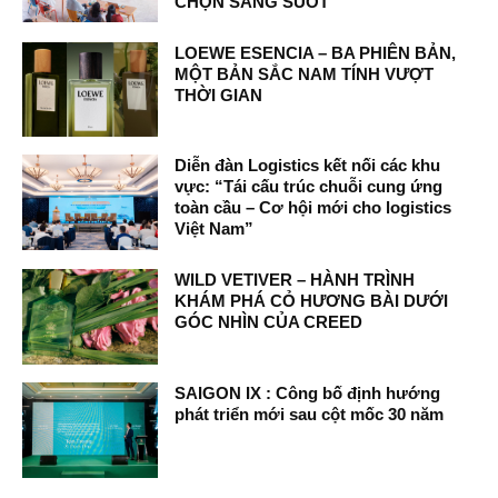
CHỌN SÁNG SUỐT
LOEWE ESENCIA – BA PHIÊN BẢN,
MỘT BẢN SẮC NAM TÍNH VƯỢT
THỜI GIAN
Diễn đàn Logistics kết nối các khu
vực: “Tái cấu trúc chuỗi cung ứng
toàn cầu – Cơ hội mới cho logistics
Việt Nam”
WILD VETIVER – HÀNH TRÌNH
KHÁM PHÁ CỎ HƯƠNG BÀI DƯỚI
GÓC NHÌN CỦA CREED
SAIGON IX : Công bố định hướng
phát triển mới sau cột mốc 30 năm