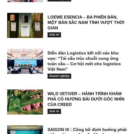
LOEWE ESENCIA – BA PHIÊN BẢN,
MỘT BẢN SẮC NAM TÍNH VƯỢT THỜI
GIAN
Giải trí
Diễn đàn Logistics kết nối các khu
vực: “Tái cấu trúc chuỗi cung ứng
toàn cầu – Cơ hội mới cho logistics
Việt Nam”
Doanh nghiệp
WILD VETIVER – HÀNH TRÌNH KHÁM
PHÁ CỎ HƯƠNG BÀI DƯỚI GÓC NHÌN
CỦA CREED
Giải trí
SAIGON IX : Công bố định hướng phát