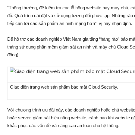
“Thông thường, để kiểm tra các lỗ hổng website hay máy chủ, c
đỏ. Quá trình cài đặt và sử dụng tương đối phức tạp. Những rà
tiếp cận tới các sản phẩm an ninh mạng hơn”, vị này nhận định.
Để hỗ trợ các doanh nghiệp Việt Nam gia tăng “hàng rào” bảo m
tháng sử dụng phần mềm giám sát an ninh và máy chủ Cloud Secu
đồng).
Giao diện trang web sản phẩm bảo mật Cloud Security.
Với chương trình ưu đãi này, các doanh nghiệp hoặc chủ website
hoặc server, giám sát hiệu năng website, cảnh báo khi website g
khắc phục các vấn đề và nâng cao an toàn cho hệ thống.