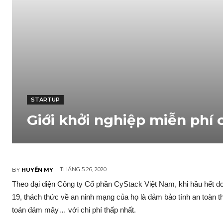
STARTUP
Giới khởi nghiệp miễn phí 
THÁNG 5 26, 2020
BY
HUYỀN MY
Theo đại diện Công ty Cổ phần CyStack Việt Nam, khi hầu hết do
19, thách thức về an ninh mạng của họ là đảm bảo tính an toàn th
toán đám mây… với chi phí thấp nhất.