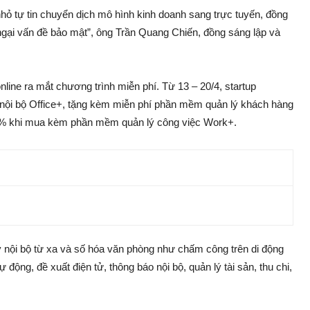
ỏ tự tin chuyển dịch mô hình kinh doanh sang trực tuyến, đồng
 ngại vấn đề bảo mật”, ông Trần Quang Chiến, đồng sáng lập và
ine ra mắt chương trình miễn phí. Từ 13 – 20/4, startup
 nội bộ Office+, tặng kèm miễn phí phần mềm quản lý khách hàng
 khi mua kèm phần mềm quản lý công việc Work+.
ý nội bộ từ xa và số hóa văn phòng như chấm công trên di động
 động, đề xuất điện tử, thông báo nội bộ, quản lý tài sản, thu chi,