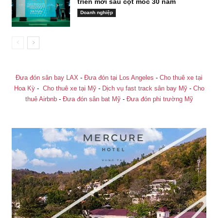
triển mới sau cột mốc 30 năm
Doanh nghiệp
Đưa đón sân bay LAX
-
Đưa đón tại Los Angeles
-
Cho thuê xe tại
Hoa Kỳ
-
Cho thuê xe tại Mỹ
-
Dịch vụ fast track sân bay Mỹ
-
Cho
thuê Airbnb
-
Đưa đón sân bat Mỹ
-
Đưa đón phi trường Mỹ