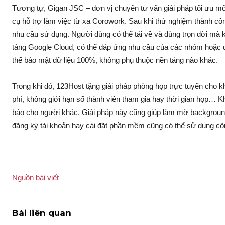
Tương tự, Gigan JSC – đơn vị chuyên tư vấn giải pháp tối ưu mô h
cụ hỗ trợ làm việc từ xa Corowork. Sau khi thử nghiệm thành cô
nhu cầu sử dụng. Người dùng có thể tải về và dùng trọn đời mà 
tảng Google Cloud, có thể đáp ứng nhu cầu của các nhóm hoặc d
thể bảo mật dữ liệu 100%, không phụ thuộc nền tảng nào khác.
Trong khi đó, 123Host tặng giải pháp phòng họp trực tuyến cho 
phí, không giới hạn số thành viên tham gia hay thời gian họp… Khi
báo cho người khác. Giải pháp này cũng giúp làm mờ backgroun
đăng ký tài khoản hay cài đặt phần mềm cũng có thể sử dụng cô
Nguồn bài viết
Bài liên quan