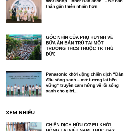
Workshop “Inner Radiance” – Để bản
thân gần thiên nhiên hơn
GÓC NHÌN CỦA PHỤ HUYNH VỀ
BỮA ĂN BÁN TRÚ TẠI MỘT
TRƯỜNG THCS THUỘC TP. THỦ
ĐỨC
Panasonic khởi động chiến dịch “Dẫn
đầu sống xanh – mở tương lai bền
vững” truyền cảm hứng về lối sống
xanh cho giới...
XEM NHIỀU
CHIẾN DỊCH HỮU CƠ EU KHỞI
ĐỘNG TẠI VIỆT NAM, THÚC ĐẨY