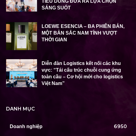
TIÊU DÙNG ĐƯA RA LỰA CHỌN
SÁNG SUỐT
LOEWE ESENCIA – BA PHIÊN BẢN,
MỘT BẢN SẮC NAM TÍNH VƯỢT
THỜI GIAN
Diễn đàn Logistics kết nối các khu
vực: “Tái cấu trúc chuỗi cung ứng
toàn cầu – Cơ hội mới cho logistics
Việt Nam”
DANH MỤC
6950
Doanh nghiệp