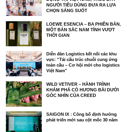
NGƯỜI TIÊU DÙNG ĐƯA RA LỰA
CHỌN SÁNG SUỐT
LOEWE ESENCIA – BA PHIÊN BẢN,
MỘT BẢN SẮC NAM TÍNH VƯỢT
THỜI GIAN
Diễn đàn Logistics kết nối các khu
vực: “Tái cấu trúc chuỗi cung ứng
toàn cầu – Cơ hội mới cho logistics
Việt Nam”
WILD VETIVER – HÀNH TRÌNH
KHÁM PHÁ CỎ HƯƠNG BÀI DƯỚI
GÓC NHÌN CỦA CREED
SAIGON IX : Công bố định hướng
phát triển mới sau cột mốc 30 năm