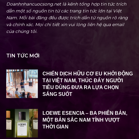
Doanhnhancuocsong.net là kênh tổng hợp tin tức trích
dẫn một số nguồn tin từ các trang tin tức lớn tại Việt
Nam. Mỗi bài đăng đều được trích dẫn từ nguồn rõ ràng
và chính xác. Mọi chi tiết xin vui lòng liên hệ qua email
của chúng tôi.
TIN TỨC MỚI
CHIẾN DỊCH HỮU CƠ EU KHỞI ĐỘNG
TẠI VIỆT NAM, THÚC ĐẨY NGƯỜI
TIÊU DÙNG ĐƯA RA LỰA CHỌN
SÁNG SUỐT
LOEWE ESENCIA – BA PHIÊN BẢN,
MỘT BẢN SẮC NAM TÍNH VƯỢT
THỜI GIAN