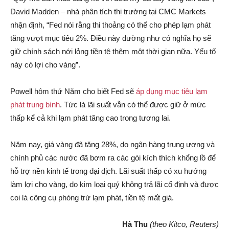
David Madden – nhà phân tích thị trường tại CMC Markets
nhận định, “Fed nói rằng thi thoảng có thể cho phép lạm phát
tăng vượt mục tiêu 2%. Điều này dường như có nghĩa họ sẽ
giữ chính sách nới lỏng tiền tệ thêm một thời gian nữa. Yếu tố
này có lợi cho vàng”.
Powell hôm thứ Năm cho biết Fed sẽ
áp dụng mục tiêu lạm
phát trung bình
. Tức là lãi suất vẫn có thể được giữ ở mức
thấp kể cả khi lạm phát tăng cao trong tương lai.
Năm nay, giá vàng đã tăng 28%, do ngân hàng trung ương và
chính phủ các nước đã bơm ra các gói kích thích khổng lồ để
hỗ trợ nền kinh tế trong đại dịch. Lãi suất thấp có xu hướng
làm lợi cho vàng, do kim loại quý không trả lãi cố định và được
coi là công cụ phòng trừ lạm phát, tiền tệ mất giá.
Hà Thu
(theo Kitco, Reuters)