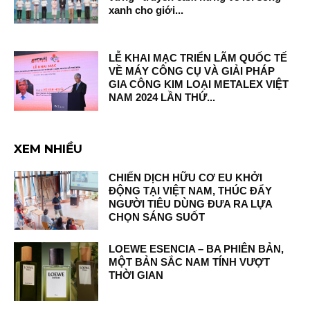
xanh cho giới...
LỄ KHAI MẠC TRIỂN LÃM QUỐC TẾ
VỀ MÁY CÔNG CỤ VÀ GIẢI PHÁP
GIA CÔNG KIM LOẠI METALEX VIỆT
NAM 2024 LẦN THỨ...
XEM NHIỀU
CHIẾN DỊCH HỮU CƠ EU KHỞI
ĐỘNG TẠI VIỆT NAM, THÚC ĐẨY
NGƯỜI TIÊU DÙNG ĐƯA RA LỰA
CHỌN SÁNG SUỐT
LOEWE ESENCIA – BA PHIÊN BẢN,
MỘT BẢN SẮC NAM TÍNH VƯỢT
THỜI GIAN