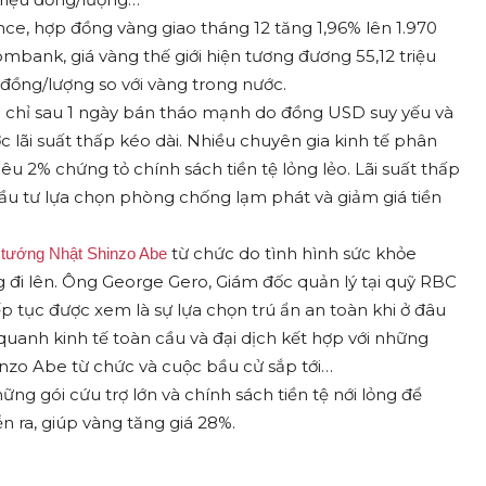
e, hợp đồng vàng giao tháng 12 tăng 1,96% lên 1.970
bank, giá vàng thế giới hiện tương đương 55,12 triệu
 đồng/lượng so với vàng trong nước.
 chỉ sau 1 ngày bán tháo mạnh do đồng USD suy yếu và
 lãi suất thấp kéo dài. Nhiều chuyên gia kinh tế phân
u 2% chứng tỏ chính sách tiền tệ lỏng lẻo. Lãi suất thấp
đầu tư lựa chọn phòng chống lạm phát và giảm giá tiền
từ chức do tình hình sức khỏe
 tướng Nhật Shinzo Abe
 đi lên. Ông George Gero, Giám đốc quản lý tại quỹ RBC
tục được xem là sự lựa chọn trú ẩn an toàn khi ở đâu
quanh kinh tế toàn cầu và đại dịch kết hợp với những
nzo Abe từ chức và cuộc bầu cử sắp tới…
ng gói cứu trợ lớn và chính sách tiền tệ nới lỏng để
n ra, giúp vàng tăng giá 28%.