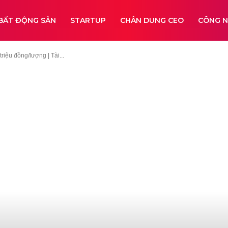
BẤT ĐỘNG SẢN
STARTUP
CHÂN DUNG CEO
CÔNG 
riệu đồng/lượng | Tài...