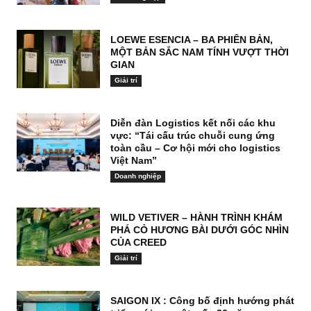
LOEWE ESENCIA – BA PHIÊN BẢN,
MỘT BẢN SẮC NAM TÍNH VƯỢT THỜI
GIAN
Giải trí
Diễn đàn Logistics kết nối các khu
vực: “Tái cấu trúc chuỗi cung ứng
toàn cầu – Cơ hội mới cho logistics
Việt Nam”
Doanh nghiệp
WILD VETIVER – HÀNH TRÌNH KHÁM
PHÁ CỎ HƯƠNG BÀI DƯỚI GÓC NHÌN
CỦA CREED
Giải trí
SAIGON IX : Công bố định hướng phát