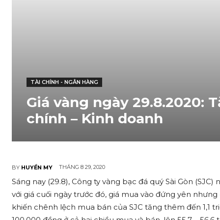
TÀI CHÍNH - NGÂN HÀNG
Giá vàng ngày 29.8.2020: Tă
chính – Kinh doanh
THÁNG 8 29, 2020
BY
HUYỀN MY
Sáng nay (29.8), Công ty vàng bạc đá quý Sài Gòn (SJC) 
với giá cuối ngày trước đó, giá mua vào đứng yên nhưng
khiến chênh lệch mua bán của SJC tăng thêm đến 1,1 tr
100.000 đồng ở cả hai chiều mua và bán, lên 55,7 – 56,6