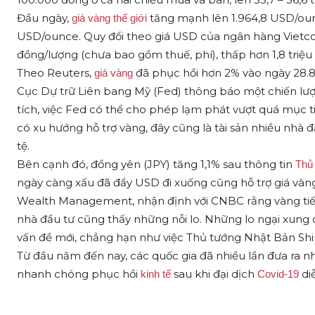
Đầu ngày,
tăng mạnh lên 1.964,8 USD/ounc
giá vàng
thế giới
USD/ounce. Quy đổi theo giá USD của ngân hàng Vietcom
đồng/lượng (chưa bao gồm thuế, phí), thấp hơn 1,8 triệu
Theo Reuters,
đã phục hồi hơn 2% vào ngày 28.8
giá vàng
Cục Dự trữ Liên bang Mỹ (Fed) thông báo một chiến lược
tích, việc Fed có thể cho phép lạm phát vượt quá mục tiê
có xu hướng hỗ trợ vàng, đây cũng là tài sản nhiều nhà 
tệ.
Bên cạnh đó, đồng yên (JPY) tăng 1,1% sau thông tin
Thủ
ngày càng xấu đã đẩy USD đi xuống cũng hỗ trợ giá vàng
Wealth Management, nhận định với CNBC rằng vàng tiếp 
nhà đầu tư cũng thấy những nỗi lo. Những lo ngại xung 
vấn đề mới, chẳng hạn như việc Thủ tướng Nhật Bản Shi
Từ đầu năm đến nay, các quốc gia đã nhiều lần đưa ra nhữ
nhanh chóng phục hồi
sau khi đại dịch
diễ
kinh tế
Covid-19