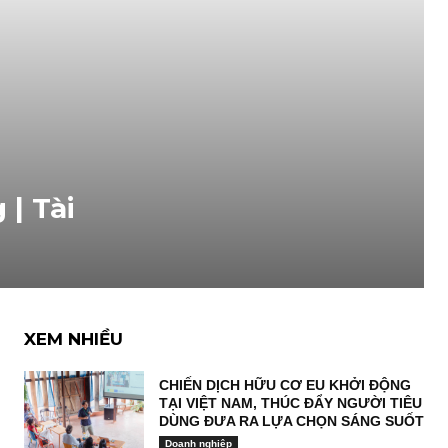
 | Tài
XEM NHIỀU
CHIẾN DỊCH HỮU CƠ EU KHỞI ĐỘNG
TẠI VIỆT NAM, THÚC ĐẨY NGƯỜI TIÊU
DÙNG ĐƯA RA LỰA CHỌN SÁNG SUỐT
Doanh nghiệp