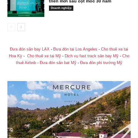
triển mới sau cột mốc 30 năm
Doanh nghiệp
Đưa đón sân bay LAX
-
Đưa đón tại Los Angeles
-
Cho thuê xe tại
Hoa Kỳ
-
Cho thuê xe tại Mỹ
-
Dịch vụ fast track sân bay Mỹ
-
Cho
thuê Airbnb
-
Đưa đón sân bat Mỹ
-
Đưa đón phi trường Mỹ