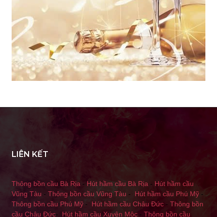
LIÊN KẾT
Thông bồn cầu Bà Rịa
-
Hút hầm cầu Bà Rịa
-
Hút hầm cầu
Vũng Tàu
-
Thông bồn cầu Vũng Tàu
-
Hút hầm cầu Phú Mỹ
-
Thông bồn cầu Phú Mỹ
-
Hút hầm cầu Châu Đức
-
Thông bồn
cầu Châu Đức
-
Hút hầm cầu Xuyên Mộc
-
Thông bồn cầu