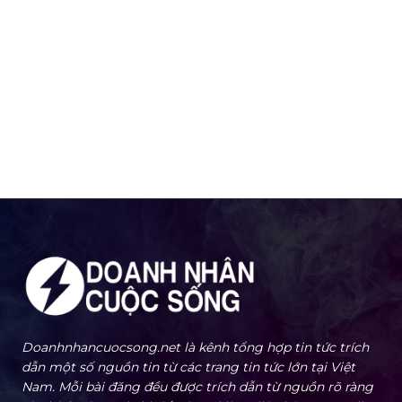
Doanhnhancuocsong.net là kênh tổng hợp tin tức trích
dẫn một số nguồn tin từ các trang tin tức lớn tại Việt
Nam. Mỗi bài đăng đều được trích dẫn từ nguồn rõ ràng