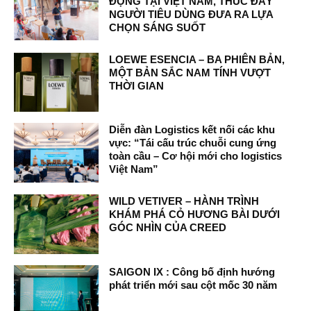
ĐỘNG TẠI VIỆT NAM, THÚC ĐẨY
NGƯỜI TIÊU DÙNG ĐƯA RA LỰA
CHỌN SÁNG SUỐT
LOEWE ESENCIA – BA PHIÊN BẢN,
MỘT BẢN SẮC NAM TÍNH VƯỢT
THỜI GIAN
Diễn đàn Logistics kết nối các khu
vực: “Tái cấu trúc chuỗi cung ứng
toàn cầu – Cơ hội mới cho logistics
Việt Nam”
WILD VETIVER – HÀNH TRÌNH
KHÁM PHÁ CỎ HƯƠNG BÀI DƯỚI
GÓC NHÌN CỦA CREED
SAIGON IX : Công bố định hướng
phát triển mới sau cột mốc 30 năm