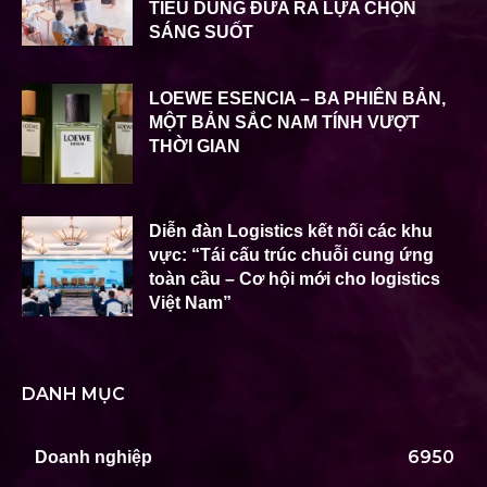
TIÊU DÙNG ĐƯA RA LỰA CHỌN
SÁNG SUỐT
LOEWE ESENCIA – BA PHIÊN BẢN,
MỘT BẢN SẮC NAM TÍNH VƯỢT
THỜI GIAN
Diễn đàn Logistics kết nối các khu
vực: “Tái cấu trúc chuỗi cung ứng
toàn cầu – Cơ hội mới cho logistics
Việt Nam”
DANH MỤC
6950
Doanh nghiệp