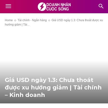
Home
Tài chính - Ngân hàng
Giá USD ngày 1.3: Chưa thoát được xu
hướng giảm | Tài...
Giá USD ngày 1.3: Chưa thoát
được xu hướng giảm | Tài chính
– Kinh doanh