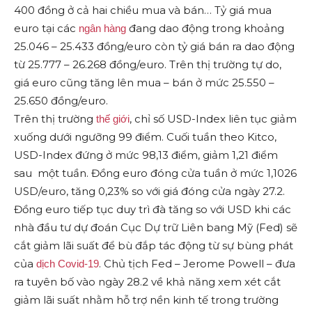
400 đồng ở cả hai chiều mua và bán… Tỷ giá mua
euro tại các
đang dao động trong khoảng
ngân hàng
25.046 – 25.433 đồng/euro còn tỷ giá bán ra dao động
từ 25.777 – 26.268 đồng/euro. Trên thị trường tự do,
giá euro cũng tăng lên mua – bán ở mức 25.550 –
25.650 đồng/euro.
Trên thị trường
, chỉ số USD-Index liên tục giảm
thế giới
xuống dưới ngưỡng 99 điểm. Cuối tuần theo Kitco,
USD-Index đứng ở mức 98,13 điểm, giảm 1,21 điểm
sau một tuần. Đồng euro đóng cửa tuần ở mức 1,1026
USD/euro, tăng 0,23% so với giá đóng cửa ngày 27.2.
Đồng euro tiếp tục duy trì đà tăng so với USD khi các
nhà đầu tư dự đoán Cục Dự trữ Liên bang Mỹ (Fed) sẽ
cắt giảm lãi suất để bù đắp tác động từ sự bùng phát
của
. Chủ tịch Fed – Jerome Powell – đưa
dịch Covid-19
ra tuyên bố vào ngày 28.2 về khả năng xem xét cắt
giảm lãi suất nhằm hỗ trợ nền kinh tế trong trường