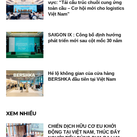
vực: “Tái cấu trúc chuỗi cung ứng
toàn cầu – Cơ hội mới cho logistics
Việt Nam”
SAIGON IX : Công bố định hướng
phát triển mới sau cột mốc 30 năm
Hé lộ không gian của cửa hàng
BERSHKA đầu tiên tại Việt Nam
XEM NHIỀU
CHIẾN DỊCH HỮU CƠ EU KHỞI
ĐỘNG TẠI VIỆT NAM, THÚC ĐẨY