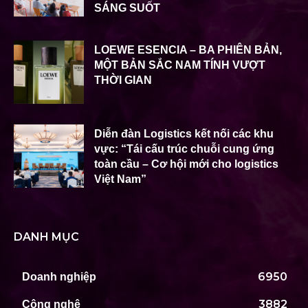
SÁNG SUỐT
LOEWE ESENCIA – BA PHIÊN BẢN,
MỘT BẢN SẮC NAM TÍNH VƯỢT
THỜI GIAN
Diễn đàn Logistics kết nối các khu
vực: “Tái cấu trúc chuỗi cung ứng
toàn cầu – Cơ hội mới cho logistics
Việt Nam”
DANH MỤC
6950
Doanh nghiệp
3882
Công nghệ