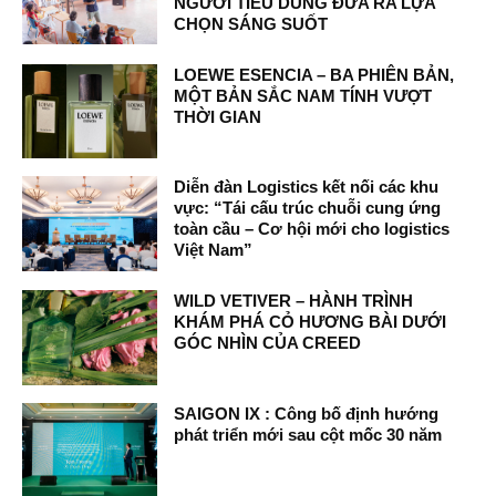
NGƯỜI TIÊU DÙNG ĐƯA RA LỰA
CHỌN SÁNG SUỐT
LOEWE ESENCIA – BA PHIÊN BẢN,
MỘT BẢN SẮC NAM TÍNH VƯỢT
THỜI GIAN
Diễn đàn Logistics kết nối các khu
vực: “Tái cấu trúc chuỗi cung ứng
toàn cầu – Cơ hội mới cho logistics
Việt Nam”
WILD VETIVER – HÀNH TRÌNH
KHÁM PHÁ CỎ HƯƠNG BÀI DƯỚI
GÓC NHÌN CỦA CREED
SAIGON IX : Công bố định hướng
phát triển mới sau cột mốc 30 năm