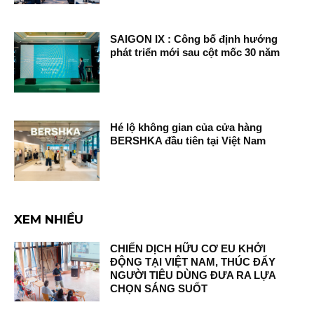
SAIGON IX : Công bố định hướng
phát triển mới sau cột mốc 30 năm
Hé lộ không gian của cửa hàng
BERSHKA đầu tiên tại Việt Nam
XEM NHIỀU
CHIẾN DỊCH HỮU CƠ EU KHỞI
ĐỘNG TẠI VIỆT NAM, THÚC ĐẨY
NGƯỜI TIÊU DÙNG ĐƯA RA LỰA
CHỌN SÁNG SUỐT