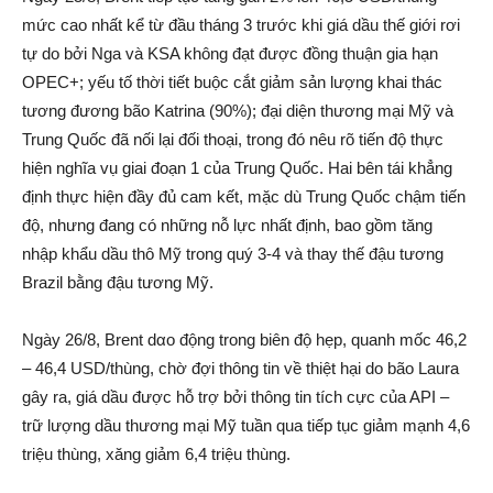
mức cao nhất kể từ đầu tháng 3 trước khi giá dầu thế giới rơi
tự do bởi Nga và KSA không đạt được đồng thuận gia hạn
OPEC+; yếu tố thời tiết buộc cắt giảm sản lượng khai thác
tương đương bão Katrina (90%); đại diện thương mại Mỹ và
Trung Quốc đã nối lại đối thoại, trong đó nêu rõ tiến độ thực
hiện nghĩa vụ giai đoạn 1 của Trung Quốc. Hai bên tái khẳng
định thực hiện đầy đủ cam kết, mặc dù Trung Quốc chậm tiến
độ, nhưng đang có những nỗ lực nhất định, bao gồm tăng
nhập khẩu dầu thô Mỹ trong quý 3-4 và thay thế đậu tương
Brazil bằng đậu tương Mỹ.
Ngày 26/8, Brent dα‌o động trong biên độ hẹp, quanh mốc 46,2
– 46,4 USD/thùng, chờ đợi thông tin về thiệt hại do bão Laura
gây ra, giá dầu được hỗ trợ bởi thông tin tích cực của API –
trữ lượng dầu thương mại Mỹ tuần qua tiếp tục giảm mạnh 4,6
triệu thùng, xăng giảm 6,4 triệu thùng.