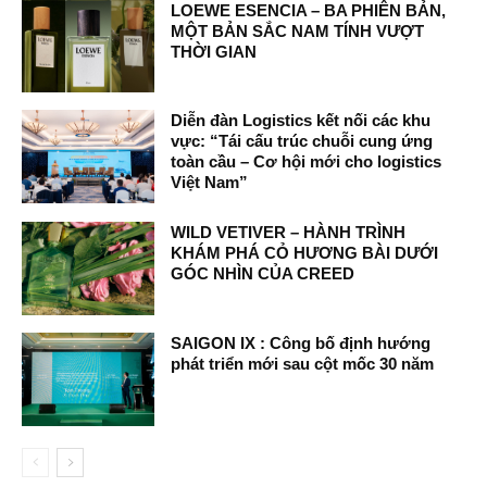
LOEWE ESENCIA – BA PHIÊN BẢN,
MỘT BẢN SẮC NAM TÍNH VƯỢT
THỜI GIAN
Diễn đàn Logistics kết nối các khu
vực: “Tái cấu trúc chuỗi cung ứng
toàn cầu – Cơ hội mới cho logistics
Việt Nam”
WILD VETIVER – HÀNH TRÌNH
KHÁM PHÁ CỎ HƯƠNG BÀI DƯỚI
GÓC NHÌN CỦA CREED
SAIGON IX : Công bố định hướng
phát triển mới sau cột mốc 30 năm