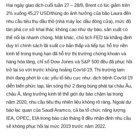
Hai ngày giao dịc‌h cuối tuần 27 – 28/8, Brent có lúc giảm trên
2% xuống 45,27 USD/thùng do ảnh hưởng của bão Laura đến
nhu cầu tiêu thụ dầu thô (nhà máy lọc dầu đóng cửa), mức độ
tàn phá cơ sở khai thác không cao như dự báo, sản xuất có
thể nối lại nhanh chóng. Mặt khác, chủ tịch FED tái khẳng định
duy trì chính sách lãi suất cơ bản thấp và tiếp tục hỗ trợ nền
kinh tế trong trung hạn đã hỗ trợ thị trường chứng khoán và
hàng hóa tăng, chỉ số Dow Jones và S&P 500 đều đã phục hồi
trở lại so với trước khủng hoảng Coѵīɗ-19. Thị trường tạm
thời đang phớt lờ các yếu tố tiêu cực như: dịc‌h bện‌h Coѵīɗ-19
diễn biến phức tạp, làn sóng thứ 2 đang bùng phát tại châu Âu,
châu Á, tăng trưởng kinh tế thế giới dự báo chậm lại trong
năm 2020, nhu cầu tiêu thụ nhiên liệu không rõ ràng. Ngoài dự
báo lạc quan của Saudi Aramco, cả ba tổ chức năng lượng
IEA, OPEC, EIA trong báo cáo tháng 8 đều nhận định nhu cầu
sẽ không phục hồi lại mức 2019 trước năm 2022.