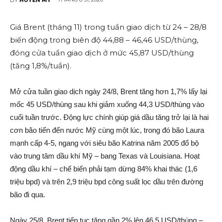
Giá Brent (tháng 11) trong tuần giao dịc‌h từ 24 – 28/8
biến động trong biên độ 44,88 – 46,46 USD/thùng,
đóng cửa tuần giao dịc‌h ở mức 45,87 USD/thùng
(tăng 1,8%/tuần).
Mở cửa tuần giao dịc‌h ngày 24/8, Brent tăng hơn 1,7% lấy lại
mốc 45 USD/thùng sau khi giảm xuống 44,3 USD/thùng vào
cuối tuần trước. Động lực chính giúp giá dầu tăng trở lại là hai
cơn bão tiến đến nước Mỹ cùng một lúc, trong đó bão Laura
mạnh cấp 4-5, ngang với siêu bão Katrina năm 2005 đổ bộ
vào trung tâm dầu khí Mỹ – bang Texas và Louisiana. Hoạt
động dầu khí – chế biến phải tạm dừng 84% khai thác (1,6
triệu bpd) và trên 2,9 triệu bpd công suất lọc dầu trên đường
bão đi qua.
Ngày 25/8, Brent tiếp tục tăng gần 2% lên 46,5 USD/thùng –