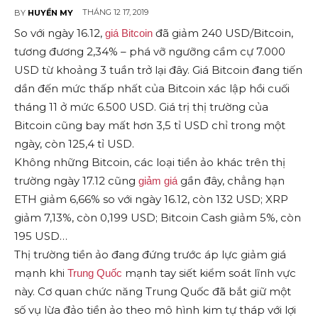
THÁNG 12 17, 2019
BY
HUYỀN MY
So với ngày 16.12,
đã giảm 240 USD/Bitcoin,
giá Bitcoin
tương đương 2,34% – phá vỡ ngưỡng cầm cự 7.000
USD từ khoảng 3 tuần trở lại đây. Giá Bitcoin đang tiến
dần đến mức thấp nhất của Bitcoin xác lập hồi cuối
tháng 11 ở mức 6.500 USD. Giá trị thị trường của
Bitcoin cũng bay mất hơn 3,5 tỉ USD chỉ trong một
ngày, còn 125,4 tỉ USD.
Không những Bitcoin, các loại tiền ảo khác trên thị
trường ngày 17.12 cũng
gần đây, chẳng hạn
giảm giá
ETH giảm 6,66% so với ngày 16.12, còn 132 USD; XRP
giảm 7,13%, còn 0,199 USD; Bitcoin Cash giảm 5%, còn
195 USD…
Thị trường tiền ảo đang đứng trước áp lực giảm giá
mạnh khi
mạnh tay siết kiểm soát lĩnh vực
Trung Quốc
này. Cơ quan chức năng Trung Quốc đã bắt giữ một
số vụ lừa đảo tiền ảo theo mô hình kim tự tháp với lợi