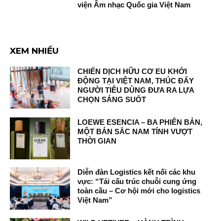
viện Âm nhạc Quốc gia Việt Nam
XEM NHIỀU
CHIẾN DỊCH HỮU CƠ EU KHỞI
ĐỘNG TẠI VIỆT NAM, THÚC ĐẨY
NGƯỜI TIÊU DÙNG ĐƯA RA LỰA
CHỌN SÁNG SUỐT
LOEWE ESENCIA – BA PHIÊN BẢN,
MỘT BẢN SẮC NAM TÍNH VƯỢT
THỜI GIAN
Diễn đàn Logistics kết nối các khu
vực: “Tái cấu trúc chuỗi cung ứng
toàn cầu – Cơ hội mới cho logistics
Việt Nam”