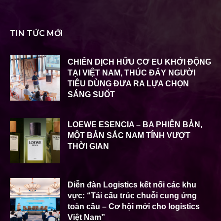
TIN TỨC MỚI
CHIẾN DỊCH HỮU CƠ EU KHỞI ĐỘNG
TẠI VIỆT NAM, THÚC ĐẨY NGƯỜI
TIÊU DÙNG ĐƯA RA LỰA CHỌN
SÁNG SUỐT
LOEWE ESENCIA – BA PHIÊN BẢN,
MỘT BẢN SẮC NAM TÍNH VƯỢT
THỜI GIAN
Diễn đàn Logistics kết nối các khu
vực: “Tái cấu trúc chuỗi cung ứng
toàn cầu – Cơ hội mới cho logistics
Việt Nam”