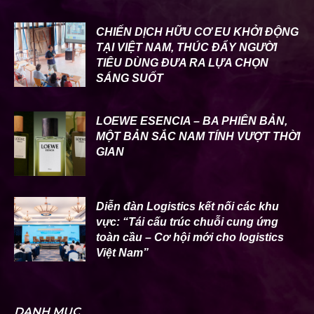
CHIẾN DỊCH HỮU CƠ EU KHỞI ĐỘNG
TẠI VIỆT NAM, THÚC ĐẨY NGƯỜI
TIÊU DÙNG ĐƯA RA LỰA CHỌN
SÁNG SUỐT
LOEWE ESENCIA – BA PHIÊN BẢN,
MỘT BẢN SẮC NAM TÍNH VƯỢT THỜI
GIAN
Diễn đàn Logistics kết nối các khu
vực: “Tái cấu trúc chuỗi cung ứng
toàn cầu – Cơ hội mới cho logistics
Việt Nam”
DANH MỤC