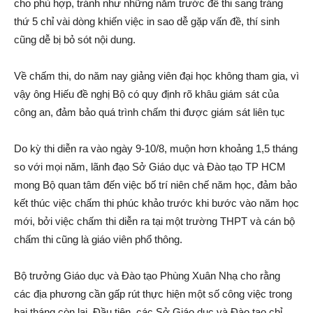
cho phù hợp, tránh như những năm trước đề thi sang tráng
thứ 5 chỉ vài dòng khiến việc in sao dễ gặp vấn đề, thí sinh
cũng dễ bị bỏ sót nội dung.
Về chấm thi, do năm nay giảng viên đại học không tham gia, vì
vậy ông Hiếu đề nghị Bộ có quy định rõ khâu giám sát của
công an, đảm bảo quá trình chấm thi được giám sát liên tục
Do kỳ thi diễn ra vào ngày 9-10/8, muộn hơn khoảng 1,5 tháng
so với mọi năm, lãnh đạo Sở Giáo dục và Đào tạo TP HCM
mong Bộ quan tâm đến việc bố trí niên chế năm học, đảm bảo
kết thúc việc chấm thi phúc khảo trước khi bước vào năm học
mới, bởi việc chấm thi diễn ra tại một trường THPT và cán bộ
chấm thi cũng là giáo viên phổ thông.
Bộ trưởng Giáo dục và Đào tạo Phùng Xuân Nhạ cho rằng
các địa phương cần gấp rút thực hiện một số công việc trong
hai tháng còn lại. Đầu tiên, các Sở Giáo dục và Đào tạo chỉ