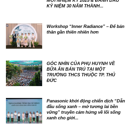
MỚI NHIỆM KỲ 2025 & ĐÁNH DẤU
KỶ NIỆM 30 NĂM THÀNH...
Workshop “Inner Radiance” – Để bản
thân gần thiên nhiên hơn
GÓC NHÌN CỦA PHỤ HUYNH VỀ
BỮA ĂN BÁN TRÚ TẠI MỘT
TRƯỜNG THCS THUỘC TP. THỦ
ĐỨC
Panasonic khởi động chiến dịch “Dẫn
đầu sống xanh – mở tương lai bền
vững” truyền cảm hứng về lối sống
xanh cho giới...