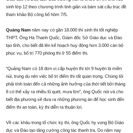
sinh lớp 12 theo chương trình tinh giản và bám sát cấu trúc đề
tham khảo Bộ công bố hôm 7/5.
Quảng Nam
năm nay có gần 18.000 thí sinh thi tốt nghiệp
THPT. Ông Hà Thanh Quốc, Giám đốc Sở Giáo dục và Đào
tạo tỉnh, cho biết đã lên kế hoạch huy động hơn 3.000 cán bộ
phục vụ, bố trí 770 phòng thi ở 55 điểm thi.
“Quảng Nam có 18 đơn vị cấp huyện thì tới 9 huyện là miền
núi, trung du nên việc bố trí điểm thi rất quan trọng. Chúng tôi
phải tính toán đến cả những ảnh hưởng của thời tiết bởi tháng
8 có thể xảy ra nhiều lũ quét, mưa lớn”, ông Quốc nói và cho
biết địa phương sẽ đưa ra những phương án để học sinh đến
điểm thi an toàn, kỳ thi diễn ra thuận lợi.
Về các khâu trong tổ chức kỳ thi, ông Quốc hy vọng Bộ Giáo
dục và Đào tạo tăng cường công tác thanh tra. Do năm nay