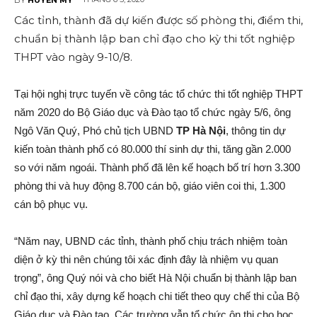
Các tỉnh, thành đã dự kiến được số phòng thi, điểm thi,
chuẩn bị thành lập ban chỉ đạo cho kỳ thi tốt nghiệp
THPT vào ngày 9-10/8.
Tại hội nghị trực tuyến về công tác tổ chức thi tốt nghiệp THPT
năm 2020 do Bộ Giáo dục và Đào tạo tổ chức ngày 5/6, ông
Ngô Văn Quý, Phó chủ tịch UBND
TP Hà Nội
, thông tin dự
kiến toàn thành phố có 80.000 thí sinh dự thi, tăng gần 2.000
so với năm ngoái. Thành phố đã lên kế hoạch bố trí hơn 3.300
phòng thi và huy động 8.700 cán bộ, giáo viên coi thi, 1.300
cán bộ phục vụ.
“Năm nay, UBND các tỉnh, thành phố chịu trách nhiệm toàn
diện ở kỳ thi nên chúng tôi xác định đây là nhiệm vụ quan
trọng”, ông Quý nói và cho biết Hà Nội chuẩn bị thành lập ban
chỉ đạo thi, xây dựng kế hoạch chi tiết theo quy chế thi của Bộ
Giáo dục và Đào tạo. Các trường vẫn tổ chức ôn thi cho học