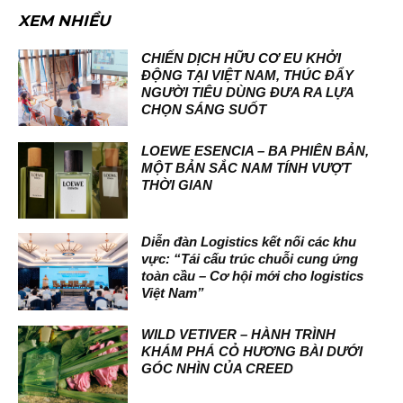
XEM NHIỀU
CHIẾN DỊCH HỮU CƠ EU KHỞI
ĐỘNG TẠI VIỆT NAM, THÚC ĐẨY
NGƯỜI TIÊU DÙNG ĐƯA RA LỰA
CHỌN SÁNG SUỐT
LOEWE ESENCIA – BA PHIÊN BẢN,
MỘT BẢN SẮC NAM TÍNH VƯỢT
THỜI GIAN
Diễn đàn Logistics kết nối các khu
vực: “Tái cấu trúc chuỗi cung ứng
toàn cầu – Cơ hội mới cho logistics
Việt Nam”
WILD VETIVER – HÀNH TRÌNH
KHÁM PHÁ CỎ HƯƠNG BÀI DƯỚI
GÓC NHÌN CỦA CREED