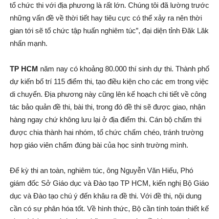
tổ chức thi với địa phương là rất lớn. Chúng tôi đã lường trước
những vấn đề về thời tiết hay tiêu cực có thể xảy ra nên thời
gian tới sẽ tổ chức tập huấn nghiêm túc”, đại diện tỉnh Đăk Lăk
nhấn mạnh.
TP HCM
năm nay có khoảng 80.000 thí sinh dự thi. Thành phố
dự kiến bố trí 115 điểm thi, tạo điều kiện cho các em trong việc
di chuyển. Địa phương này cũng lên kế hoạch chi tiết về công
tác bảo quản đề thi, bài thi, trong đó đề thi sẽ được giao, nhận
hàng ngay chứ không lưu lại ở địa điểm thi. Cán bộ chấm thi
được chia thành hai nhóm, tổ chức chấm chéo, tránh trường
hợp giáo viên chấm đúng bài của học sinh trường mình.
Để kỳ thi an toàn, nghiêm túc, ông Nguyễn Văn Hiếu, Phó
giám đốc Sở Giáo dục và Đào tạo TP HCM, kiến nghị Bộ Giáo
dục và Đào tạo chú ý đến khâu ra đề thi. Với đề thi, nội dung
cần có sự phân hóa tốt. Về hình thức, Bộ cần tính toán thiết kế