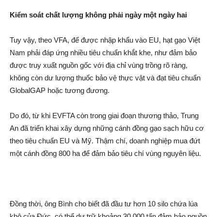
Kiểm soát chất lượng không phải ngày một ngày hai
Tuy vậy, theo VFA, để được nhập khẩu vào EU, hạt gạo Việt
Nam phải đáp ứng nhiều tiêu chuẩn khắt khe, như đảm bảo
được truy xuất nguồn gốc với địa chỉ vùng trồng rõ ràng,
không còn dư lượng thuốc bảo vệ thực vật và đạt tiêu chuẩn
GlobalGAP hoặc tương đương.
Do đó, từ khi EVFTA còn trong giai đoạn thương thảo, Trung
An đã triển khai xây dựng những cánh đồng gạo sạch hữu cơ
theo tiêu chuẩn EU và Mỹ. Thậm chí, doanh nghiệp mua đứt
một cánh đồng 800 ha để đảm bảo tiêu chí vùng nguyên liệu.
Đồng thời, ông Bình cho biết đã đầu tư hơn 10 silo chứa lúa
khô của Đức, có thể dự trữ khoảng 30.000 tấn đảm bảo nguồn