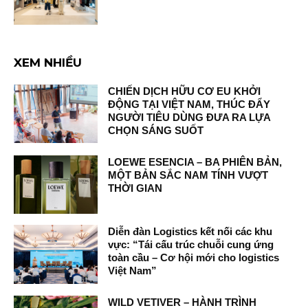
XEM NHIỀU
CHIẾN DỊCH HỮU CƠ EU KHỞI
ĐỘNG TẠI VIỆT NAM, THÚC ĐẨY
NGƯỜI TIÊU DÙNG ĐƯA RA LỰA
CHỌN SÁNG SUỐT
LOEWE ESENCIA – BA PHIÊN BẢN,
MỘT BẢN SẮC NAM TÍNH VƯỢT
THỜI GIAN
Diễn đàn Logistics kết nối các khu
vực: “Tái cấu trúc chuỗi cung ứng
toàn cầu – Cơ hội mới cho logistics
Việt Nam”
WILD VETIVER – HÀNH TRÌNH