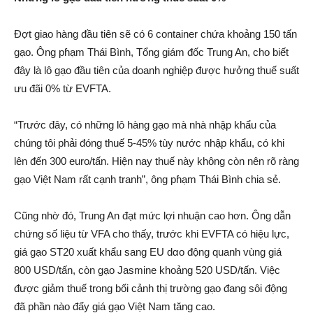
Đợt giao hàng đầu tiên sẽ có 6 container chứa khoảng 150 tấn
gạo. Ông pɦạ‌m Thái Bình, Tổng giám đốc Trung An, cho biết
đây là lô gạo đầu tiên của doanh nghiệp được hưởng thuế suất
ưu đãi 0% từ EVFTA.
“Trước đây, có những lô hàng gạo mà nhà nhập khẩu của
chúng tôi phải đóng thuế 5-45% tùy nước nhập khẩu, có khi
lên đến 300 euro/tấn. Hiện nay thuế này không còn nên rõ ràng
gạo Việt Nam rất cạnh tranh”, ông pɦạ‌m Thái Bình chia sẻ.
Cũng nhờ đó, Trung An đạt mức lợi nhuận cao hơn. Ông dẫn
chứng số liệu từ VFA cho thấy, trước khi EVFTA có hiệu lực,
giá gạo ST20 xuất khẩu sang EU dα‌o động quanh vùng giá
800 USD/tấn, còn gạo Jasmine khoảng 520 USD/tấn. Việc
được giảm thuế trong bối cảnh thị trường gạo đang sôi động
đã phần nào đẩy giá gạo Việt Nam tăng cao.