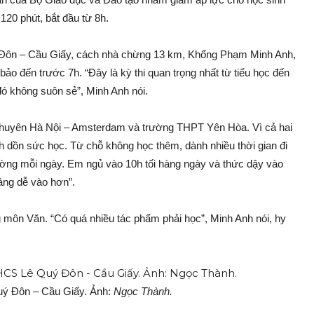
 120 phút, bắt đầu từ 8h.
Đôn – Cầu Giấy, cách nhà chừng 13 km, Khổng Phạm Minh Anh,
 đến trước 7h. “Đây là kỳ thi quan trọng nhất từ tiểu học đến
ì đó không suôn sẻ”, Minh Anh nói.
chuyên Hà Nội – Amsterdam và trường THPT Yên Hòa. Vì cả hai
 dồn sức học. Từ chỗ không học thêm, dành nhiều thời gian đi
trường mỗi ngày. Em ngủ vào 10h tối hàng ngày và thức dậy vào
áng dễ vào hơn”.
ng môn Văn. “Có quá nhiều tác phẩm phải học”, Minh Anh nói, hy
 Quý Đôn – Cầu Giấy. Ảnh:
Ngọc Thành.