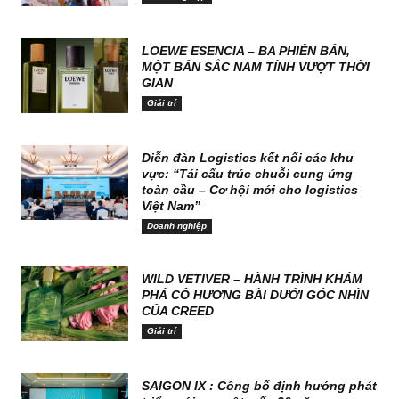
LOEWE ESENCIA – BA PHIÊN BẢN,
MỘT BẢN SẮC NAM TÍNH VƯỢT THỜI
GIAN
Giải trí
Diễn đàn Logistics kết nối các khu
vực: “Tái cấu trúc chuỗi cung ứng
toàn cầu – Cơ hội mới cho logistics
Việt Nam”
Doanh nghiệp
WILD VETIVER – HÀNH TRÌNH KHÁM
PHÁ CỎ HƯƠNG BÀI DƯỚI GÓC NHÌN
CỦA CREED
Giải trí
SAIGON IX : Công bố định hướng phát