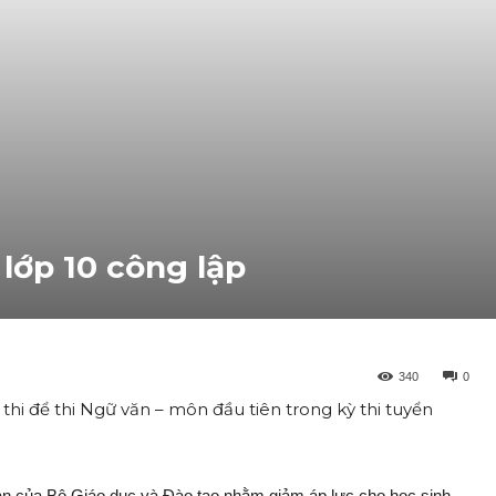
 lớp 10 công lập
340
0
 thi để thi Ngữ văn – môn đầu tiên trong kỳ thi tuyển
giản của Bộ Giáo dục và Đào tạo nhằm giảm áp lực cho học sinh