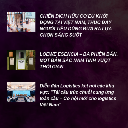
CHIẾN DỊCH HỮU CƠ EU KHỞI
ĐỘNG TẠI VIỆT NAM, THÚC ĐẨY
NGƯỜI TIÊU DÙNG ĐƯA RA LỰA
CHỌN SÁNG SUỐT
LOEWE ESENCIA – BA PHIÊN BẢN,
MỘT BẢN SẮC NAM TÍNH VƯỢT
THỜI GIAN
Diễn đàn Logistics kết nối các khu
vực: “Tái cấu trúc chuỗi cung ứng
toàn cầu – Cơ hội mới cho logistics
Việt Nam”