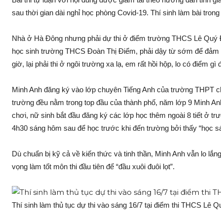
sau thời gian dài nghỉ học phòng Covid-19. Thí sinh làm bài trong
Nhà ở Hà Đông nhưng phải dự thi ở điểm trường THCS Lê Quý 
học sinh trường THCS Đoàn Thị Điểm, phải dậy từ sớm để đảm bảo
giờ, lại phải thi ở ngôi trường xa lạ, em rất hồi hộp, lo có điểm g
Minh Anh đăng ký vào lớp chuyên Tiếng Anh của trường THPT 
trường đều nằm trong top đầu của thành phố, năm lớp 9 Minh Anh
chơi, nữ sinh bắt đầu đăng ký các lớp học thêm ngoài 8 tiết ở 
4h30 sáng hôm sau để học trước khi đến trường bởi thấy “học s
Dù chuẩn bị kỹ cả về kiến thức và tinh thần, Minh Anh vẫn lo lắ
vọng làm tốt môn thi đầu tiên để “đầu xuôi đuôi lọt”.
Thí sinh làm thủ tục dự thi vào sáng 16/7 tại điểm thi THCS Lê