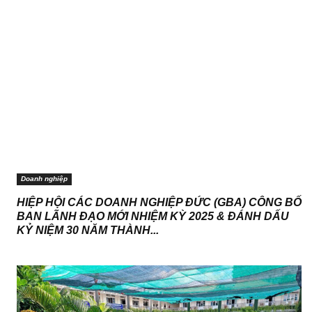
Doanh nghiệp
HIỆP HỘI CÁC DOANH NGHIỆP ĐỨC (GBA) CÔNG BỐ
BAN LÃNH ĐẠO MỚI NHIỆM KỲ 2025 & ĐÁNH DẤU
KỶ NIỆM 30 NĂM THÀNH...