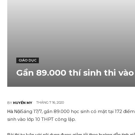
GIÁO DỤC
Gần 89.000 thí sinh thi vào
THÁNG 7 16, 2020
BY
HUYỀN MY
Sáng 17/7, gần 89.000 học sinh có mặt tại 172 điểm
Hà Nội
sinh vào lớp 10 THPT công lập.
Bài thi tự luận với nội dung được giảm tải theo hướng dẫn tinh 