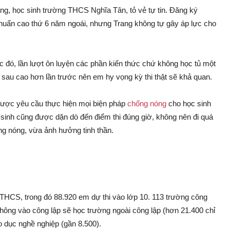
ng, học sinh trường THCS Nghĩa Tân, tỏ vẻ tự tin. Đăng ký
uẩn cao thứ 6 năm ngoái, nhưng Trang không tự gây áp lực cho
ắc đó, lần lượt ôn luyện các phần kiến thức chứ không học tủ một
lần sau cao hơn lần trước nên em hy vọng kỳ thi thật sẽ khả quan.
 được yêu cầu thực hiện mọi biện pháp
chống nóng
cho học sinh
 sinh cũng được dặn dò đến điểm thi đúng giờ, không nên đi quá
g nóng, vừa ảnh hưởng tinh thần.
 THCS, trong đó 88.920 em dự thi vào lớp 10. 113 trường công
không vào công lập sẽ học trường ngoài công lập (hơn 21.400 chỉ
o dục nghề nghiệp (gần 8.500).