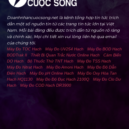
Doanhnhancuocsong.net là kênh tổng hợp tin tức trích
dẫn một số nguồn tin từ các trang tin tức lớn tại Việt
Nam. Mỗi bài đăng đều được trích dẫn từ nguồn rõ ràng
và chính xác. Mọi chi tiết xin vui lòng liên hệ qua email
của chúng tôi.
Máy Đo TOC Hach
-
Máy Đo UV254 Hach
-
Máy Đo BOD Hach
BODTrak II
-
Thiết Bị Quan Trắc Nước Online Hach
-
Cảm Biến
DO Hach
-
Bộ Thuốc Thử TNT Hach
-
Máy Đo TSS Hach
-
Máy Đo Nitrat Hach
-
Máy Đo Amoni Hach
-
Máy Đo Độ Dẫn
Điện Hach
-
Máy Đo pH Online Hach
-
Máy Đo Oxy Hòa Tan
Hach HQ1130
-
Máy Đo Độ Đục Hach 2100Q
-
Máy Đo Clo Dư
Hach
-
Máy Đo COD Hach DR3900