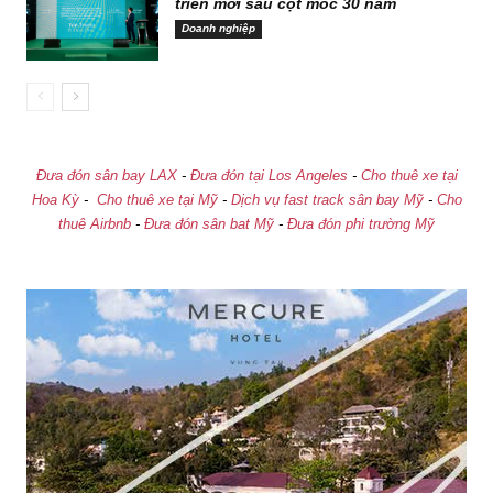
triển mới sau cột mốc 30 năm
Doanh nghiệp
Đưa đón sân bay LAX
-
Đưa đón tại Los Angeles
-
Cho thuê xe tại
Hoa Kỳ
-
Cho thuê xe tại Mỹ
-
Dịch vụ fast track sân bay Mỹ
-
Cho
thuê Airbnb
-
Đưa đón sân bat Mỹ
-
Đưa đón phi trường Mỹ