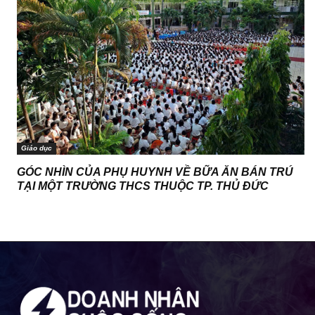
Giáo dục
GÓC NHÌN CỦA PHỤ HUYNH VỀ BỮA ĂN BÁN TRÚ
TẠI MỘT TRƯỜNG THCS THUỘC TP. THỦ ĐỨC