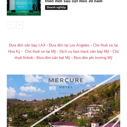
triển mới sau cột mốc 30 năm
Doanh nghiệp
Đưa đón sân bay LAX
-
Đưa đón tại Los Angeles
-
Cho thuê xe tại
Hoa Kỳ
-
Cho thuê xe tại Mỹ
-
Dịch vụ fast track sân bay Mỹ
-
Cho
thuê Airbnb
-
Đưa đón sân bat Mỹ
-
Đưa đón phi trường Mỹ