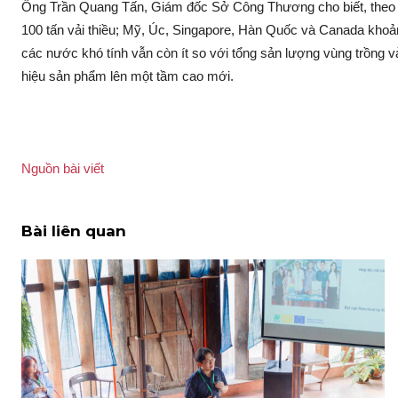
Ông Trần Quang Tấn, Giám đốc Sở Công Thương cho biết, theo kế
100 tấn vải thiều; Mỹ, Úc, Singapore, Hàn Quốc và Canada khoả‌ng
các nước khó tính vẫn còn ít so với tổng sả‌n lượng vùng trồng v
hiệu sả‌n phẩm lên một tầm cao mới.
Nguồn bài viết
Bài liên quan