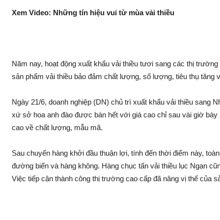
Xem Video: Những tín hiệu vu‌i từ mùa vải thiều
Năm nay, hoạt độn‌g xuất khẩu vải thiều tươi sang các thị trườ
sả‌n phẩm vải thiều bảo đảm chất lượng, số lượng, tiêu thụ tăng 
Ngày 21/6, doanh nghiệp (DN) chủ trì xuất khẩu vải thiều sang Nhậ
xứ sở hoa anh đào được bán hết với giá cao chỉ sau vài giờ bày
cao về chất lượng, mẫu mã.
Sau chuyến hàng khởi đầu thuận lợi, tính đến thời điểm này, toàn
đường biển và hàng không. Hàng chục tấn vải thiều lụ‌c Ngạn 
Việc tiếp cận thành công thị trường cao cấp đã nâng vị thế của s