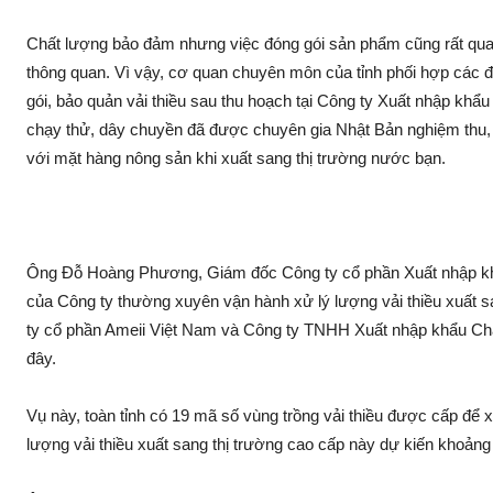
Chất lượng bảo đảm nhưng việc đóng gói sả‌n phẩm cũng rất quan
thông quan. Vì vậy, cơ quan chuyên môn của tỉnh phối hợp các
gói, bảo quản vải thiều sau thu hoạch tại Công ty Xuất nhập khẩ
chạy thử, dây chuyền đã được chuyên gia Nhật Bản nghiệm thu, đ
với mặt hàng nông sả‌n khi xuất sang thị trường nước bạn.
Ông Đỗ Hoàng Phương, Giám đốc Công ty cổ phần Xuất nhập khẩu
của Công ty thường xuyên vận hành x‌ử lý lượng vải thiều xuất s
ty cổ phần Ameii Việt Nam và Công ty TNHH Xuất nhập khẩu Chánh 
đây.
Vụ này, toàn tỉnh có 19 mã số vùng trồng vải thiều được cấp để x
lượng vải thiều xuất sang thị trường cao cấp này dự kiến khoả‌ng