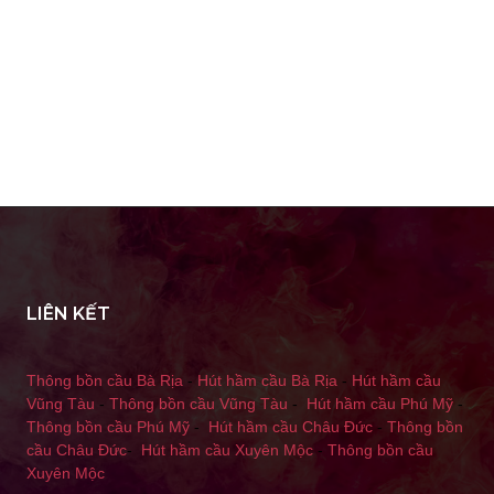
LIÊN KẾT
Thông bồn cầu Bà Rịa
-
Hút hầm cầu Bà Rịa
-
Hút hầm cầu
Vũng Tàu
-
Thông bồn cầu Vũng Tàu
-
Hút hầm cầu Phú Mỹ
-
Thông bồn cầu Phú Mỹ
-
Hút hầm cầu Châu Đức
-
Thông bồn
cầu Châu Đức
-
Hút hầm cầu Xuyên Mộc
-
Thông bồn cầu
Xuyên Mộc