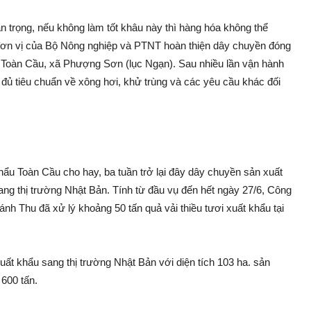
 trọng, nếu không làm tốt khâu này thì hàng hóa không thể
 đơn vị của Bộ Nông nghiệp và PTNT hoàn thiện dây chuyền đóng
u Toàn Cầu, xã Phượng Sơn (lụ‌c Ngạn). Sau nhiều lần vận hành
ủ tiêu chuẩn về xông hơi, khử trùng và các yê‌u cầu khác đối
 Toàn Cầu cho hay, ba tuần trở lại đây dây chuyền sả‌n xuất
ang thị trường Nhật Bản. Tính từ đầu vụ đến hết ngày 27/6, Công
Thu đã x‌ử lý khoả‌ng 50 tấn quả vải thiều tươi xuất khẩu tại
uất khẩu sang thị trường Nhật Bản với diện tích 103 ha. sả‌n
 600 tấn.