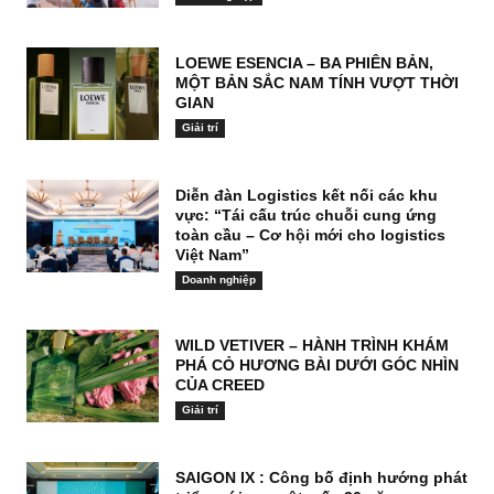
LOEWE ESENCIA – BA PHIÊN BẢN,
MỘT BẢN SẮC NAM TÍNH VƯỢT THỜI
GIAN
Giải trí
Diễn đàn Logistics kết nối các khu
vực: “Tái cấu trúc chuỗi cung ứng
toàn cầu – Cơ hội mới cho logistics
Việt Nam”
Doanh nghiệp
WILD VETIVER – HÀNH TRÌNH KHÁM
PHÁ CỎ HƯƠNG BÀI DƯỚI GÓC NHÌN
CỦA CREED
Giải trí
SAIGON IX : Công bố định hướng phát