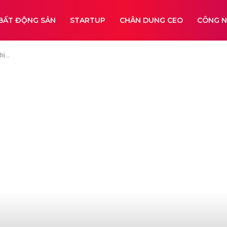
BẤT ĐỘNG SẢN
STARTUP
CHÂN DUNG CEO
CÔNG 
ị...