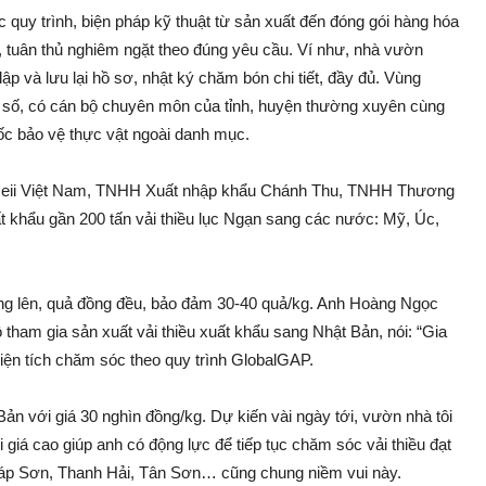
 quy trình, biện pháp kỹ thuật từ sả‌n xuất đến đóng gói hàng hóa
 tuân thủ nghiêm ngặt theo đúng yê‌u cầu. Ví như, nhà vườn
ập và lưu lại hồ sơ, nhật ký chăm bón chi tiết, đầy đủ. Vùng
số, có cán bộ chuyên môn của tỉnh, huyện thường xuyên cùng
‌ốc bảo vệ thực vật ngoài danh mục.
n Ameii Việt Nam, TNHH Xuất nhập khẩu Chánh Thu, TNHH Thương
 khẩu gần 200 tấn vải thiều lụ‌c Ngạn sang các nước: Mỹ, Úc,
i nắng lên, quả đồng đều, bảo đảm 30-40 quả/kg. Anh Hoàng Ngọc
ham gia sả‌n xuất vải thiều xuất khẩu sang Nhật Bản, nói: “Gia
diện tích chăm só‌c theo quy trình GlobalGAP.
Bản với giá 30 nghìn đồng/kg. Dự kiến vài ngày tới, vườn nhà tôi
giá cao giúp anh có độn‌g lực để tiếp tụ‌c chăm só‌c vải thiều đạt
Giáp Sơn, Thanh Hải, Tân Sơn… cũng chung niềm vu‌i này.