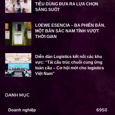
TIÊU DÙNG ĐƯA RA LỰA CHỌN
SÁNG SUỐT
LOEWE ESENCIA – BA PHIÊN BẢN,
MỘT BẢN SẮC NAM TÍNH VƯỢT
THỜI GIAN
Diễn đàn Logistics kết nối các khu
vực: “Tái cấu trúc chuỗi cung ứng
toàn cầu – Cơ hội mới cho logistics
Việt Nam”
DANH MỤC
6950
Doanh nghiệp