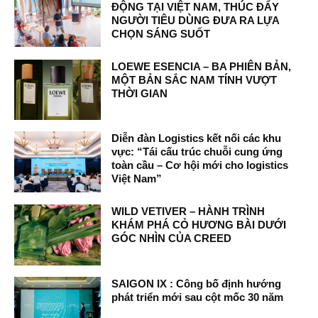
ĐỘNG TẠI VIỆT NAM, THÚC ĐẨY
NGƯỜI TIÊU DÙNG ĐƯA RA LỰA
CHỌN SÁNG SUỐT
LOEWE ESENCIA – BA PHIÊN BẢN,
MỘT BẢN SẮC NAM TÍNH VƯỢT
THỜI GIAN
Diễn đàn Logistics kết nối các khu
vực: “Tái cấu trúc chuỗi cung ứng
toàn cầu – Cơ hội mới cho logistics
Việt Nam”
WILD VETIVER – HÀNH TRÌNH
KHÁM PHÁ CỎ HƯƠNG BÀI DƯỚI
GÓC NHÌN CỦA CREED
SAIGON IX : Công bố định hướng
phát triển mới sau cột mốc 30 năm