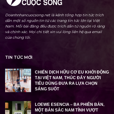
Doanhnhancuocsong.net là kênh tổng hợp tin tức trích
dẫn một số nguồn tin từ các trang tin tức lớn tại Việt
Nam. Mỗi bài đăng đều được trích dẫn từ nguồn rõ ràng
và chính xác. Mọi chi tiết xin vui lòng liên hệ qua email
của chúng tôi.
TIN TỨC MỚI
CHIẾN DỊCH HỮU CƠ EU KHỞI ĐỘNG
TẠI VIỆT NAM, THÚC ĐẨY NGƯỜI
TIÊU DÙNG ĐƯA RA LỰA CHỌN
SÁNG SUỐT
LOEWE ESENCIA – BA PHIÊN BẢN,
MỘT BẢN SẮC NAM TÍNH VƯỢT