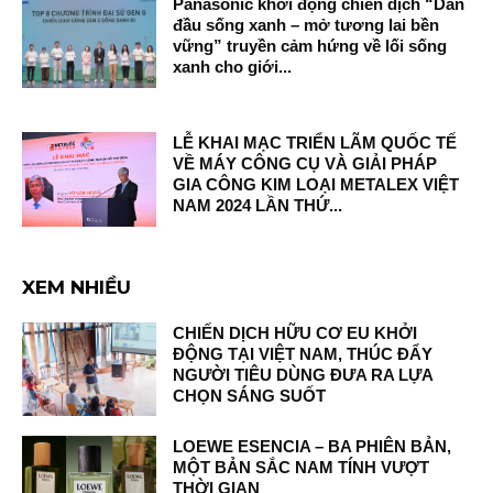
Panasonic khởi động chiến dịch “Dẫn
đầu sống xanh – mở tương lai bền
vững” truyền cảm hứng về lối sống
xanh cho giới...
LỄ KHAI MẠC TRIỂN LÃM QUỐC TẾ
VỀ MÁY CÔNG CỤ VÀ GIẢI PHÁP
GIA CÔNG KIM LOẠI METALEX VIỆT
NAM 2024 LẦN THỨ...
XEM NHIỀU
CHIẾN DỊCH HỮU CƠ EU KHỞI
ĐỘNG TẠI VIỆT NAM, THÚC ĐẨY
NGƯỜI TIÊU DÙNG ĐƯA RA LỰA
CHỌN SÁNG SUỐT
LOEWE ESENCIA – BA PHIÊN BẢN,
MỘT BẢN SẮC NAM TÍNH VƯỢT
THỜI GIAN