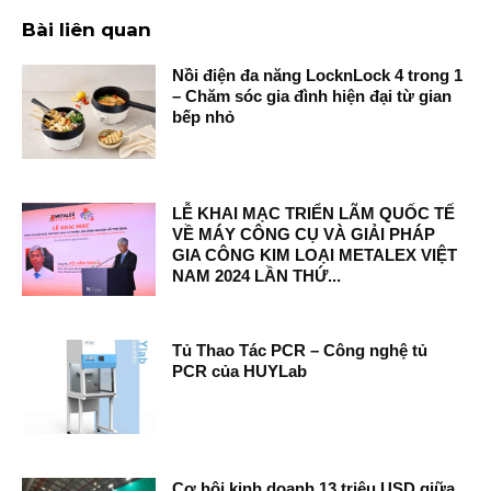
Bài liên quan
Nồi điện đa năng LocknLock 4 trong 1
– Chăm sóc gia đình hiện đại từ gian
bếp nhỏ
LỄ KHAI MẠC TRIỂN LÃM QUỐC TẾ
VỀ MÁY CÔNG CỤ VÀ GIẢI PHÁP
GIA CÔNG KIM LOẠI METALEX VIỆT
NAM 2024 LẦN THỨ...
Tủ Thao Tác PCR – Công nghệ tủ
PCR của HUYLab
Cơ hội kinh doanh 13 triệu USD giữa