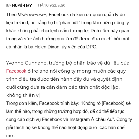
THÁNG 9 22, 2020
BY
HUYỀN MY
Theo
MsPoweruser
, Facebook đã kiện cơ quan quản lý dữ
liệu Ireland, nói rằng họ bị “phân biệt” trong khi những công ty
khác không phải chịu lệnh cấm tương tự; lệnh cấm này quan
trọng và sức ảnh hưởng quá lớn để được đưa ra chỉ bởi một
cá nhân là bà Helen Dixon, ủy viên của DPC.
Yvonne Cunnane, trưởng bộ phận bảo vệ dữ liệu của
ở Ireland nói công ty mong muốn các quy
Facebook
trình điều tra được tiến hành đầy đủ và quyết định
cuối cùng đưa ra cần đảm bảo tính chất độc lập,
không thiên vị.
Trong đơn kiện, Facebook trình bày: “Không rõ [Facebook] sẽ
làm thế nào, trong những trường hợp đó, để có thể tiếp tục
cung cấp dịch vụ Facebook và Instagram ở châu Âu”. Công ty
giải thích họ sẽ không thể nào hoạt động dưới các hạn chế
mới.