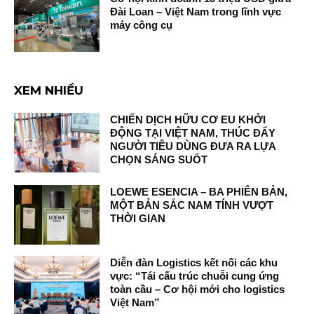
Đài Loan – Việt Nam trong lĩnh vực
máy công cụ
XEM NHIỀU
CHIẾN DỊCH HỮU CƠ EU KHỞI
ĐỘNG TẠI VIỆT NAM, THÚC ĐẨY
NGƯỜI TIÊU DÙNG ĐƯA RA LỰA
CHỌN SÁNG SUỐT
LOEWE ESENCIA – BA PHIÊN BẢN,
MỘT BẢN SẮC NAM TÍNH VƯỢT
THỜI GIAN
Diễn đàn Logistics kết nối các khu
vực: “Tái cấu trúc chuỗi cung ứng
toàn cầu – Cơ hội mới cho logistics
Việt Nam”