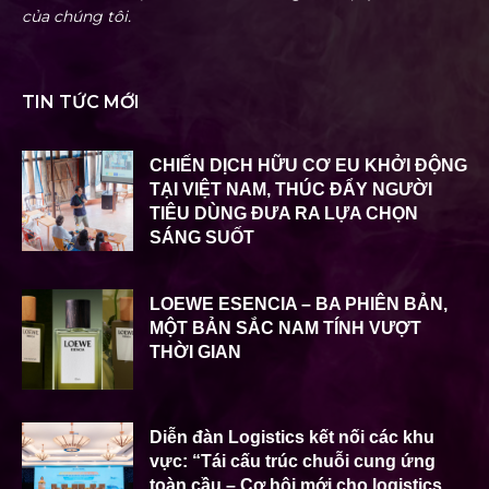
của chúng tôi.
TIN TỨC MỚI
CHIẾN DỊCH HỮU CƠ EU KHỞI ĐỘNG
TẠI VIỆT NAM, THÚC ĐẨY NGƯỜI
TIÊU DÙNG ĐƯA RA LỰA CHỌN
SÁNG SUỐT
LOEWE ESENCIA – BA PHIÊN BẢN,
MỘT BẢN SẮC NAM TÍNH VƯỢT
THỜI GIAN
Diễn đàn Logistics kết nối các khu
vực: “Tái cấu trúc chuỗi cung ứng
toàn cầu – Cơ hội mới cho logistics