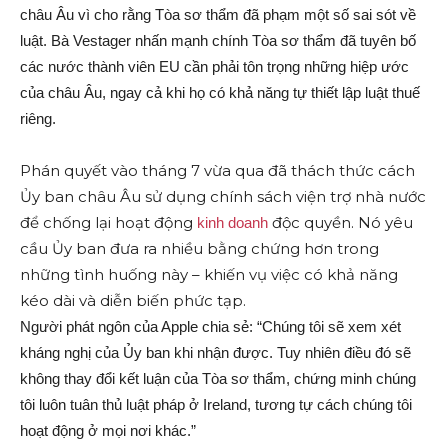
châu Âu vì cho rằng Tòa sơ thẩm đã phạm một số sai sót về
luật. Bà Vestager nhấn mạnh chính Tòa sơ thẩm đã tuyên bố
các nước thành viên EU cần phải tôn trọng những hiệp ước
của châu Âu, ngay cả khi họ có khả năng tự thiết lập luật thuế
riêng.
Phán quyết vào tháng 7 vừa qua đã thách thức cách
Ủy ban châu Âu sử dụng chính sách viện trợ nhà nước
để chống lại hoạt động
độc quyền. Nó yêu
kinh doanh
cầu Ủy ban đưa ra nhiều bằng chứng hơn trong
những tình huống này – khiến vụ việc có khả năng
kéo dài và diễn biến phức tạp.
Người phát ngôn của Apple chia sẻ: “Chúng tôi sẽ xem xét
kháng nghị của Ủy ban khi nhận được. Tuy nhiên điều đó sẽ
không thay đổi kết luận của Tòa sơ thẩm, chứng minh chúng
tôi luôn tuân thủ luật pháp ở Ireland, tương tự cách chúng tôi
hoạt động ở mọi nơi khác.”