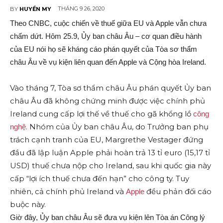
THÁNG 9 26, 2020
BY
HUYỀN MY
Theo CNBC, cuộc chiến về thuế giữa EU và Apple vẫn chưa
chấm dứt. Hôm 25.9, Ủy ban châu Âu – cơ quan điều hành
của EU nói họ sẽ kháng cáo phán quyết của Tòa sơ thẩm
châu Âu về vụ kiện liên quan đến Apple và Cộng hòa Ireland.
Vào tháng 7, Tòa sơ thẩm châu Âu phán quyết Ủy ban
châu Âu đã không chứng minh được việc chính phủ
Ireland cung cấp lợi thế về thuế cho gã khổng lồ
công
. Nhóm của Ủy ban châu Âu, do Trưởng ban phụ
nghệ
trách cạnh tranh của EU, Margrethe Vestager đứng
đầu đã lập luận Apple phải hoàn trả 13 tỉ euro (15,17 tỉ
USD) thuế chưa nộp cho Ireland, sau khi quốc gia này
cấp “lợi ích thuế chưa đến hạn” cho công ty. Tuy
nhiên, cả chính phủ Ireland và
đều phản đối cáo
Apple
buộc này.
Giờ đây, Ủy ban châu Âu sẽ đưa vụ kiện lên Tòa án Công lý