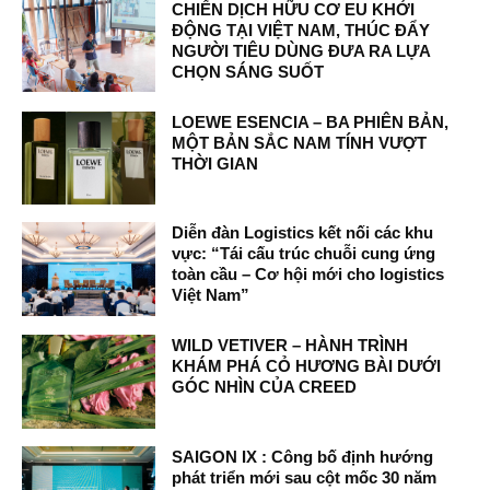
CHIẾN DỊCH HỮU CƠ EU KHỞI
ĐỘNG TẠI VIỆT NAM, THÚC ĐẨY
NGƯỜI TIÊU DÙNG ĐƯA RA LỰA
CHỌN SÁNG SUỐT
LOEWE ESENCIA – BA PHIÊN BẢN,
MỘT BẢN SẮC NAM TÍNH VƯỢT
THỜI GIAN
Diễn đàn Logistics kết nối các khu
vực: “Tái cấu trúc chuỗi cung ứng
toàn cầu – Cơ hội mới cho logistics
Việt Nam”
WILD VETIVER – HÀNH TRÌNH
KHÁM PHÁ CỎ HƯƠNG BÀI DƯỚI
GÓC NHÌN CỦA CREED
SAIGON IX : Công bố định hướng
phát triển mới sau cột mốc 30 năm