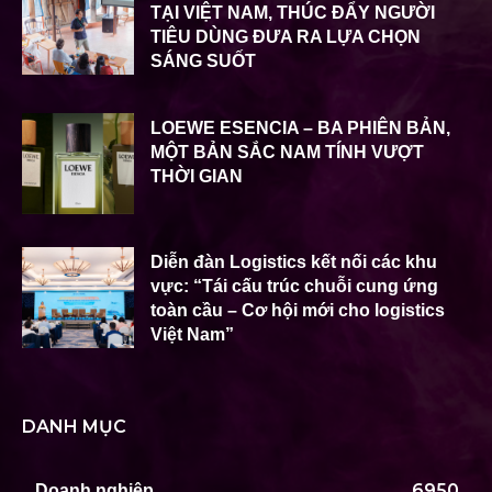
TẠI VIỆT NAM, THÚC ĐẨY NGƯỜI
TIÊU DÙNG ĐƯA RA LỰA CHỌN
SÁNG SUỐT
LOEWE ESENCIA – BA PHIÊN BẢN,
MỘT BẢN SẮC NAM TÍNH VƯỢT
THỜI GIAN
Diễn đàn Logistics kết nối các khu
vực: “Tái cấu trúc chuỗi cung ứng
toàn cầu – Cơ hội mới cho logistics
Việt Nam”
DANH MỤC
6950
Doanh nghiệp