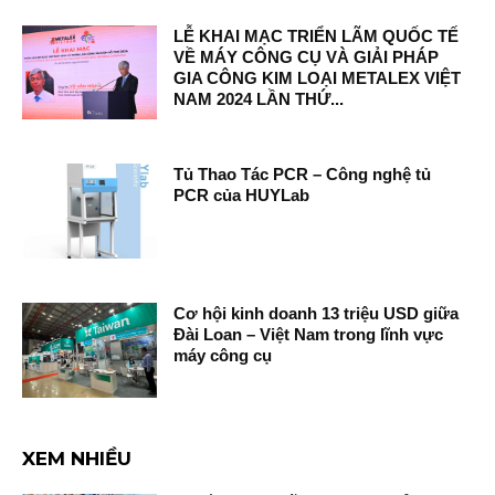
LỄ KHAI MẠC TRIỂN LÃM QUỐC TẾ
VỀ MÁY CÔNG CỤ VÀ GIẢI PHÁP
GIA CÔNG KIM LOẠI METALEX VIỆT
NAM 2024 LẦN THỨ...
Tủ Thao Tác PCR – Công nghệ tủ
PCR của HUYLab
Cơ hội kinh doanh 13 triệu USD giữa
Đài Loan – Việt Nam trong lĩnh vực
máy công cụ
XEM NHIỀU