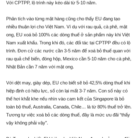
Với CPTPP, lộ trình này kéo dài từ 5-10 năm.
Phân tích vào từng mặt hàng cũng cho thấy EU đang tạo
nhiều thuận lợi cho Việt Nam. Ví dụ với rau quả, cà phê, mật
ong, EU xoá bỏ 100% các dòng thuế ở sản phẩm này khi Việt
Nam xuất khẩu. Trong khi đó, các đối tác tại CPTPP đều có lộ
trình. Đơn cử các nước cần 3-5 năm để xoá bỏ thuế quan với
rau quả chế biến, đóng hộp, Mexico cần 5-10 năm cho cà phê,
Nhật Bản cần 7 năm với mật ong.
Với dệt may, giày dép, EU cho biết sẽ bỏ 42,5% dòng thuế khi
hiệp định có hiệu lực, số còn lại mất 3-7 năm. Con số này có
thể hơi khắt khe nếu nhìn vào cam kết của Singapore là bỏ
toàn bộ thuế, Australia, Canada, Chile… là từ 80% thuế trở lên.
Tương tự việc xoá bỏ các dòng thuế, đây là mức ưu đãi “thấy
vậy không phải vậy”.