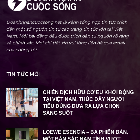
Doanhnhancuocsong.net là kênh tổng hợp tin tức trích
dẫn một số nguồn tin từ các trang tin tức lớn tại Việt
Nam. Mỗi bài đăng đều được trích dẫn từ nguồn rõ ràng
và chính xác. Mọi chi tiết xin vui lòng liên hệ qua email
của chúng tôi.
TIN TỨC MỚI
CHIẾN DỊCH HỮU CƠ EU KHỞI ĐỘNG
TẠI VIỆT NAM, THÚC ĐẨY NGƯỜI
TIÊU DÙNG ĐƯA RA LỰA CHỌN
SÁNG SUỐT
LOEWE ESENCIA – BA PHIÊN BẢN,
MỘT BẢN SẮC NAM TÍNH VƯỢT