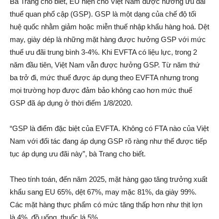
Bà Trang cho biết, EU hiện cho Việt Nam được hưởng ưu đãi
thuế quan phổ cập (GSP). GSP là một dạng của chế độ tối
huệ quốc nhằm giảm hoặc miễn thuế nhập khẩu hàng hoá. Dệt
may, giày dép là những mặt hàng được hưởng GSP với mức
thuế ưu đãi trung bình 3-4%. Khi EVFTA có liệu lực, trong 2
năm đầu tiên, Việt Nam vẫn được hưởng GSP. Từ năm thứ
ba trở đi, mức thuế được áp dụng theo EVFTA nhưng trong
mọi trường hợp được đảm bảo không cao hơn mức thuế
GSP đã áp dụng ở thời điểm 1/8/2020.
“GSP là điểm đặc biệt của EVFTA. Không có FTA nào của Việt
Nam với đối tác đang áp dụng GSP rõ ràng như thế được tiếp
tục áp dụng ưu đãi này”, bà Trang cho biết.
Theo tính toán, đến năm 2025, mặt hàng gạo tăng trưởng xuất
khẩu sang EU 65%, dệt 67%, may mặc 81%, da giày 99%.
Các mặt hàng thực phẩm có mức tăng thấp hơn như thịt lợn
là 4%, đồ uống, thuốc lá 5%.