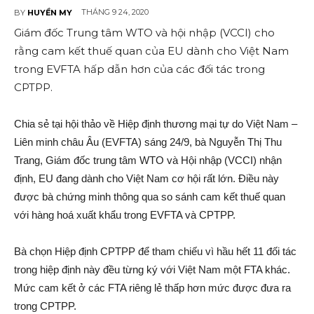
THÁNG 9 24, 2020
BY
HUYỀN MY
Giám đốc Trung tâm WTO và hội nhập (VCCI) cho
rằng cam kết thuế quan của EU dành cho Việt Nam
trong EVFTA hấp dẫn hơn của các đối tác trong
CPTPP.
Chia sẻ tại hội thảo về Hiệp định thương mại tự do Việt Nam –
Liên minh châu Âu (EVFTA) sáng 24/9, bà Nguyễn Thị Thu
Trang, Giám đốc trung tâm WTO và Hội nhập (VCCI) nhận
định, EU đang dành cho Việt Nam cơ hội rất lớn. Điều này
được bà chứng minh thông qua so sánh cam kết thuế quan
với hàng hoá xuất khẩu trong EVFTA và CPTPP.
Bà chọn Hiệp định CPTPP để tham chiếu vì hầu hết 11 đối tác
trong hiệp định này đều từng ký với Việt Nam một FTA khác.
Mức cam kết ở các FTA riêng lẻ thấp hơn mức được đưa ra
trong CPTPP.