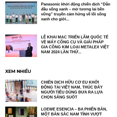
Panasonic khởi động chiến dịch “Dẫn
đầu sống xanh – mở tương lai bền
vững” truyền cảm hứng về lối sống
xanh cho giới...
LỄ KHAI MẠC TRIỂN LÃM QUỐC TẾ
VỀ MÁY CÔNG CỤ VÀ GIẢI PHÁP
GIA CÔNG KIM LOẠI METALEX VIỆT
NAM 2024 LẦN THỨ...
XEM NHIỀU
CHIẾN DỊCH HỮU CƠ EU KHỞI
ĐỘNG TẠI VIỆT NAM, THÚC ĐẨY
NGƯỜI TIÊU DÙNG ĐƯA RA LỰA
CHỌN SÁNG SUỐT
LOEWE ESENCIA – BA PHIÊN BẢN,
MỘT BẢN SẮC NAM TÍNH VƯỢT