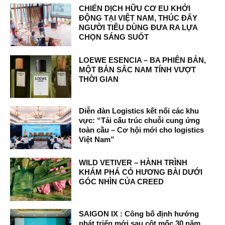
CHIẾN DỊCH HỮU CƠ EU KHỞI
ĐỘNG TẠI VIỆT NAM, THÚC ĐẨY
NGƯỜI TIÊU DÙNG ĐƯA RA LỰA
CHỌN SÁNG SUỐT
LOEWE ESENCIA – BA PHIÊN BẢN,
MỘT BẢN SẮC NAM TÍNH VƯỢT
THỜI GIAN
Diễn đàn Logistics kết nối các khu
vực: “Tái cấu trúc chuỗi cung ứng
toàn cầu – Cơ hội mới cho logistics
Việt Nam”
WILD VETIVER – HÀNH TRÌNH
KHÁM PHÁ CỎ HƯƠNG BÀI DƯỚI
GÓC NHÌN CỦA CREED
SAIGON IX : Công bố định hướng
phát triển mới sau cột mốc 30 năm