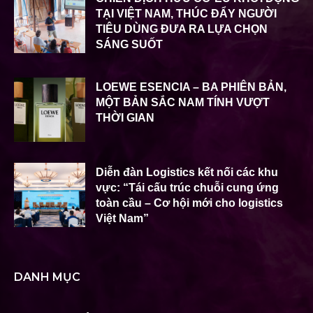
TẠI VIỆT NAM, THÚC ĐẨY NGƯỜI
TIÊU DÙNG ĐƯA RA LỰA CHỌN
SÁNG SUỐT
LOEWE ESENCIA – BA PHIÊN BẢN,
MỘT BẢN SẮC NAM TÍNH VƯỢT
THỜI GIAN
Diễn đàn Logistics kết nối các khu
vực: “Tái cấu trúc chuỗi cung ứng
toàn cầu – Cơ hội mới cho logistics
Việt Nam”
DANH MỤC