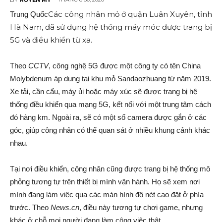
Các công nhân mỏ ở quận Luân Xuyên, tỉnh
Trung Quốc
Hà Nam, đã sử dụng hệ thống máy móc được trang bị
5G và điều khiển từ xa.
Theo
CCTV
, công nghệ 5G được một công ty có tên China
Molybdenum áp dụng tại khu mỏ Sandaozhuang từ năm 2019.
Xe tải, cần cẩu, máy ủi hoặc máy xúc sẽ được trang bị hệ
thống điều khiển qua mạng 5G, kết nối với một trung tâm cách
đó hàng km. Ngoài ra, sẽ có một số camera được gắn ở các
góc, giúp công nhân có thể quan sát ở nhiều khung cảnh khác
nhau.
Tại nơi điều khiển, công nhân cũng được trang bị hệ thống mô
phỏng tương tự trên thiết bị mình vận hành. Họ sẽ xem nơi
mình đang làm việc qua các màn hình độ nét cao đặt ở phía
trước. Theo
News.cn
, điều này tương tự chơi game, nhưng
khác ở chỗ mọi người đang làm công việc thật.