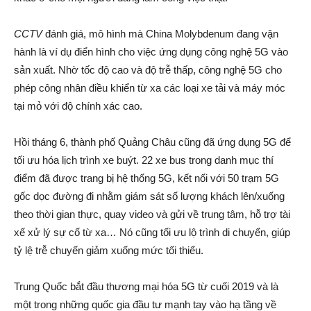
CCTV
đánh giá, mô hình mà China Molybdenum đang vận
hành là ví dụ điển hình cho việc ứng dụng công nghệ 5G vào
sản xuất. Nhờ tốc độ cao và độ trễ thấp, công nghệ 5G cho
phép công nhân điều khiển từ xa các loại xe tải và máy móc
tại mỏ với độ chính xác cao.
Hồi tháng 6, thành phố Quảng Châu cũng đã ứng dụng 5G để
tối ưu hóa lịch trình xe buýt. 22 xe bus trong danh mục thí
điểm đã được trang bị hệ thống 5G, kết nối với 50 trạm 5G
gốc dọc đường đi nhằm giám sát số lượng khách lên/xuống
theo thời gian thực, quay video và gửi về trung tâm, hỗ trợ tài
xế xử lý sự cố từ xa… Nó cũng tối ưu lộ trình di chuyển, giúp
tỷ lệ trễ chuyến giảm xuống mức tối thiểu.
Trung Quốc bắt đầu thương mại hóa 5G từ cuối 2019 và là
một trong những quốc gia đầu tư mạnh tay vào hạ tầng về