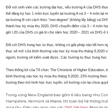
Ðối với sinh viên các trường đại học, nếu trường A của DHS thự
thể đăng ký học 1 môn trực tuyến tại trường A và 3 – 4 môn tại
tại trường B với cách thức “non-degree” (không lấy bằng) và D
thành học kỳ mùa thu 2020, DHS chuyển điểm của 3 – 4 môn học
giữ I.20 của DHS có giá trị cho năm học 2020 – 2021 và DHS ở l
Ðối với DHS trung học tư thục, không có giải pháp nào tốt hơn n
thục sẽ mở cửa bình thường vào học kỳ mùa thu tháng 9.2020 vì 
người, trường sẽ kiểm soát được. Các trường tư thục trung học s
Theo thống kê của Tổ chức The Chronicle of Higher Education, t
bình thường vào học kỳ mùa thu tháng 9.2020, 23% trường theo m
trường theo mô hình học trực tuyến, số trường còn lại chưa quyế
Trong vùng New England bao gồm 6 tiểu bang như Conn
Hampshire, Vermont và Maine, thì toàn bộ hệ thống trườ
mùa thu. Ðiều này giúp cho các
đăng ký họ
DHS Việt Nam