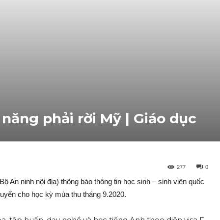
 năng phải rời Mỹ | Giáo dục
277
0
ộ An ninh nội địa) thông báo thông tin học sinh – sinh viên quốc
 tuyến cho học kỳ mùa thu tháng 9.2020.
 tập huấn, dạy nghề và học tiếng Anh theo diện visa F-