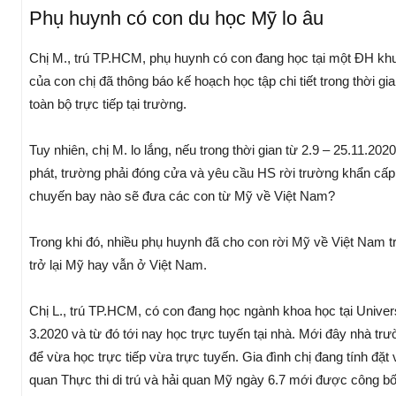
Phụ huynh có con du học Mỹ lo âu
Chị M., trú TP.HCM, phụ huynh có con đang học tại một ĐH kh
của con chị đã thông báo kế hoạch học tập chi tiết trong thời gi
toàn bộ trực tiếp tại trường.
Tuy nhiên, chị M. lo lắng, nếu trong thời gian từ 2.9 – 25.11.20
phát, trường phải đóng cửa và yêu cầu HS rời trường khẩn cấp.
chuyến bay nào sẽ đưa các con từ Mỹ về Việt Nam?
Trong khi đó, nhiều phụ huynh đã cho con rời Mỹ về Việt Nam 
trở lại Mỹ hay vẫn ở Việt Nam.
Chị L., trú TP.HCM, có con đang học ngành khoa học tại Univers
3.2020 và từ đó tới nay học trực tuyến tại nhà. Mới đây nhà tr
để vừa học trực tiếp vừa trực tuyến. Gia đình chị đang tính đ
quan Thực thi di trú và hải quan Mỹ ngày 6.7 mới được công bố k