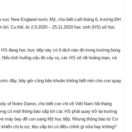
u vực New England nước Mỹ, cho biết cuối tháng 6, trường ĐH
an tới. Cụ thể, từ 2.9.2020 – 25.11.2020 học sinh (HS) sẽ học
20 HS đang học trực tiếp này có ổ dịch nào đó trong trường bùng
 Nếu tình huống xấu đó xảy ra, các HS sẽ rất hoảng loạn, và
trước đây, bây giờ cũng băn khoăn không biết nên cho con quay
ity of Notre Dame, cho biết con chị về Việt Nam hồi tháng
ường có một thông báo sắp tới các HS phải quay trở lại trường
ặt vé máy bay để con sang Mỹ học tiếp. Nhưng thông báo từ Cơ
hiến chị lo sợ, liệu sắp tới có điều chỉnh gì nữa hay không?