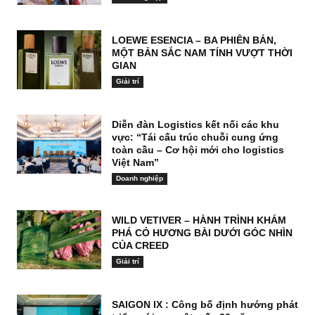
LOEWE ESENCIA – BA PHIÊN BẢN,
MỘT BẢN SẮC NAM TÍNH VƯỢT THỜI
GIAN
Giải trí
Diễn đàn Logistics kết nối các khu
vực: “Tái cấu trúc chuỗi cung ứng
toàn cầu – Cơ hội mới cho logistics
Việt Nam”
Doanh nghiệp
WILD VETIVER – HÀNH TRÌNH KHÁM
PHÁ CỎ HƯƠNG BÀI DƯỚI GÓC NHÌN
CỦA CREED
Giải trí
SAIGON IX : Công bố định hướng phát