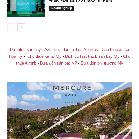
triển mới sau cột mốc 30 năm
Doanh nghiệp
Đưa đón sân bay LAX
-
Đưa đón tại Los Angeles
-
Cho thuê xe tại
Hoa Kỳ
-
Cho thuê xe tại Mỹ
-
Dịch vụ fast track sân bay Mỹ
-
Cho
thuê Airbnb
-
Đưa đón sân bat Mỹ
-
Đưa đón phi trường Mỹ