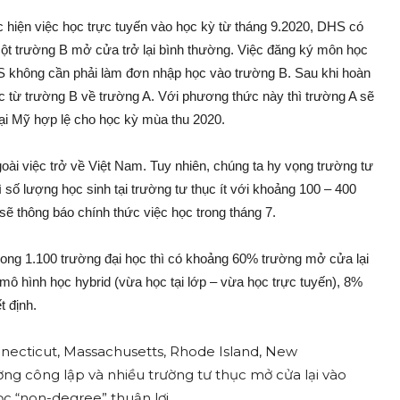
c hiện việc học trực tuyến vào học kỳ từ tháng 9.2020, DHS có
 một trường B mở cửa trở lại bình thường. Việc đăng ký môn học
HS không cần phải làm đơn nhập học vào trường B. Sau khi hoàn
 từ trường B về trường A. Với phương thức này thì trường A sẽ
ại Mỹ hợp lệ cho học kỳ mùa thu 2020.
goài việc trở về Việt Nam. Tuy nhiên, chúng ta hy vọng trường tư
số lượng học sinh tại trường tư thục ít với khoảng 100 – 400
ẽ thông báo chính thức việc học trong tháng 7.
rong 1.100 trường đại học thì có khoảng 60% trường mở cửa lại
ô hình học hybrid (vừa học tại lớp – vừa học trực tuyến), 8%
t định.
ecticut, Massachusetts, Rhode Island, New
ng công lập và nhiều trường tư thục mở cửa lại vào
c “non-degree” thuận lợi.