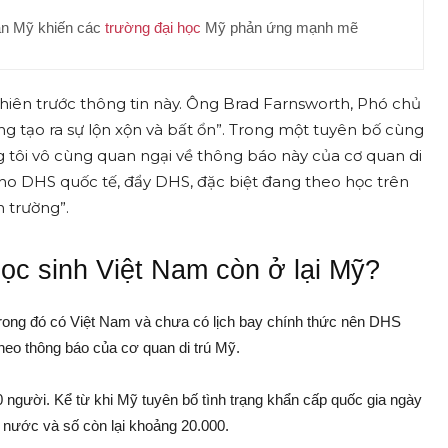
uan Mỹ khiến các
trường đại học
Mỹ phản ứng mạnh mẽ
hiên trước thông tin này. Ông Brad Farnsworth, Phó chủ
g tạo ra sự lộn xộn và bất ổn”. Trong một tuyên bố cùng
g tôi vô cùng quan ngại về thông báo này của cơ quan di
 cho DHS quốc tế, đẩy DHS, đặc biệt đang theo học trên
 trường”.
ọc sinh Việt Nam còn ở lại Mỹ?
ong đó có Việt Nam và chưa có lịch bay chính thức nên DHS
heo thông báo của cơ quan di trú Mỹ.
người. Kể từ khi Mỹ tuyên bố tình trạng khẩn cấp quốc gia ngày
nước và số còn lại khoảng 20.000.