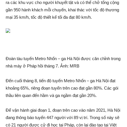
ra các khu vực cho người khuy‌ết tật và có thể chở tổng cộng
gần 950 hành khách mỗi chuyến, khai thác với tốc độ thương
mại 35 km/h, tốc độ thiết kế tối đa đạt 80 km/h.
Đoàn tàu tuyến Metro Nhổn – ga Hà Nội được căn chỉnh trong
nhà máy ở Pháp hồi tháng 7. Ảnh: MRB
Đến cuối tháng 8, tiến độ tuyến Metro Nhổn – ga Hà Nội đạt
khoảng 65%, riêng đoạn tuyến trên cao đạt gần 80%. Các gói
thầu liên quan đến hầm và ga ngầm đạt gần 20%.
Để vận hành giai đoạn 1, đoạn trên cao vào năm 2021, Hà Nội
đang thông báo tuyển 447 người với 89 vị trí. Trong số này sẽ
có 21 người được cử đi học tại Pháp, còn lại đào tạo tại Việt