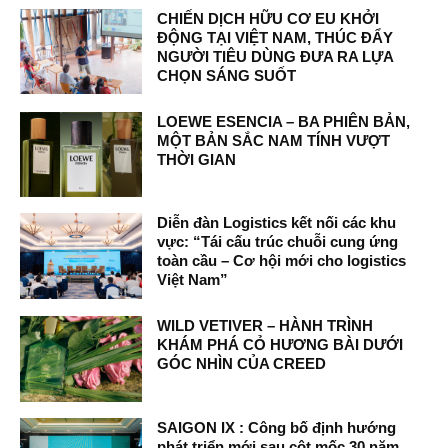
CHIẾN DỊCH HỮU CƠ EU KHỞI
ĐỘNG TẠI VIỆT NAM, THÚC ĐẨY
NGƯỜI TIÊU DÙNG ĐƯA RA LỰA
CHỌN SÁNG SUỐT
LOEWE ESENCIA – BA PHIÊN BẢN,
MỘT BẢN SẮC NAM TÍNH VƯỢT
THỜI GIAN
Diễn đàn Logistics kết nối các khu
vực: “Tái cấu trúc chuỗi cung ứng
toàn cầu – Cơ hội mới cho logistics
Việt Nam”
WILD VETIVER – HÀNH TRÌNH
KHÁM PHÁ CỎ HƯƠNG BÀI DƯỚI
GÓC NHÌN CỦA CREED
SAIGON IX : Công bố định hướng
phát triển mới sau cột mốc 30 năm