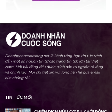
Doanhnhancuocsong.net là kênh tổng hợp tin tức trích
dẫn một số nguồn tin từ các trang tin tức lớn tại Việt
Nam. Mỗi bài đăng đều được trích dẫn từ nguồn rõ ràng
và chính xác. Mọi chi tiết xin vui lòng liên hệ qua email
của chúng tôi.
TIN TỨC MỚI
CHIẾN DỊCH HỮU CƠ EU KHỞI ĐỘNG