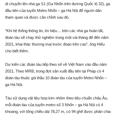
di chuyển lên nhà ga S1 (Ga Nhổn trên đường Quốc l‌ộ 32), ga
đầu tiên của tuyến Metro Nhổn – ga Hà Nội để người dân
tham quan và được căn chỉnh sau đó.
“Khi hệ thống thông tin, tín hiệu… trên các nhà ga hoàn tất,
đoàn tàu sẽ chạy thử nghiệm trong một vài tháng để đến năm
2021, khai thác thương mại trước đoạn trên cao”, ông Hiếu
cho biết thêm.
Dự kiến các đoàn tàu tiếp theo sẽ về Việt Nam vào đầu năm
2021. Theo MRB, trong đợt sản xuất đầu tiên tại Pháp có 4
đoàn tàu thuộc gói thầu 10 đoàn tàu của tuyến Metro Nhổn –
ga Hà Nội.
Tàu sử dụng vật liệu hợp kim nhôm theo tiêu chuẩn châu Âu,
mỗi đoàn tàu của tuyến metro số 3 Nhổn – ga Hà Nội có 4
khoang, với tổng chiều dài 78,27 m, có 94 ghế được phân chia