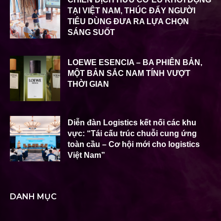
TẠI VIỆT NAM, THÚC ĐẨY NGƯỜI
TIÊU DÙNG ĐƯA RA LỰA CHỌN
SÁNG SUỐT
LOEWE ESENCIA – BA PHIÊN BẢN,
MỘT BẢN SẮC NAM TÍNH VƯỢT
THỜI GIAN
Diễn đàn Logistics kết nối các khu
vực: “Tái cấu trúc chuỗi cung ứng
toàn cầu – Cơ hội mới cho logistics
Việt Nam”
DANH MỤC