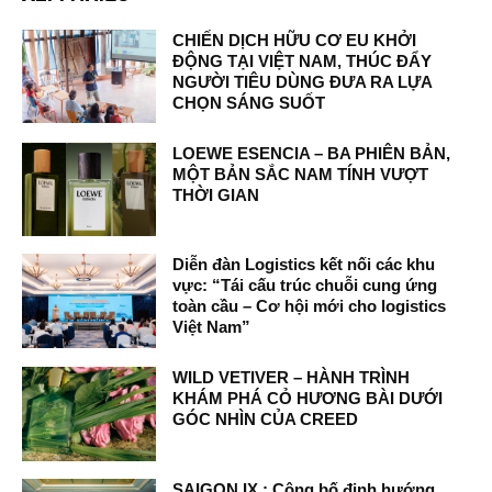
CHIẾN DỊCH HỮU CƠ EU KHỞI
ĐỘNG TẠI VIỆT NAM, THÚC ĐẨY
NGƯỜI TIÊU DÙNG ĐƯA RA LỰA
CHỌN SÁNG SUỐT
LOEWE ESENCIA – BA PHIÊN BẢN,
MỘT BẢN SẮC NAM TÍNH VƯỢT
THỜI GIAN
Diễn đàn Logistics kết nối các khu
vực: “Tái cấu trúc chuỗi cung ứng
toàn cầu – Cơ hội mới cho logistics
Việt Nam”
WILD VETIVER – HÀNH TRÌNH
KHÁM PHÁ CỎ HƯƠNG BÀI DƯỚI
GÓC NHÌN CỦA CREED
SAIGON IX : Công bố định hướng