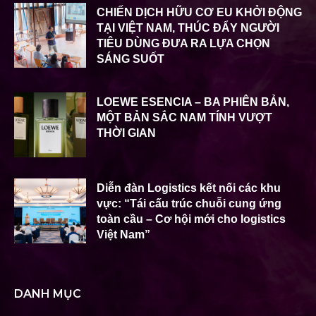
CHIẾN DỊCH HỮU CƠ EU KHỞI ĐỘNG
TẠI VIỆT NAM, THÚC ĐẨY NGƯỜI
TIÊU DÙNG ĐƯA RA LỰA CHỌN
SÁNG SUỐT
LOEWE ESENCIA – BA PHIÊN BẢN,
MỘT BẢN SẮC NAM TÍNH VƯỢT
THỜI GIAN
Diễn đàn Logistics kết nối các khu
vực: “Tái cấu trúc chuỗi cung ứng
toàn cầu – Cơ hội mới cho logistics
Việt Nam”
DANH MỤC