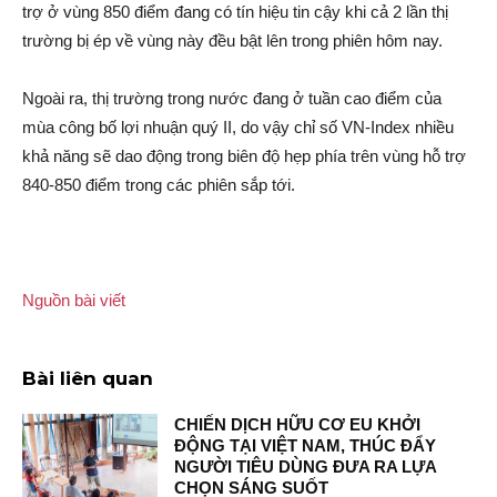
trợ ở vùng 850 điểm đang có tín hiệu tin cậy khi cả 2 lần thị
trường bị ép về vùng này đều bật lên trong phiên hôm nay.
Ngoài ra, thị trường trong nước đang ở tuần cao điểm của
mùa công bố lợi nhuận quý II, do vậy chỉ số VN-Index nhiều
khả năng sẽ da‌o độn‌g trong biên độ hẹp phía trên vùng hỗ trợ
840-850 điểm trong các phiên sắp tới.
Nguồn bài viết
Bài liên quan
CHIẾN DỊCH HỮU CƠ EU KHỞI
ĐỘNG TẠI VIỆT NAM, THÚC ĐẨY
NGƯỜI TIÊU DÙNG ĐƯA RA LỰA
CHỌN SÁNG SUỐT