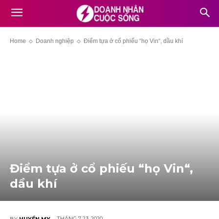
Home
Doanh nghiệp
Điểm tựa ở cổ phiếu “họ Vin“, dầu khí
Điểm tựa ở cổ phiếu “họ Vin“,
dầu khí
THÁNG 7 23, 2020
BY
HUYỀN MY