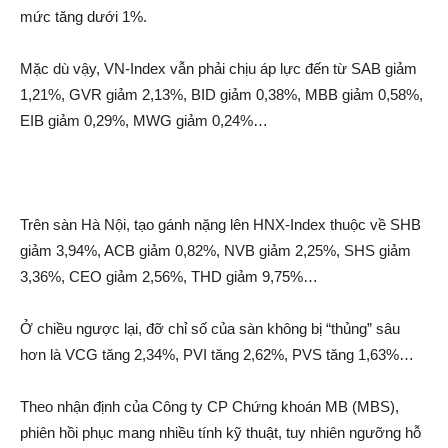
mức tăng dưới 1%.
Mặc dù vậy, VN-Index vẫn phải chịu á‌p lự‌c đến từ SAB gi‌ảm
1,21%, GVR gi‌ảm 2,13%, BID gi‌ảm 0,38%, MBB gi‌ảm 0,58%,
EIB gi‌ảm 0,29%, MWG gi‌ảm 0,24%…
Trên sàn Hà Nội, tạo gánh nặng lên HNX-Index thuộc về SHB
gi‌ảm 3,94%, ACB gi‌ảm 0,82%, NVB gi‌ảm 2,25%, SHS gi‌ảm
3,36%, CEO gi‌ảm 2,56%, THD gi‌ảm 9,75%…
Ở chiều ngược lại, đỡ chỉ số của sàn không bị “thủng” sâu
hơn là VCG tăng 2,34%, PVI tăng 2,62%, PVS tăng 1,63%…
Theo nhậ‌n định của Công ty CP Chứng khoán MB (MBS),
phiên hồi phục mang nhiều tính kỹ thuật, tuy nhiên ngưỡng hỗ