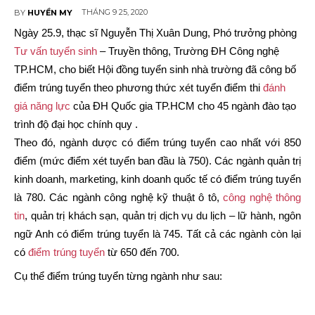
THÁNG 9 25, 2020
BY
HUYỀN MY
Ngày 25.9, thạc sĩ Nguyễn Thị Xuân Dung, Phó trưởng phòng
Tư vấn tuyển sinh
– Truyền thông, Trường ĐH Công nghệ
TP.HCM, cho biết Hội đồng tuyển sinh nhà trường đã công bố
điểm trúng tuyển theo phương thức xét tuyển điểm thi
đánh
giá năng lực
của ĐH Quốc gia TP.HCM cho 45 ngành đào tạo
trình độ đại học chính quy .
Theo đó, ngành dược có điểm trúng tuyển cao nhất với 850
điểm (mức điểm xét tuyển ban đầu là 750). Các ngành quản trị
kinh doanh, marketing, kinh doanh quốc tế có điểm trúng tuyển
là 780. Các ngành công nghệ kỹ thuật ô tô,
công nghệ thông
tin
, quản trị khách sạn, quản trị dịch vụ du lịch – lữ hành, ngôn
ngữ Anh có điểm trúng tuyển là 745. Tất cả các ngành còn lại
có
điểm trúng tuyển
từ 650 đến 700.
Cụ thể điểm trúng tuyển từng ngành như sau: