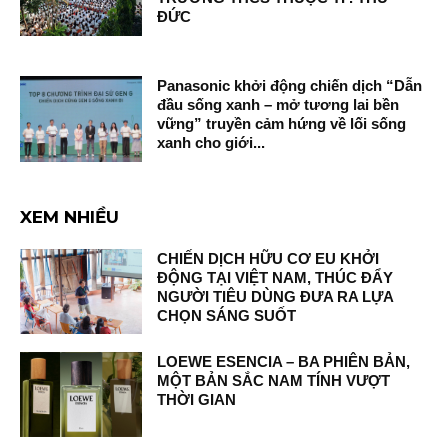
ĐỨC
Panasonic khởi động chiến dịch “Dẫn
đầu sống xanh – mở tương lai bền
vững” truyền cảm hứng về lối sống
xanh cho giới...
XEM NHIỀU
CHIẾN DỊCH HỮU CƠ EU KHỞI
ĐỘNG TẠI VIỆT NAM, THÚC ĐẨY
NGƯỜI TIÊU DÙNG ĐƯA RA LỰA
CHỌN SÁNG SUỐT
LOEWE ESENCIA – BA PHIÊN BẢN,
MỘT BẢN SẮC NAM TÍNH VƯỢT
THỜI GIAN