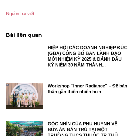
Nguồn bài viết
Bài liên quan
HIỆP HỘI CÁC DOANH NGHIỆP ĐỨC
(GBA) CÔNG BỐ BAN LÃNH ĐẠO
MỚI NHIỆM KỲ 2025 & ĐÁNH DẤU
KỶ NIỆM 30 NĂM THÀNH...
Workshop “Inner Radiance” – Để bản
thân gần thiên nhiên hơn
GÓC NHÌN CỦA PHỤ HUYNH VỀ
BỮA ĂN BÁN TRÚ TẠI MỘT
TRƯỜNG THCS THUỘC TP. THỦ