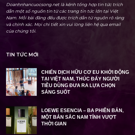
Doanhnhancuocsong.net là kênh tổng hợp tin tức trích
dẫn một số nguồn tin từ các trang tin tức lớn tại Việt
Nam. Mỗi bài đăng đều được trích dẫn từ nguồn rõ ràng
và chính xác. Mọi chi tiết xin vui lòng liên hệ qua email
của chúng tôi.
TIN TỨC MỚI
CHIẾN DỊCH HỮU CƠ EU KHỞI ĐỘNG
TẠI VIỆT NAM, THÚC ĐẨY NGƯỜI
TIÊU DÙNG ĐƯA RA LỰA CHỌN
SÁNG SUỐT
LOEWE ESENCIA – BA PHIÊN BẢN,
MỘT BẢN SẮC NAM TÍNH VƯỢT
THỜI GIAN