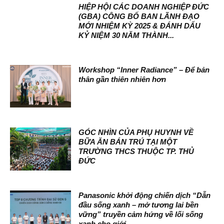
HIỆP HỘI CÁC DOANH NGHIỆP ĐỨC
(GBA) CÔNG BỐ BAN LÃNH ĐẠO
MỚI NHIỆM KỲ 2025 & ĐÁNH DẤU
KỶ NIỆM 30 NĂM THÀNH...
Workshop “Inner Radiance” – Để bản
thân gần thiên nhiên hơn
GÓC NHÌN CỦA PHỤ HUYNH VỀ
BỮA ĂN BÁN TRÚ TẠI MỘT
TRƯỜNG THCS THUỘC TP. THỦ
ĐỨC
Panasonic khởi động chiến dịch “Dẫn
đầu sống xanh – mở tương lai bền
vững” truyền cảm hứng về lối sống
xanh cho giới...