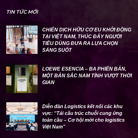
TIN TỨC MỚI
CHIẾN DỊCH HỮU CƠ EU KHỞI ĐỘNG
TẠI VIỆT NAM, THÚC ĐẨY NGƯỜI
TIÊU DÙNG ĐƯA RA LỰA CHỌN
SÁNG SUỐT
LOEWE ESENCIA – BA PHIÊN BẢN,
MỘT BẢN SẮC NAM TÍNH VƯỢT THỜI
GIAN
Diễn đàn Logistics kết nối các khu
vực: “Tái cấu trúc chuỗi cung ứng
toàn cầu – Cơ hội mới cho logistics
Việt Nam”