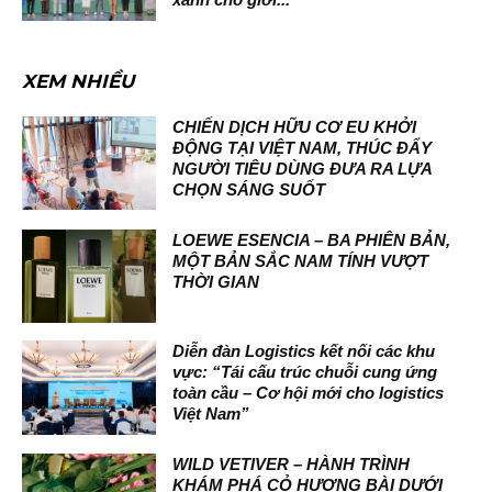
XEM NHIỀU
CHIẾN DỊCH HỮU CƠ EU KHỞI
ĐỘNG TẠI VIỆT NAM, THÚC ĐẨY
NGƯỜI TIÊU DÙNG ĐƯA RA LỰA
CHỌN SÁNG SUỐT
LOEWE ESENCIA – BA PHIÊN BẢN,
MỘT BẢN SẮC NAM TÍNH VƯỢT
THỜI GIAN
Diễn đàn Logistics kết nối các khu
vực: “Tái cấu trúc chuỗi cung ứng
toàn cầu – Cơ hội mới cho logistics
Việt Nam”
WILD VETIVER – HÀNH TRÌNH
KHÁM PHÁ CỎ HƯƠNG BÀI DƯỚI