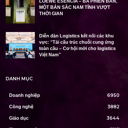
LOEWE ESENCIA – BA PHIÊN BẢN,
MỘT BẢN SẮC NAM TÍNH VƯỢT
THỜI GIAN
Diễn đàn Logistics kết nối các khu
vực: “Tái cấu trúc chuỗi cung ứng
toàn cầu – Cơ hội mới cho logistics
Việt Nam”
DANH MỤC
6950
Doanh nghiệp
3882
Công nghệ
3644
Giáo dục