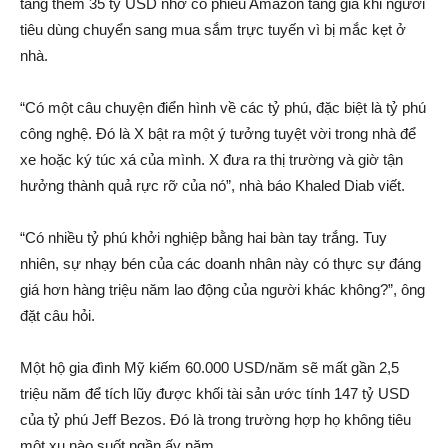
tăng thêm 35 tỷ USD nhờ cổ phiếu Amazon tăng giá khi người
tiêu dùng chuyển sang mua sắm trực tuyến vì bị mắc kẹt ở
nhà.
“Có một câu chuyện điển hình về các tỷ phú, đặc biệt là tỷ phú
công nghệ. Đó là X bật ra một ý tưởng tuyệt vời trong nhà để
xe hoặc ký túc xá của mình. X đưa ra thị trường và giờ tận
hưởng thành quả rực rỡ của nó”, nhà báo Khaled Diab viết.
“Có nhiều tỷ phú khởi nghiệp bằng hai bàn tay trắng. Tuy
nhiên, sự nhạy bén của các doanh nhân này có thực sự đáng
giá hơn hàng triệu năm lao độn‌g của người khác không?”, ông
đặt câu hỏi.
Một hộ gia đình Mỹ kiế‌m 60.000 USD/năm sẽ mấ‌t gần 2,5
triệu năm để tích lũy được khối tài sả‌n ước tính 147 tỷ USD
của tỷ phú Jeff Bezos. Đó là trong trường hợp họ không tiêu
một xu nào suốt ngần ấy năm.