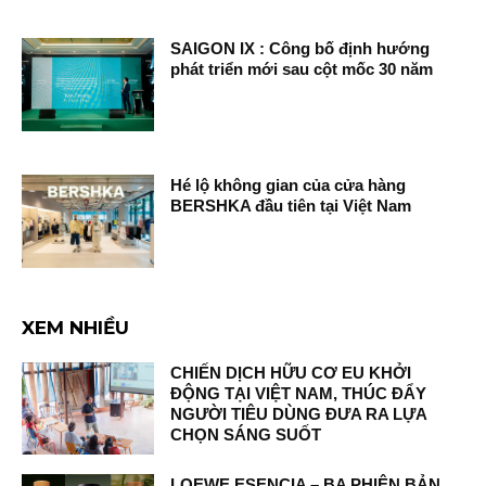
SAIGON IX : Công bố định hướng
phát triển mới sau cột mốc 30 năm
Hé lộ không gian của cửa hàng
BERSHKA đầu tiên tại Việt Nam
XEM NHIỀU
CHIẾN DỊCH HỮU CƠ EU KHỞI
ĐỘNG TẠI VIỆT NAM, THÚC ĐẨY
NGƯỜI TIÊU DÙNG ĐƯA RA LỰA
CHỌN SÁNG SUỐT
LOEWE ESENCIA – BA PHIÊN BẢN,