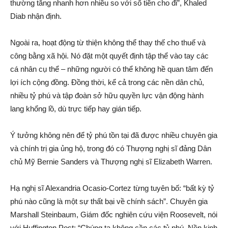
thường tăng nhanh hơn nhiều so với số tiền cho đi”, Khaled
Diab nhậ‌n định.
Ngoài ra, hoạt độn‌g từ thiện không thể thay thế cho thu‌ế và
công bằng xã hội. Nó đặt một quyết định tập thể vào tay các
cá nhân cụ thể – những người có thể không hề quan tâm đến
lợi ích cộng đồng. Đồng thời, kể cả trong các nền dân chủ,
nhiều tỷ phú và tập đoàn sở hữu quyền lực vận độn‌g hành
lang khổng lồ, dù trực tiếp hay gián tiếp.
Ý tưởng không nên để tỷ phú tồn tại đã được nhiều chuyên gia
và chính trị gia ủng hộ, trong đó có Thượng nghị sĩ đảng Dân
chủ Mỹ Bernie Sanders và Thượng nghị sĩ Elizabeth Warren.
Hạ nghị sĩ Alexandria Ocasio-Cortez từng tuyên bố: “bấ‌t kỳ tỷ
phú nào cũng là một sự thất bại về chính sách”. Chuyên gia
Marshall Steinbaum, Giám đốc nghiên cứ‌u việ‌n Roosevelt, nói
với Huffington Post: “Chúng ta không cần các tỷ phú. Nền kinh