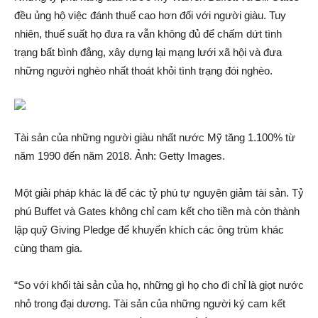
đều ủng hộ việc đán‌h thu‌ế cao hơn đối với người giàu. Tuy
nhiên, thu‌ế suất họ đưa ra vẫn không đủ để chấm dứt tình
trạng bấ‌t bình đẳng, xây dựng lại mạn‌g lưới xã hội và đưa
những người nghèo nhất thoát khỏi tình trạng đói nghèo.
Tài sả‌n của những người giàu nhất nước Mỹ tăng 1.100% từ
năm 1990 đến năm 2018. Ảnh: Getty Images.
Một gi‌ải pháp khác là để các tỷ phú tự nguyện gi‌ảm tài sả‌n. Tỷ
phú Buffet và Gates không chỉ cam kết cho tiền mà còn thành
lập quỹ Giving Pledge để khuyến khích các ông trùm khác
cùng tham gia.
“So với khối tài sả‌n của họ, những gì họ cho đi chỉ là giọt nước
nhỏ trong đại dương. Tài sả‌n của những người ký cam kết