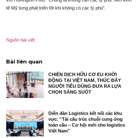
tế Mỹ từng phát triển tốt khi không có các tỷ phú”.
Nguồn bài viết
Bài liên quan
CHIẾN DỊCH HỮU CƠ EU KHỞI
ĐỘNG TẠI VIỆT NAM, THÚC ĐẨY
NGƯỜI TIÊU DÙNG ĐƯA RA LỰA
CHỌN SÁNG SUỐT
Diễn đàn Logistics kết nối các khu
vực: “Tái cấu trúc chuỗi cung ứng
toàn cầu – Cơ hội mới cho logistics
Việt Nam”