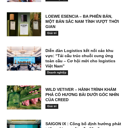
LOEWE ESENCIA – BA PHIÊN BẢN,
MỘT BẢN SẮC NAM TÍNH VƯỢT THỜI
GIAN
Giải trí
Diễn đàn Logistics kết nối các khu
vực: “Tái cấu trúc chuỗi cung ứng
toàn cầu – Cơ hội mới cho logistics
Việt Nam”
Doanh nghiệp
WILD VETIVER – HÀNH TRÌNH KHÁM
PHÁ CỎ HƯƠNG BÀI DƯỚI GÓC NHÌN
CỦA CREED
Giải trí
SAIGON IX : Công bố định hướng phát