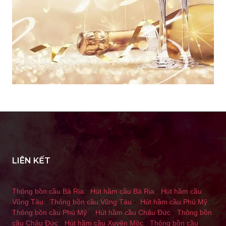
LIÊN KẾT
Thông bồn cầu Bà Rịa
-
Hút hầm cầu Bà Rịa
-
Hút hầm cầu
Vũng Tàu
-
Thông bồn cầu Vũng Tàu
-
Hút hầm cầu Phú Mỹ
-
Thông bồn cầu Phú Mỹ
-
Hút hầm cầu Châu Đức
-
Thông bồn
cầu Châu Đức
-
Hút hầm cầu Xuyên Mộc
-
Thông bồn cầu