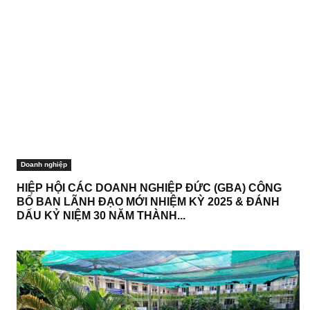
Doanh nghiệp
HIỆP HỘI CÁC DOANH NGHIỆP ĐỨC (GBA) CÔNG
BỐ BAN LÃNH ĐẠO MỚI NHIỆM KỲ 2025 & ĐÁNH
DẤU KỶ NIỆM 30 NĂM THÀNH...