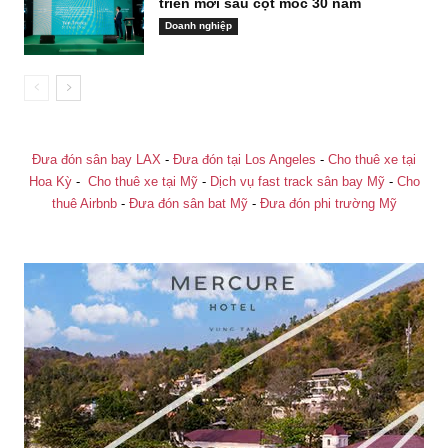
triển mới sau cột mốc 30 năm
Doanh nghiệp
Đưa đón sân bay LAX
-
Đưa đón tại Los Angeles
-
Cho thuê xe tại
Hoa Kỳ
-
Cho thuê xe tại Mỹ
-
Dịch vụ fast track sân bay Mỹ
-
Cho
thuê Airbnb
-
Đưa đón sân bat Mỹ
-
Đưa đón phi trường Mỹ