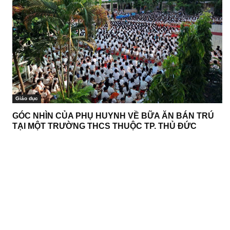
Giáo dục
GÓC NHÌN CỦA PHỤ HUYNH VỀ BỮA ĂN BÁN TRÚ
TẠI MỘT TRƯỜNG THCS THUỘC TP. THỦ ĐỨC