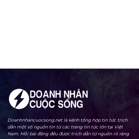
Doanhnhancuocsong.net là kênh tổng hợp tin tức trích
dẫn một số nguồn tin từ các trang tin tức lớn tại Việt
Nam. Mỗi bài đăng đều được trích dẫn từ nguồn rõ ràng