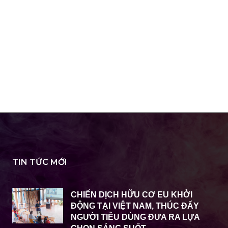
TIN TỨC MỚI
CHIẾN DỊCH HỮU CƠ EU KHỞI
ĐỘNG TẠI VIỆT NAM, THÚC ĐẨY
NGƯỜI TIÊU DÙNG ĐƯA RA LỰA