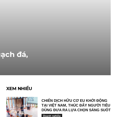
ạch đá,
XEM NHIỀU
CHIẾN DỊCH HỮU CƠ EU KHỞI ĐỘNG
TẠI VIỆT NAM, THÚC ĐẨY NGƯỜI TIÊU
DÙNG ĐƯA RA LỰA CHỌN SÁNG SUỐT
Doanh nghiệp