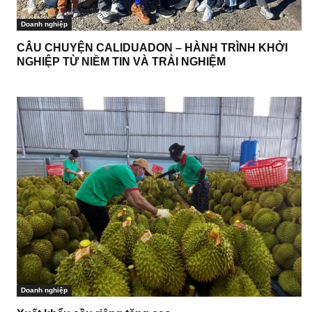
Doanh nghiệp
CÂU CHUYỆN CALIDUADON – HÀNH TRÌNH KHỞI
NGHIỆP TỪ NIỀM TIN VÀ TRẢI NGHIỆM
Doanh nghiệp