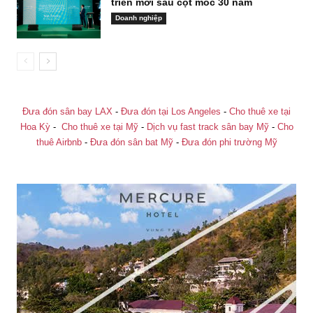
triển mới sau cột mốc 30 năm
Doanh nghiệp
Đưa đón sân bay LAX
-
Đưa đón tại Los Angeles
-
Cho thuê xe tại
Hoa Kỳ
-
Cho thuê xe tại Mỹ
-
Dịch vụ fast track sân bay Mỹ
-
Cho
thuê Airbnb
-
Đưa đón sân bat Mỹ
-
Đưa đón phi trường Mỹ