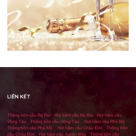
LIÊN KẾT
Thông bồn cầu Bà Rịa
-
Hút hầm cầu Bà Rịa
-
Hút hầm cầu
Vũng Tàu
-
Thông bồn cầu Vũng Tàu
-
Hút hầm cầu Phú Mỹ
-
Thông bồn cầu Phú Mỹ
-
Hút hầm cầu Châu Đức
-
Thông bồn
cầu Châu Đức
-
Hút hầm cầu Xuyên Mộc
-
Thông bồn cầu