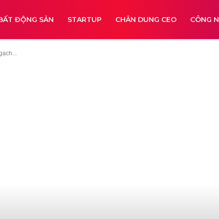
BẤT ĐỘNG SẢN
STARTUP
CHÂN DUNG CEO
CÔNG 
ạch...