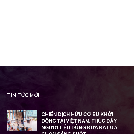
TIN TỨC MỚI
CHIẾN DỊCH HỮU CƠ EU KHỞI
ĐỘNG TẠI VIỆT NAM, THÚC ĐẨY
NGƯỜI TIÊU DÙNG ĐƯA RA LỰA