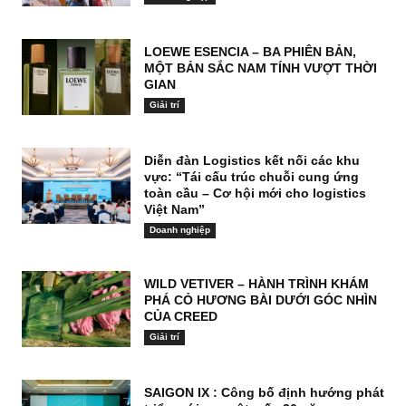
LOEWE ESENCIA – BA PHIÊN BẢN,
MỘT BẢN SẮC NAM TÍNH VƯỢT THỜI
GIAN
Giải trí
Diễn đàn Logistics kết nối các khu
vực: “Tái cấu trúc chuỗi cung ứng
toàn cầu – Cơ hội mới cho logistics
Việt Nam”
Doanh nghiệp
WILD VETIVER – HÀNH TRÌNH KHÁM
PHÁ CỎ HƯƠNG BÀI DƯỚI GÓC NHÌN
CỦA CREED
Giải trí
SAIGON IX : Công bố định hướng phát