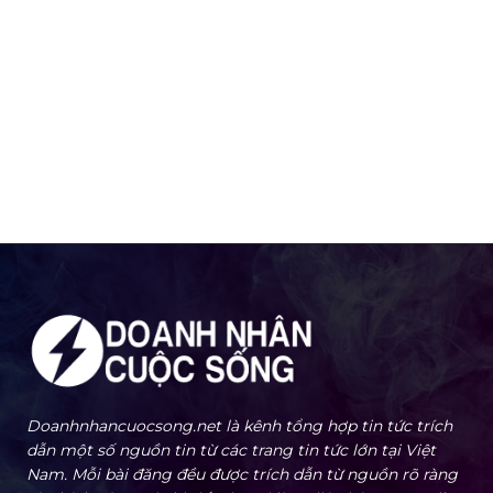
Doanhnhancuocsong.net là kênh tổng hợp tin tức trích
dẫn một số nguồn tin từ các trang tin tức lớn tại Việt
Nam. Mỗi bài đăng đều được trích dẫn từ nguồn rõ ràng