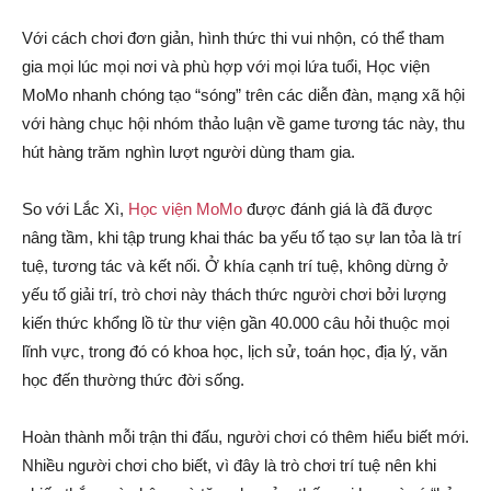
Với cách chơi đơn giản, hình thức thi vui nhộn, có thể tham
gia mọi lúc mọi nơi và phù hợp với mọi lứa tuổi, Học viện
MoMo nhanh chóng tạo “sóng” trên các diễn đàn, mạng xã hội
với hàng chục hội nhóm thảo luận về game tương tác này, thu
hút hàng trăm nghìn lượt người dùng tham gia.
So với Lắc Xì,
Học viện MoMo
được đánh giá là đã được
nâng tầm, khi tập trung khai thác ba yếu tố tạo sự lan tỏa là trí
tuệ, tương tác và kết nối. Ở khía cạnh trí tuệ, không dừng ở
yếu tố giải trí, trò chơi này thách thức người chơi bởi lượng
kiến thức khổng lồ từ thư viện gần 40.000 câu hỏi thuộc mọi
lĩnh vực, trong đó có khoa học, lịch sử, toán học, địa lý, văn
học đến thường thức đời sống.
Hoàn thành mỗi trận thi đấu, người chơi có thêm hiểu biết mới.
Nhiều người chơi cho biết, vì đây là trò chơi trí tuệ nên khi