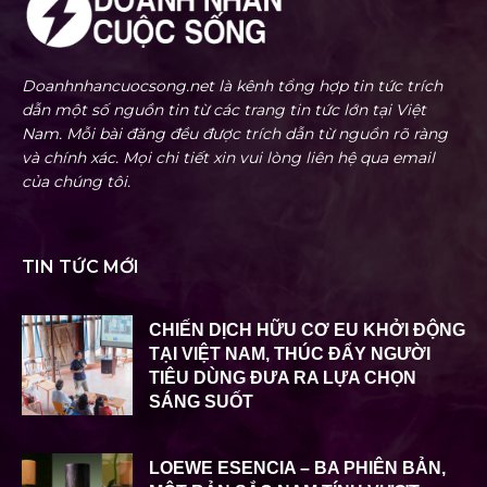
Doanhnhancuocsong.net là kênh tổng hợp tin tức trích
dẫn một số nguồn tin từ các trang tin tức lớn tại Việt
Nam. Mỗi bài đăng đều được trích dẫn từ nguồn rõ ràng
và chính xác. Mọi chi tiết xin vui lòng liên hệ qua email
của chúng tôi.
TIN TỨC MỚI
CHIẾN DỊCH HỮU CƠ EU KHỞI ĐỘNG
TẠI VIỆT NAM, THÚC ĐẨY NGƯỜI
TIÊU DÙNG ĐƯA RA LỰA CHỌN
SÁNG SUỐT
LOEWE ESENCIA – BA PHIÊN BẢN,