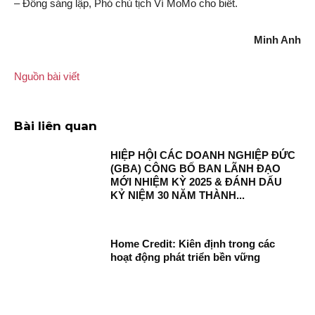
– Đồng sáng lập, Phó chủ tịch Ví MoMo cho biết.
Minh Anh
Nguồn bài viết
Bài liên quan
HIỆP HỘI CÁC DOANH NGHIỆP ĐỨC
(GBA) CÔNG BỐ BAN LÃNH ĐẠO
MỚI NHIỆM KỲ 2025 & ĐÁNH DẤU
KỶ NIỆM 30 NĂM THÀNH...
Home Credit: Kiên định trong các
hoạt động phát triển bền vững