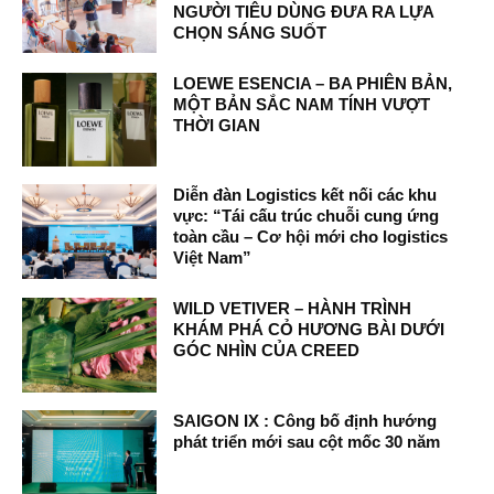
NGƯỜI TIÊU DÙNG ĐƯA RA LỰA
CHỌN SÁNG SUỐT
LOEWE ESENCIA – BA PHIÊN BẢN,
MỘT BẢN SẮC NAM TÍNH VƯỢT
THỜI GIAN
Diễn đàn Logistics kết nối các khu
vực: “Tái cấu trúc chuỗi cung ứng
toàn cầu – Cơ hội mới cho logistics
Việt Nam”
WILD VETIVER – HÀNH TRÌNH
KHÁM PHÁ CỎ HƯƠNG BÀI DƯỚI
GÓC NHÌN CỦA CREED
SAIGON IX : Công bố định hướng
phát triển mới sau cột mốc 30 năm