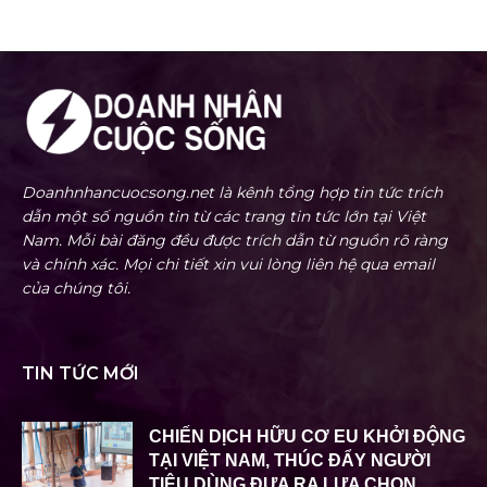
Doanhnhancuocsong.net là kênh tổng hợp tin tức trích
dẫn một số nguồn tin từ các trang tin tức lớn tại Việt
Nam. Mỗi bài đăng đều được trích dẫn từ nguồn rõ ràng
và chính xác. Mọi chi tiết xin vui lòng liên hệ qua email
của chúng tôi.
TIN TỨC MỚI
CHIẾN DỊCH HỮU CƠ EU KHỞI ĐỘNG
TẠI VIỆT NAM, THÚC ĐẨY NGƯỜI
TIÊU DÙNG ĐƯA RA LỰA CHỌN