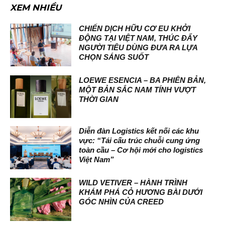
XEM NHIỀU
CHIẾN DỊCH HỮU CƠ EU KHỞI
ĐỘNG TẠI VIỆT NAM, THÚC ĐẨY
NGƯỜI TIÊU DÙNG ĐƯA RA LỰA
CHỌN SÁNG SUỐT
LOEWE ESENCIA – BA PHIÊN BẢN,
MỘT BẢN SẮC NAM TÍNH VƯỢT
THỜI GIAN
Diễn đàn Logistics kết nối các khu
vực: “Tái cấu trúc chuỗi cung ứng
toàn cầu – Cơ hội mới cho logistics
Việt Nam”
WILD VETIVER – HÀNH TRÌNH
KHÁM PHÁ CỎ HƯƠNG BÀI DƯỚI
GÓC NHÌN CỦA CREED