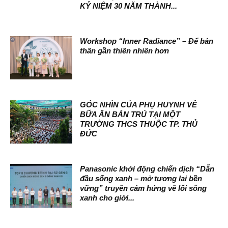
KỶ NIỆM 30 NĂM THÀNH...
Workshop “Inner Radiance” – Để bản
thân gần thiên nhiên hơn
GÓC NHÌN CỦA PHỤ HUYNH VỀ
BỮA ĂN BÁN TRÚ TẠI MỘT
TRƯỜNG THCS THUỘC TP. THỦ
ĐỨC
Panasonic khởi động chiến dịch “Dẫn
đầu sống xanh – mở tương lai bền
vững” truyền cảm hứng về lối sống
xanh cho giới...