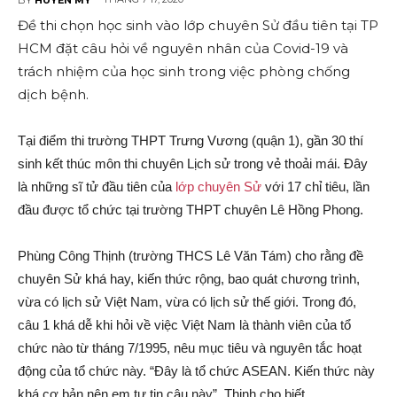
Đề thi chọn học sinh vào lớp chuyên Sử đầu tiên tại TP
HCM đặt câu hỏi về nguyên nhân của Covid-19 và
trách nhiệm của học sinh trong việc phòng chống
dịch bệnh.
Tại điểm thi trường THPT Trưng Vương (quận 1), gần 30 thí
sinh kết thúc môn thi chuyên Lịch sử trong vẻ thoải mái. Đây
là những sĩ tử đầu tiên của
lớp chuyên Sử
với 17 chỉ tiêu, lần
đầu được tổ chức tại trường THPT chuyên Lê Hồng Phong.
Phùng Công Thịnh (trường THCS Lê Văn Tám) cho rằng đề
chuyên Sử khá hay, kiến thức rộng, bao quát chương trình,
vừa có lịch sử Việt Nam, vừa có lịch sử thế giới. Trong đó,
câu 1 khá dễ khi hỏi về việc Việt Nam là thành viên của tổ
chức nào từ tháng 7/1995, nêu mục tiêu và nguyên tắc hoạt
động của tổ chức này. “Đây là tổ chức ASEAN. Kiến thức này
khá cơ bản nên em tự tin câu này”, Thịnh cho biết.