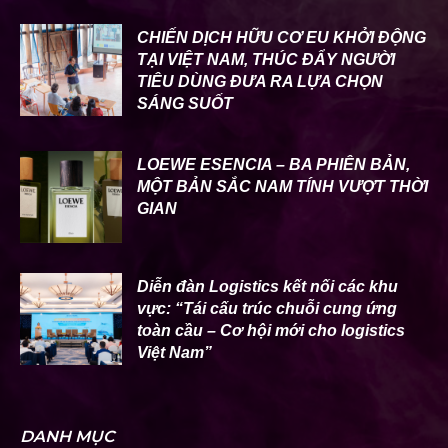
CHIẾN DỊCH HỮU CƠ EU KHỞI ĐỘNG
TẠI VIỆT NAM, THÚC ĐẨY NGƯỜI
TIÊU DÙNG ĐƯA RA LỰA CHỌN
SÁNG SUỐT
LOEWE ESENCIA – BA PHIÊN BẢN,
MỘT BẢN SẮC NAM TÍNH VƯỢT THỜI
GIAN
Diễn đàn Logistics kết nối các khu
vực: “Tái cấu trúc chuỗi cung ứng
toàn cầu – Cơ hội mới cho logistics
Việt Nam”
DANH MỤC