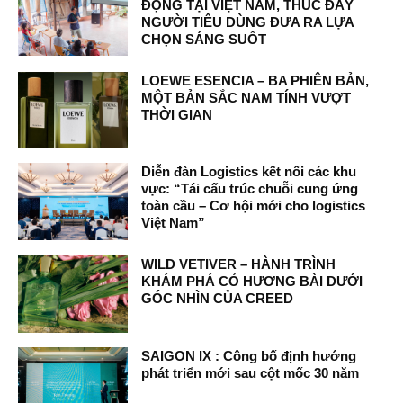
ĐỘNG TẠI VIỆT NAM, THÚC ĐẨY
NGƯỜI TIÊU DÙNG ĐƯA RA LỰA
CHỌN SÁNG SUỐT
LOEWE ESENCIA – BA PHIÊN BẢN,
MỘT BẢN SẮC NAM TÍNH VƯỢT
THỜI GIAN
Diễn đàn Logistics kết nối các khu
vực: “Tái cấu trúc chuỗi cung ứng
toàn cầu – Cơ hội mới cho logistics
Việt Nam”
WILD VETIVER – HÀNH TRÌNH
KHÁM PHÁ CỎ HƯƠNG BÀI DƯỚI
GÓC NHÌN CỦA CREED
SAIGON IX : Công bố định hướng
phát triển mới sau cột mốc 30 năm