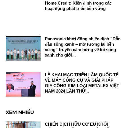
Home Credit: Kiên định trong các
hoạt động phát triển bền vững
Panasonic khởi động chiến dịch “Dẫn
đầu sống xanh – mở tương lai bền
vững” truyền cảm hứng về lối sống
xanh cho giới...
LỄ KHAI MẠC TRIỂN LÃM QUỐC TẾ
VỀ MÁY CÔNG CỤ VÀ GIẢI PHÁP
GIA CÔNG KIM LOẠI METALEX VIỆT
NAM 2024 LẦN THỨ...
XEM NHIỀU
CHIẾN DỊCH HỮU CƠ EU KHỞI