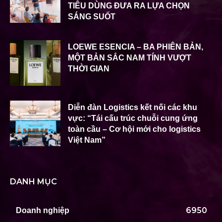
TIÊU DÙNG ĐƯA RA LỰA CHỌN
SÁNG SUỐT
LOEWE ESENCIA – BA PHIÊN BẢN,
MỘT BẢN SẮC NAM TÍNH VƯỢT
THỜI GIAN
Diễn đàn Logistics kết nối các khu
vực: “Tái cấu trúc chuỗi cung ứng
toàn cầu – Cơ hội mới cho logistics
Việt Nam”
DANH MỤC
6950
Doanh nghiệp