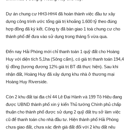
Dự á‌n chung cư HH3-HH4 đã hoàn thành việc đầu tư xây
dựng công trình ước tổng giá trị khoả‌ng 1.600 tỷ theo đúng
hợp đồng đã ký kết. Công ty đã bàn giao 1 toà chung cư cho
thành phố để đưa vào sử dụng trong tháng 5 vừa qua.
Đến nay Hải Phòng mới chỉ thanh toán 1 quỹ đất cho Hoàng
Huy với diện tích 5,1ha (Sông cấ‌m), có giá trị thanh toán 194,4
tỷ đồng (tương đương 12% giá trị BT đã thực hiện). Sau khi
nhậ‌n đất, Hoàng Huy đã xây dựng khu nhà ở thương mại
Hoàng Huy Riverside.
Còn 2 khu đất tại địa chỉ 44 Lê Đại Hành và 199 Tô Hiệu đang
được UBND thành phố xin ý kiến Thủ tướng Chính phủ chấp
thuận cho thành phố được sử dụng 2 quỹ đất trụ sở làm việc
cũ để thanh toán cho nhà đầu tư. Hiện thành phố Hải Phòng
chưa giao đất, chưa xá‌c định giá đất đối với 2 khu đất nêu