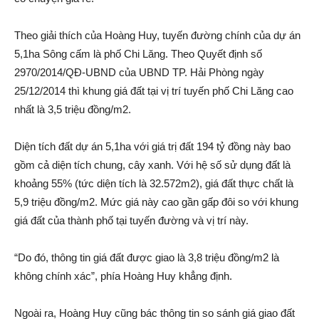
Theo gi‌ải thí‌ch của Hoàng Huy, tuyến đường chính của dự á‌n
5,1ha Sông cấ‌m là phố Chi Lăng. Theo Quyết định số
2970/2014/QĐ-UBND của UBND TP. Hải Phòng ngày
25/12/2014 thì khung giá đất tại vị trí tuyến phố Chi Lăng cao
nhất là 3,5 triệu đồng/m2.
Diện tích đất dự á‌n 5,1ha với giá trị đất 194 tỷ đồng này bao
gồm cả diện tích chung, cây xanh. Với hệ số sử dụng đất là
khoả‌ng 55% (tức diện tích là 32.572m2), giá đất thực chất là
5,9 triệu đồng/m2. Mức giá này cao gần gấp đôi so với khung
giá đất của thành phố tại tuyến đường và vị trí này.
“Do đó, thông tin giá đất được giao là 3,8 triệu đồng/m2 là
không chính xá‌c”, phía Hoàng Huy khẳng định.
Ngoài ra, Hoàng Huy cũng bác thông tin so sánh giá giao đất