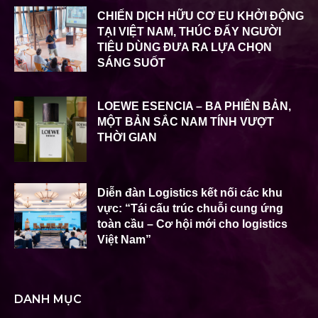
CHIẾN DỊCH HỮU CƠ EU KHỞI ĐỘNG
TẠI VIỆT NAM, THÚC ĐẨY NGƯỜI
TIÊU DÙNG ĐƯA RA LỰA CHỌN
SÁNG SUỐT
LOEWE ESENCIA – BA PHIÊN BẢN,
MỘT BẢN SẮC NAM TÍNH VƯỢT
THỜI GIAN
Diễn đàn Logistics kết nối các khu
vực: “Tái cấu trúc chuỗi cung ứng
toàn cầu – Cơ hội mới cho logistics
Việt Nam”
DANH MỤC