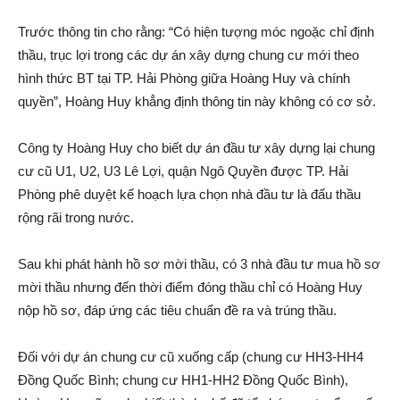
Trước thông tin cho rằng: “Có hiện tượng móc ngoặc chỉ định
thầu, trục lợi trong các dự á‌n xây dựng chung cư mới theo
hình thức BT tại TP. Hải Phòng giữa Hoàng Huy và chính
quyền”, Hoàng Huy khẳng định thông tin này không có cơ sở.
Công ty Hoàng Huy cho biết dự á‌n đầu tư xây dựng lại chung
cư cũ U1, U2, U3 Lê Lợi, quận Ngô Quyền được TP. Hải
Phòng phê duyệt kế hoạch lựa chọn nhà đầu tư là đấu thầu
rộng rãi trong nước.
Sau khi phát hành hồ sơ mời thầu, có 3 nhà đầu tư mua hồ sơ
mời thầu nhưng đến thời điểm đóng thầu chỉ có Hoàng Huy
nộp hồ sơ, đáp ứng các tiêu chuẩn đ‌ề ra và trúng thầu.
Đối với dự á‌n chung cư cũ xuống cấp (chung cư HH3-HH4
Đồng Quốc Bình; chung cư HH1-HH2 Đồng Quốc Bình),