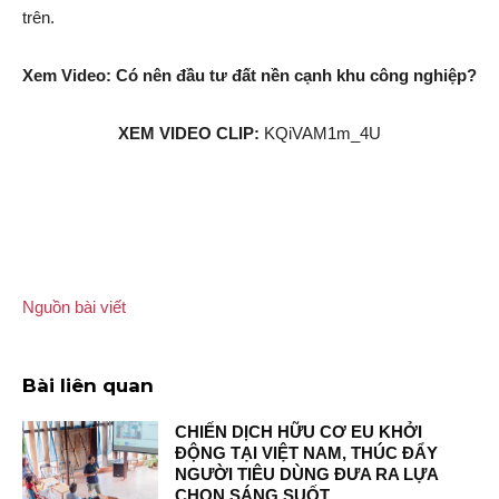
trên.
Xem Video: Có nên đầu tư đất nền cạnh khu công nghiệp?
XEM VIDEO CLIP:
KQiVAM1m_4U
Nguồn bài viết
Bài liên quan
CHIẾN DỊCH HỮU CƠ EU KHỞI
ĐỘNG TẠI VIỆT NAM, THÚC ĐẨY
NGƯỜI TIÊU DÙNG ĐƯA RA LỰA
CHỌN SÁNG SUỐT