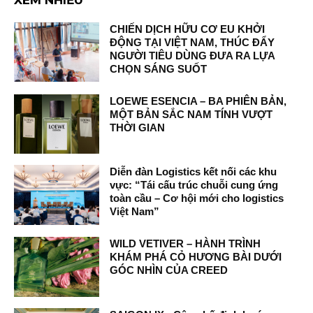
CHIẾN DỊCH HỮU CƠ EU KHỞI
ĐỘNG TẠI VIỆT NAM, THÚC ĐẨY
NGƯỜI TIÊU DÙNG ĐƯA RA LỰA
CHỌN SÁNG SUỐT
LOEWE ESENCIA – BA PHIÊN BẢN,
MỘT BẢN SẮC NAM TÍNH VƯỢT
THỜI GIAN
Diễn đàn Logistics kết nối các khu
vực: “Tái cấu trúc chuỗi cung ứng
toàn cầu – Cơ hội mới cho logistics
Việt Nam”
WILD VETIVER – HÀNH TRÌNH
KHÁM PHÁ CỎ HƯƠNG BÀI DƯỚI
GÓC NHÌN CỦA CREED