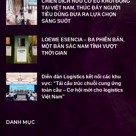
CHIẾN DỊCH HỮU CƠ EU KHỞI ĐỘNG
TẠI VIỆT NAM, THÚC ĐẨY NGƯỜI
TIÊU DÙNG ĐƯA RA LỰA CHỌN
SÁNG SUỐT
LOEWE ESENCIA – BA PHIÊN BẢN,
MỘT BẢN SẮC NAM TÍNH VƯỢT
THỜI GIAN
Diễn đàn Logistics kết nối các khu
vực: “Tái cấu trúc chuỗi cung ứng
toàn cầu – Cơ hội mới cho logistics
Việt Nam”
DANH MỤC