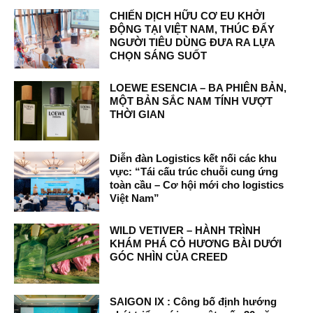
CHIẾN DỊCH HỮU CƠ EU KHỞI
ĐỘNG TẠI VIỆT NAM, THÚC ĐẨY
NGƯỜI TIÊU DÙNG ĐƯA RA LỰA
CHỌN SÁNG SUỐT
LOEWE ESENCIA – BA PHIÊN BẢN,
MỘT BẢN SẮC NAM TÍNH VƯỢT
THỜI GIAN
Diễn đàn Logistics kết nối các khu
vực: “Tái cấu trúc chuỗi cung ứng
toàn cầu – Cơ hội mới cho logistics
Việt Nam”
WILD VETIVER – HÀNH TRÌNH
KHÁM PHÁ CỎ HƯƠNG BÀI DƯỚI
GÓC NHÌN CỦA CREED
SAIGON IX : Công bố định hướng