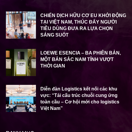
CHIẾN DỊCH HỮU CƠ EU KHỞI ĐỘNG
TẠI VIỆT NAM, THÚC ĐẨY NGƯỜI
TIÊU DÙNG ĐƯA RA LỰA CHỌN
SÁNG SUỐT
LOEWE ESENCIA – BA PHIÊN BẢN,
MỘT BẢN SẮC NAM TÍNH VƯỢT
THỜI GIAN
Diễn đàn Logistics kết nối các khu
vực: “Tái cấu trúc chuỗi cung ứng
toàn cầu – Cơ hội mới cho logistics
Việt Nam”