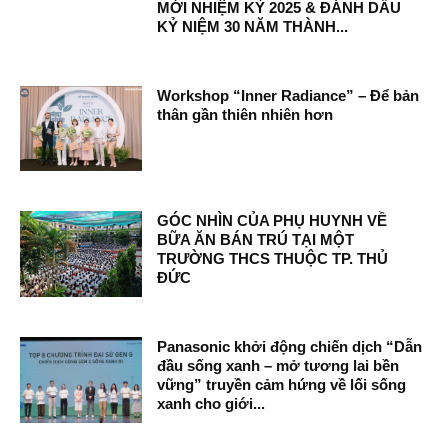
MỚI NHIỆM KỲ 2025 & ĐÁNH DẤU
KỶ NIỆM 30 NĂM THÀNH...
Workshop “Inner Radiance” – Để bản
thân gần thiên nhiên hơn
GÓC NHÌN CỦA PHỤ HUYNH VỀ
BỮA ĂN BÁN TRÚ TẠI MỘT
TRƯỜNG THCS THUỘC TP. THỦ
ĐỨC
Panasonic khởi động chiến dịch “Dẫn
đầu sống xanh – mở tương lai bền
vững” truyền cảm hứng về lối sống
xanh cho giới...