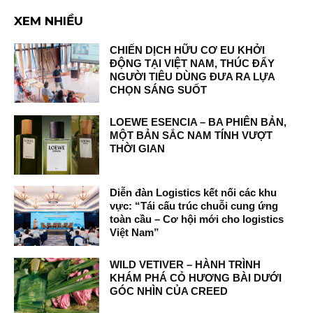
XEM NHIỀU
CHIẾN DỊCH HỮU CƠ EU KHỞI
ĐỘNG TẠI VIỆT NAM, THÚC ĐẨY
NGƯỜI TIÊU DÙNG ĐƯA RA LỰA
CHỌN SÁNG SUỐT
LOEWE ESENCIA – BA PHIÊN BẢN,
MỘT BẢN SẮC NAM TÍNH VƯỢT
THỜI GIAN
Diễn đàn Logistics kết nối các khu
vực: “Tái cấu trúc chuỗi cung ứng
toàn cầu – Cơ hội mới cho logistics
Việt Nam”
WILD VETIVER – HÀNH TRÌNH
KHÁM PHÁ CỎ HƯƠNG BÀI DƯỚI
GÓC NHÌN CỦA CREED