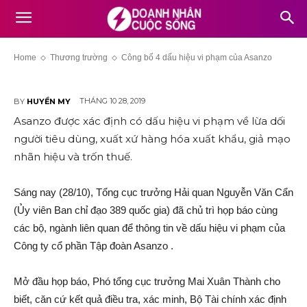
Công bố 4 dấu hiệu vi phạm của
Asanzo
Home
Thương trường
Công bố 4 dấu hiệu vi phạm của Asanzo
THÁNG 10 28, 2019
BY
HUYỀN MY
Asanzo được xác định có dấu hiệu vi phạm về lừa dối
người tiêu dùng, xuất xứ hàng hóa xuất khẩu, giả mạo
nhãn hiệu và trốn thuế.
Sáng nay (28/10), Tổng cục trưởng Hải quan Nguyễn Văn Cẩn
(Ủy viên Ban chỉ đạo 389 quốc gia) đã chủ trì họp báo cùng
các bộ, ngành liên quan để thông tin về dấu hiệu vi phạm của
Công ty cổ phần Tập đoàn Asanzo .
Mở đầu họp báo, Phó tổng cục trưởng Mai Xuân Thành cho
biết, căn cứ kết quả điều tra, xác minh, Bộ Tài chính xác định