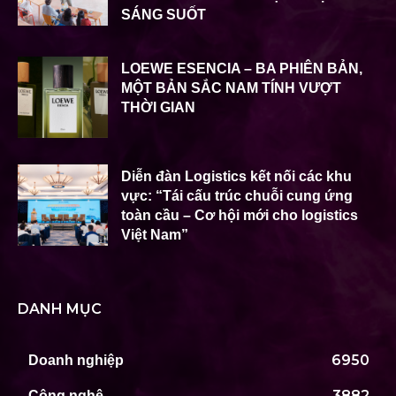
SÁNG SUỐT
LOEWE ESENCIA – BA PHIÊN BẢN,
MỘT BẢN SẮC NAM TÍNH VƯỢT
THỜI GIAN
Diễn đàn Logistics kết nối các khu
vực: “Tái cấu trúc chuỗi cung ứng
toàn cầu – Cơ hội mới cho logistics
Việt Nam”
DANH MỤC
6950
Doanh nghiệp
3882
Công nghệ