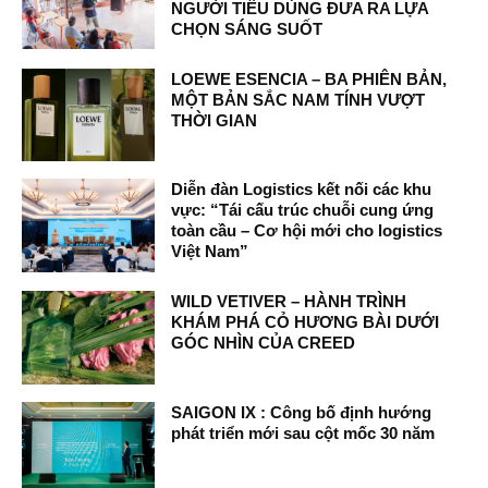
NGƯỜI TIÊU DÙNG ĐƯA RA LỰA
CHỌN SÁNG SUỐT
LOEWE ESENCIA – BA PHIÊN BẢN,
MỘT BẢN SẮC NAM TÍNH VƯỢT
THỜI GIAN
Diễn đàn Logistics kết nối các khu
vực: “Tái cấu trúc chuỗi cung ứng
toàn cầu – Cơ hội mới cho logistics
Việt Nam”
WILD VETIVER – HÀNH TRÌNH
KHÁM PHÁ CỎ HƯƠNG BÀI DƯỚI
GÓC NHÌN CỦA CREED
SAIGON IX : Công bố định hướng
phát triển mới sau cột mốc 30 năm