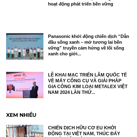
hoạt động phát triển bền vững
Panasonic khởi động chiến dịch “Dẫn
đầu sống xanh – mở tương lai bền
vững” truyền cảm hứng về lối sống
xanh cho giới...
LỄ KHAI MẠC TRIỂN LÃM QUỐC TẾ
VỀ MÁY CÔNG CỤ VÀ GIẢI PHÁP
GIA CÔNG KIM LOẠI METALEX VIỆT
NAM 2024 LẦN THỨ...
XEM NHIỀU
CHIẾN DỊCH HỮU CƠ EU KHỞI
ĐỘNG TẠI VIỆT NAM, THÚC ĐẨY