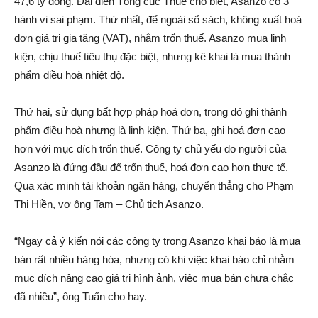
47,6 tỷ đồng. Đại diện Tổng cục Thuế cho biết, Asanzo có 3
hành vi sai phạm. Thứ nhất, để ngoài sổ sách, không xuất hoá
đơn giá trị gia tăng (VAT), nhằm trốn thuế. Asanzo mua linh
kiện, chịu thuế tiêu thụ đặc biệt, nhưng kê khai là mua thành
phẩm điều hoà nhiệt độ.
Thứ hai, sử dụng bất hợp pháp hoá đơn, trong đó ghi thành
phẩm điều hoà nhưng là linh kiện. Thứ ba, ghi hoá đơn cao
hơn với mục đích trốn thuế. Công ty chủ yếu do người của
Asanzo là đứng đầu để trốn thuế, hoá đơn cao hơn thực tế.
Qua xác minh tài khoản ngân hàng, chuyển thẳng cho Phạm
Thị Hiền, vợ ông Tam – Chủ tịch Asanzo.
“Ngay cả ý kiến nói các công ty trong Asanzo khai báo là mua
bán rất nhiều hàng hóa, nhưng có khi việc khai báo chỉ nhằm
mục đích nâng cao giá trị hình ảnh, việc mua bán chưa chắc
đã nhiều”, ông Tuấn cho hay.