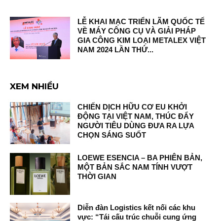
LỄ KHAI MẠC TRIỂN LÃM QUỐC TẾ
VỀ MÁY CÔNG CỤ VÀ GIẢI PHÁP
GIA CÔNG KIM LOẠI METALEX VIỆT
NAM 2024 LẦN THỨ...
XEM NHIỀU
CHIẾN DỊCH HỮU CƠ EU KHỞI
ĐỘNG TẠI VIỆT NAM, THÚC ĐẨY
NGƯỜI TIÊU DÙNG ĐƯA RA LỰA
CHỌN SÁNG SUỐT
LOEWE ESENCIA – BA PHIÊN BẢN,
MỘT BẢN SẮC NAM TÍNH VƯỢT
THỜI GIAN
Diễn đàn Logistics kết nối các khu
vực: “Tái cấu trúc chuỗi cung ứng