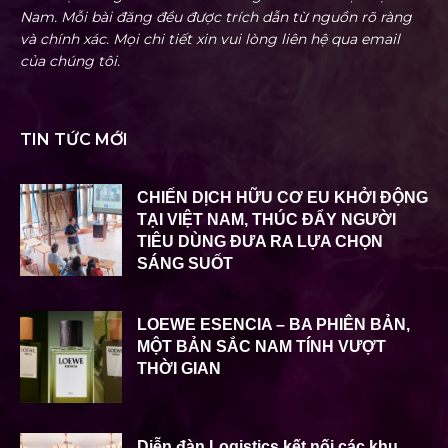
Nam. Mỗi bài đăng đều được trích dẫn từ nguồn rõ ràng
và chính xác. Mọi chi tiết xin vui lòng liên hệ qua email
của chúng tôi.
TIN TỨC MỚI
CHIẾN DỊCH HỮU CƠ EU KHỞI ĐỘNG
TẠI VIỆT NAM, THÚC ĐẨY NGƯỜI
TIÊU DÙNG ĐƯA RA LỰA CHỌN
SÁNG SUỐT
LOEWE ESENCIA – BA PHIÊN BẢN,
MỘT BẢN SẮC NAM TÍNH VƯỢT
THỜI GIAN
Diễn đàn Logistics kết nối các khu